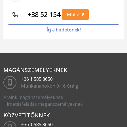
+38 52 154
Mutasd!
Írj a hirdetőnek!
MAGÁNSZEMÉLYEKNEK
+36 1 585 8650
Munkanapokon 9-16 óráig
Áraink magánszemélyeknek
Hirdetésfeladás magánszemélyeknek
KÖZVETÍTŐKNEK
+36 1 585 8650