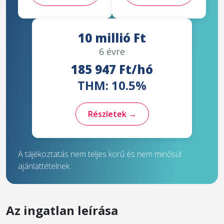
10 millió Ft
6 évre
185 947 Ft/hó
THM: 10.5%
Részletek →
A tájékoztatás nem teljes körű és nem minősül
ajánlattételnek.
Az ingatlan leírása