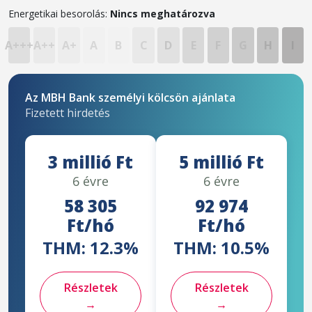
Energetikai besorolás:
Nincs meghatározva
A+++
A++
A+
A
B
C
D
E
F
G
H
I
Az MBH Bank személyi kölcsön ajánlata
Fizetett hirdetés
3 millió Ft
5 millió Ft
6 évre
6 évre
58 305
92 974
Ft/hó
Ft/hó
THM: 12.3%
THM: 10.5%
Részletek
Részletek
→
→