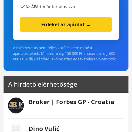
Az ÁFA-t már tartalmazza
Érdekel az ajánlat →
A tájékoztatás nem teljes körű és nem minősül
ajánlattételnek. Minimum díj: 150 000 Ft, maximum díj: 600
000 Ft. A díj kizárólag lakóingatlan adásvételére vonatkozik.
A hirdető elérhetősége
Broker | Forbes GP - Croatia
Dino Vulić