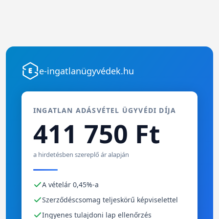
e-ingatlanügyvédek.hu
INGATLAN ADÁSVÉTEL ÜGYVÉDI DÍJA
411 750 Ft
a hirdetésben szereplő ár alapján
A vételár 0,45%-a
Szerződéscsomag teljeskörű képviselettel
Ingyenes tulajdoni lap ellenőrzés