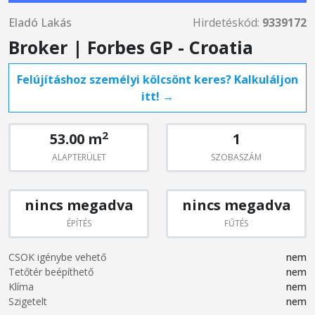
Eladó Lakás
Hirdetéskód:
9339172
Broker | Forbes GP - Croatia
Felújításhoz személyi kölcsönt keres? Kalkuláljon
itt! →
2
53.00 m
1
ALAPTERÜLET
SZOBASZÁM
nincs megadva
nincs megadva
ÉPÍTÉS
FŰTÉS
CSOK igénybe vehető
nem
Tetőtér beépíthető
nem
Klíma
nem
Szigetelt
nem