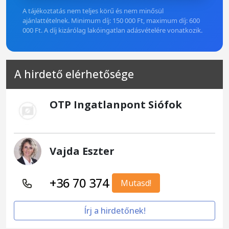
A tájékoztatás nem teljes körű és nem minősül
ajánlattételnek. Minimum díj: 150 000 Ft, maximum díj: 600
000 Ft. A díj kizárólag lakóingatlan adásvételére vonatkozik.
A hirdető elérhetősége
OTP Ingatlanpont Siófok
Vajda Eszter
+36 70 374
Mutasd!
Írj a hirdetőnek!