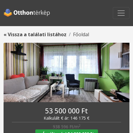
« Vissza a találati listához
Főoldal
53 500 000 Ft
Kalkulált € ár: 146 175 €
2
938 596 Ft/m