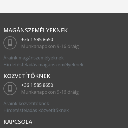
MAGÁNSZEMÉLYEKNEK
+36 1 585 8650
Munkanapokon 9-16 óráig
Áraink magánszemélyeknek
Hirdetésfeladás magánszemélyeknek
KÖZVETÍTŐKNEK
+36 1 585 8650
Munkanapokon 9-16 óráig
Áraink közvetítőknek
Hirdetésfeladás közvetítőknek
KAPCSOLAT