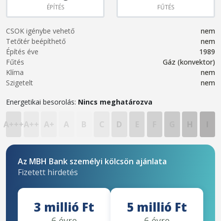
ÉPÍTÉS
FŰTÉS
CSOK igénybe vehető
nem
Tetőtér beépíthető
nem
Építés éve
1989
Fűtés
Gáz (konvektor)
Klíma
nem
Szigetelt
nem
Energetikai besorolás:
Nincs meghatározva
A+++
A++
A+
A
B
C
D
E
F
G
H
I
Az MBH Bank személyi kölcsön ajánlata
Fizetett hirdetés
3 millió Ft
5 millió Ft
6 évre
6 évre