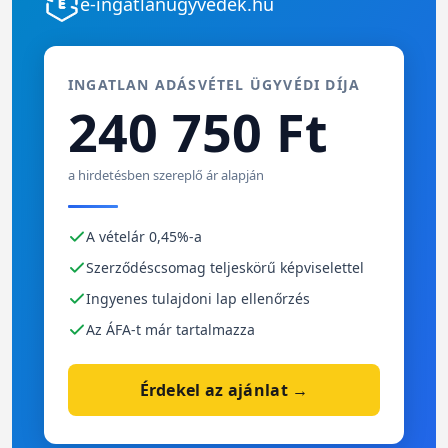
e-ingatlanügyvédek.hu
INGATLAN ADÁSVÉTEL ÜGYVÉDI DÍJA
240 750 Ft
a hirdetésben szereplő ár alapján
A vételár 0,45%-a
Szerződéscsomag teljeskörű képviselettel
Ingyenes tulajdoni lap ellenőrzés
Az ÁFA-t már tartalmazza
Érdekel az ajánlat →