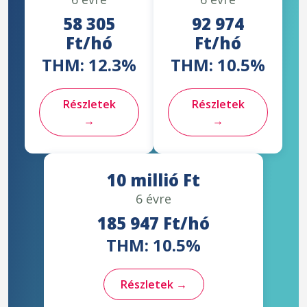
58 305
92 974
Ft/hó
Ft/hó
THM: 12.3%
THM: 10.5%
Részletek
Részletek
→
→
10 millió Ft
6 évre
185 947 Ft/hó
THM: 10.5%
Részletek →