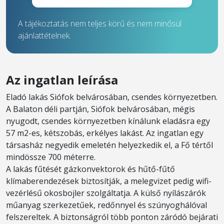
A tájékoztatás nem teljes körű és nem minősül
ajánlattételnek.
Az ingatlan leírása
Eladó lakás Siófok belvárosában, csendes környezetben.
A Balaton déli partján, Siófok belvárosában, mégis
nyugodt, csendes környezetben kínálunk eladásra egy
57 m2-es, kétszobás, erkélyes lakást. Az ingatlan egy
társasház negyedik emeletén helyezkedik el, a Fő tértől
mindössze 700 méterre.
A lakás fűtését gázkonvektorok és hűtő-fűtő
klímaberendezések biztosítják, a melegvizet pedig wifi-
vezérlésű okosbojler szolgáltatja. A külső nyílászárók
műanyag szerkezetűek, redőnnyel és szúnyoghálóval
felszereltek. A biztonságról több ponton záródó bejárati