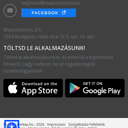
segitunk@mapsolutions.hu
Mapsolutions Zrt.
1054 Budapest, Hold utca 15. 5. em. 1A. ajtó
TÖLTSD LE ALKALMAZÁSUNK!
Töltsd le alkalmazásunkat, és értesülj a legfrissebb
hírekről, vagy iratkozz fel az Ingatlantájoló
hirdetésfigyelőire!
© otthonterkep.hu - 2026
Impreszum
Szolgáltatási Feltételek