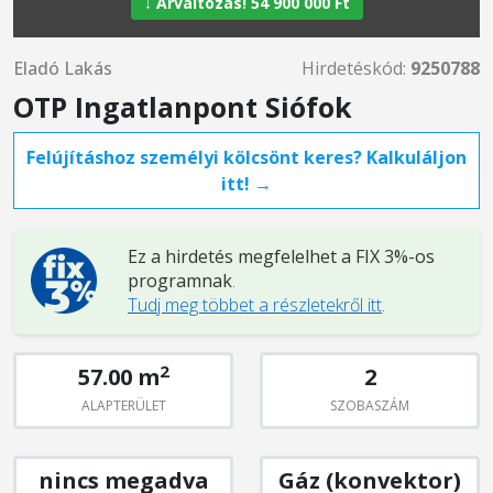
↓ Árváltozás! 54 900 000 Ft
Eladó Lakás
Hirdetéskód:
9250788
OTP Ingatlanpont Siófok
Felújításhoz személyi kölcsönt keres? Kalkuláljon
itt! →
Ez a hirdetés megfelelhet a FIX 3%-os
programnak
.
Tudj meg többet a részletekről itt
.
2
57.00 m
2
ALAPTERÜLET
SZOBASZÁM
nincs megadva
Gáz (konvektor)