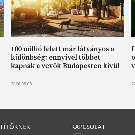
100 millió felett már látványos a
L
különbség: ennyivel többet
o
kapnak a vevők Budapesten kívül
v
2026.08.08
2
TÍTŐKNEK
KAPCSOLAT