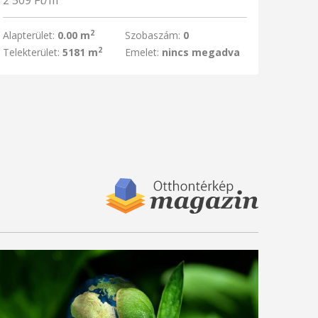
2 509 Ft/m
2
Alapterület:
0.00 m
Szobaszám:
0
2
Telekterület:
5181 m
Emelet:
nincs megadva