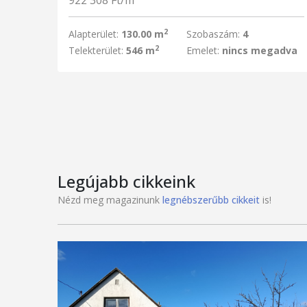
922 308 Ft/m
2
Alapterület:
130.00 m
Szobaszám:
4
2
Telekterület:
546 m
Emelet:
nincs megadva
Legújabb cikkeink
Nézd meg magazinunk
legnébszerűbb cikkeit
is!