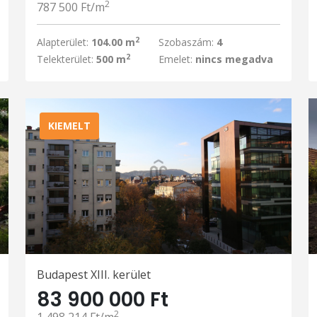
2
787 500 Ft/m
2
Alapterület:
104.00 m
Szobaszám:
4
2
Telekterület:
500 m
Emelet:
nincs megadva
KIEMELT
Budapest XIII. kerület
83 900 000 Ft
2