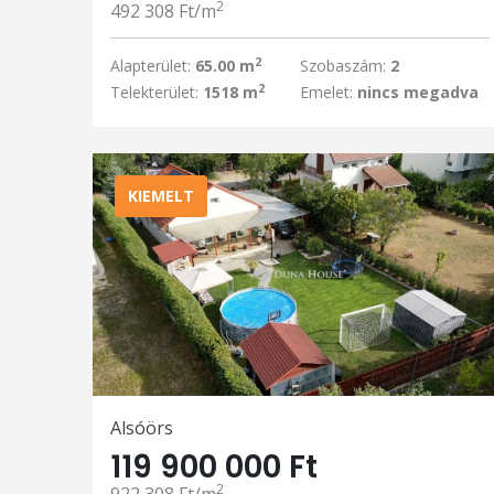
2
492 308 Ft/m
2
Alapterület:
65.00 m
Szobaszám:
2
2
Telekterület:
1518 m
Emelet:
nincs megadva
KIEMELT
Alsóörs
119 900 000 Ft
2