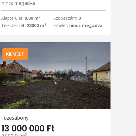
nincs megadva
2
Alapterület:
0.00 m
Szobaszám:
0
2
Telekterület:
28000 m
Emelet:
nincs megadva
KIEMELT
Füzesabony
13 000 000 Ft
2