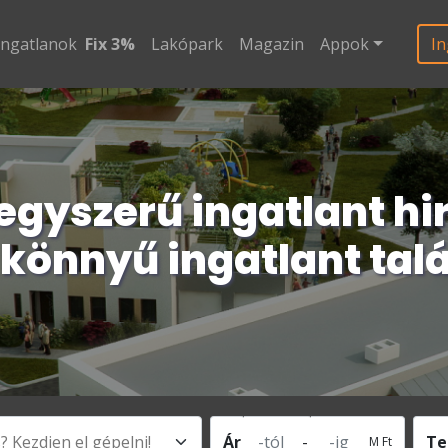
ingatlanok
Fix 3%
Lakópark
Magazin
Appok
In
egyszerű ingatlant hi
 könnyű ingatlant talá
Ár
-
Te
M Ft