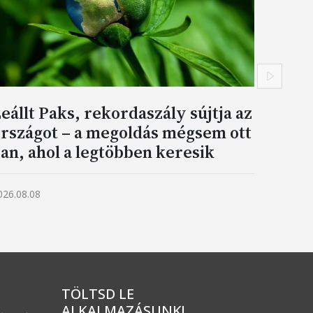
Követke
eállt Paks, rekordaszály sújtja az
rszágot – a megoldás mégsem ott
an, ahol a legtöbben keresik
026.08.08
TÖLTSD LE
ALKALMAZÁSUNK!