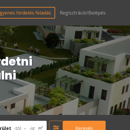
gyenes hirdetés feladás
Regisztráció/Belépés
rdetni
lni
2
rület
-
Keresés
m