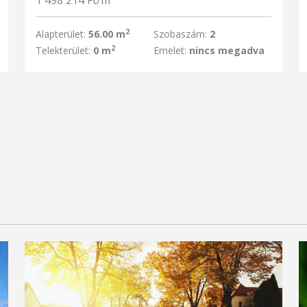
1 498 214 Ft/m
2
Alapterület:
56.00 m
Szobaszám:
2
2
Telekterület:
0 m
Emelet:
nincs megadva