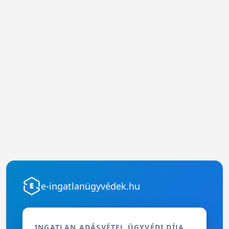
e-ingatlanügyvédek.hu
INGATLAN ADÁSVÉTEL ÜGYVÉDI DÍJA