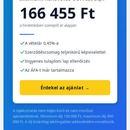
166 455 Ft
a hirdetésben szereplő ár alapján
A vételár 0,45%-a
Szerződéscsomag teljeskörű képviselettel
Ingyenes tulajdoni lap ellenőrzés
Az ÁFA-t már tartalmazza
Érdekel az ajánlat →
A tájékoztatás nem teljes körű és nem minősül
ajánlattételnek. Minimum díj: 150 000 Ft, maximum díj: 600
000 Ft. A díj kizárólag lakóingatlan adásvételére vonatkozik.