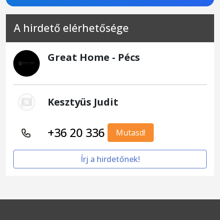
A hirdető elérhetősége
Great Home - Pécs
Kesztyüs Judit
+36 20 336
Mutasd!
Írj a hirdetőnek!