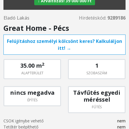
↓ Árváltozás! 39 000 000 Ft
Eladó Lakás
Hirdetéskód:
9289186
Great Home - Pécs
Felújításhoz személyi kölcsönt keres? Kalkuláljon
itt! →
2
35.00 m
1
ALAPTERÜLET
SZOBASZÁM
nincs megadva
Távfűtés egyedi
méréssel
ÉPÍTÉS
FŰTÉS
CSOK igénybe vehető
nem
Tetőtér beépíthető
nem