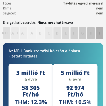
Fűtés
Távfűtés egyedi méréssel
Klíma
nem
Szigetelt
nem
Energetikai besorolás:
Nincs meghatározva
A+++
A++
A+
A
B
C
D
E
F
G
H
I
Az MBH Bank személyi kölcsön ajánlata
Fizetett hirdetés
3 millió Ft
5 millió Ft
6 évre
6 évre
58 305
92 974
Ft/hó
Ft/hó
THM: 12.3%
THM: 10.5%