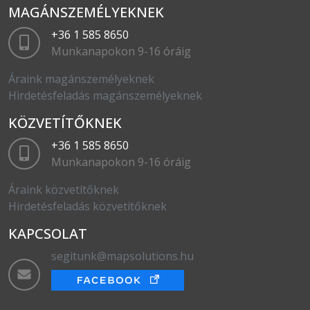
MAGÁNSZEMÉLYEKNEK
+36 1 585 8650
Munkanapokon 9-16 óráig
Áraink magánszemélyeknek
Hirdetésfeladás magánszemélyeknek
KÖZVETÍTŐKNEK
+36 1 585 8650
Munkanapokon 9-16 óráig
Áraink közvetítőknek
Hirdetésfeladás közvetítőknek
KAPCSOLAT
segitunk@mapsolutions.hu