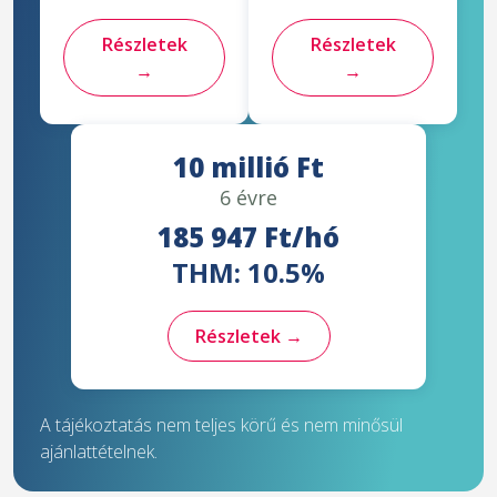
Részletek
Részletek
→
→
10 millió Ft
6 évre
185 947 Ft/hó
THM: 10.5%
Részletek →
A tájékoztatás nem teljes körű és nem minősül
ajánlattételnek.