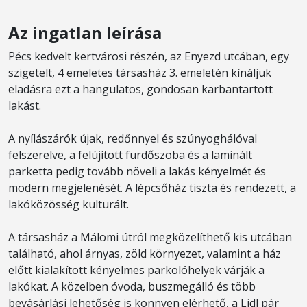
Az ingatlan leírása
Pécs kedvelt kertvárosi részén, az Enyezd utcában, egy
szigetelt, 4 emeletes társasház 3. emeletén kínáljuk
eladásra ezt a hangulatos, gondosan karbantartott
lakást.
A nyílászárók újak, redőnnyel és szúnyoghálóval
felszerelve, a felújított fürdőszoba és a laminált
parketta pedig tovább növeli a lakás kényelmét és
modern megjelenését. A lépcsőház tiszta és rendezett, a
lakóközösség kulturált.
A társasház a Málomi útról megközelíthető kis utcában
található, ahol árnyas, zöld környezet, valamint a ház
előtt kialakított kényelmes parkolóhelyek várják a
lakókat. A közelben óvoda, buszmegálló és több
bevásárlási lehetőség is könnyen elérhető, a Lidl pár