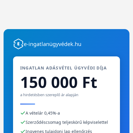
e-ingatlanügyvédek.hu
INGATLAN ADÁSVÉTEL ÜGYVÉDI DÍJA
150 000 Ft
a hirdetésben szereplő ár alapján
A vételár 0,45%-a
Szerződéscsomag teljeskörű képviselettel
Ingyenes tulajdoni lap ellenőrzés