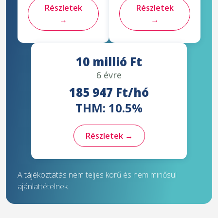
Részletek
Részletek
→
→
10 millió Ft
6 évre
185 947 Ft/hó
THM: 10.5%
Részletek →
A tájékoztatás nem teljes körű és nem minősül
ajánlattételnek.