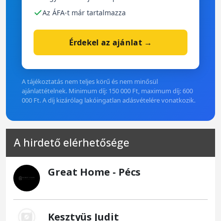
Az ÁFA-t már tartalmazza
Érdekel az ajánlat →
A tájékoztatás nem teljes körű és nem minősül
ajánlattételnek. Minimum díj: 150 000 Ft, maximum díj: 600
000 Ft. A díj kizárólag lakóingatlan adásvételére vonatkozik.
A hirdető elérhetősége
Great Home - Pécs
Kesztyüs Judit