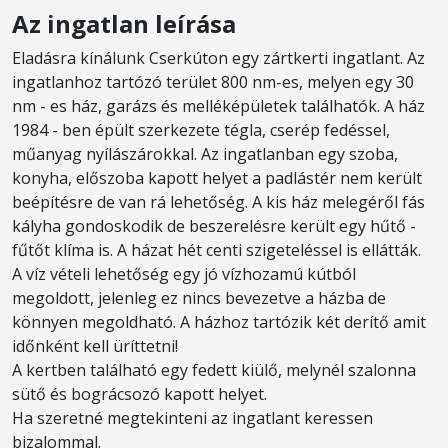
Az ingatlan leírása
Eladásra kínálunk Cserkúton egy zártkerti ingatlant. Az
ingatlanhoz tartózó terület 800 nm-es, melyen egy 30
nm - es ház, garázs és melléképületek találhatók. A ház
1984 - ben épült szerkezete tégla, cserép fedéssel,
műanyag nyílászárokkal. Az ingatlanban egy szoba,
konyha, előszoba kapott helyet a padlástér nem került
beépítésre de van rá lehetőség. A kis ház melegéről fás
kályha gondoskodik de beszerelésre került egy hűtő -
fűtőt klíma is. A házat hét centi szigeteléssel is ellátták.
A víz vételi lehetőség egy jó vízhozamú kútból
megoldott, jelenleg ez nincs bevezetve a házba de
könnyen megoldható. A házhoz tartózik két derítő amit
időnként kell üríttetni!
A kertben található egy fedett kiülő, melynél szalonna
sütő és bográcsozó kapott helyet.
Ha szeretné megtekinteni az ingatlant keressen
bizalommal.