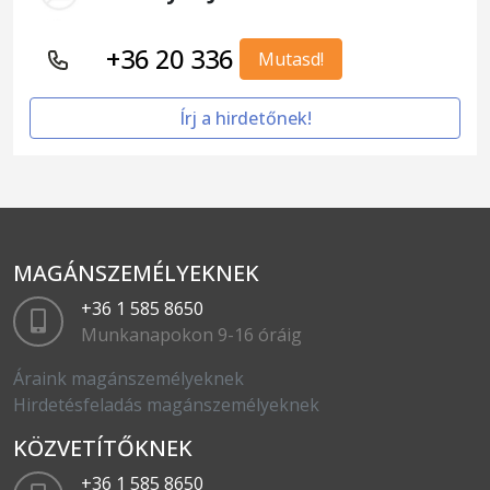
+36 20 336
Mutasd!
Írj a hirdetőnek!
MAGÁNSZEMÉLYEKNEK
+36 1 585 8650
Munkanapokon 9-16 óráig
Áraink magánszemélyeknek
Hirdetésfeladás magánszemélyeknek
KÖZVETÍTŐKNEK
+36 1 585 8650