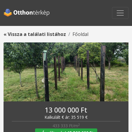
« Vissza a találati listához
Főoldal
13 000 000 Ft
Kalkulált € ár: 35 519 €
2
433 333 Ft/m