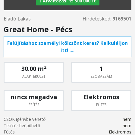
↓ Árváltozás! 15 500 000 Ft
Eladó Lakás
Hirdetéskód:
9169501
Great Home - Pécs
Felújításhoz személyi kölcsönt keres? Kalkuláljon
itt! →
2
30.00 m
1
ALAPTERÜLET
SZOBASZÁM
nincs megadva
Elektromos
ÉPÍTÉS
FŰTÉS
CSOK igénybe vehető
nem
Tetőtér beépíthető
nem
Fűtés
Elektromos