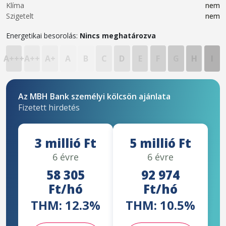
Klíma
nem
Szigetelt
nem
Energetikai besorolás:
Nincs meghatározva
A+++
A++
A+
A
B
C
D
E
F
G
H
I
Az MBH Bank személyi kölcsön ajánlata
Fizetett hirdetés
3 millió Ft
5 millió Ft
6 évre
6 évre
58 305
92 974
Ft/hó
Ft/hó
THM: 12.3%
THM: 10.5%