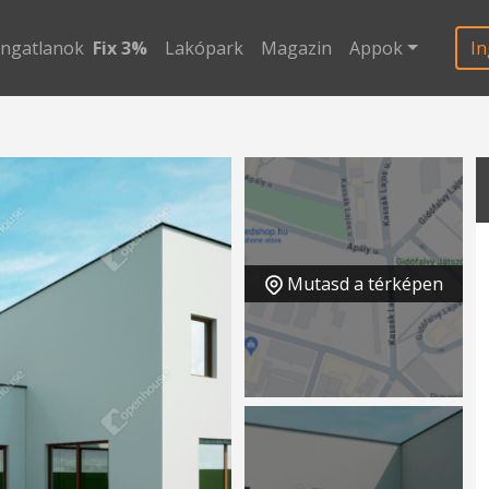
ingatlanok
Fix 3%
Lakópark
Magazin
Appok
In
Mutasd a térképen