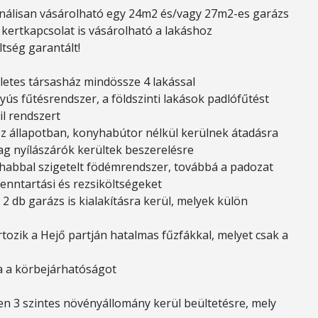
cionálisan vásárolható egy 24m2 és/vagy 27m2-es garázs
 kertkapcsolat is vásárolható a lakáshoz
ltség garantált!
eletes társasház mindössze 4 lakással
ús fűtésrendszer, a földszinti lakások padlófűtést
il rendszert
sz állapotban, konyhabútor nélkül kerülnek átadásra
ag nyílászárók kerültek beszerelésre
r habbal szigetelt födémrendszer, továbbá a padozat
 fenntartási és rezsiköltségeket
 2 db garázs is kialakításra kerül, melyek külön
rtozik a Hejő partján hatalmas fűzfákkal, melyet csak a
ja a körbejárhatóságot
ben 3 szintes növényállomány kerül beültetésre, mely