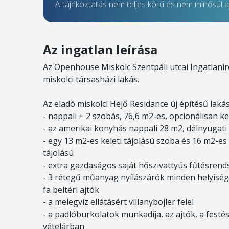
A tájékoztatás nem teljes körű és nem minősül aj
Az ingatlan leírása
Az Openhouse Miskolc Szentpáli utcai Ingatlani
miskolci társasházi lakás.
Az eladó miskolci Hejő Residance új építésű lakás
- nappali + 2 szobás, 76,6 m2-es, opcionálisan ke
- az amerikai konyhás nappali 28 m2, délnyugati 
- egy 13 m2-es keleti tájolású szoba és 16 m2-e
tájolású
- extra gazdaságos saját hőszivattyús fűtésrend
- 3 rétegű műanyag nyílászárók minden helyiségbe
fa beltéri ajtók
- a melegvíz ellátásért villanybojler felel
- a padlóburkolatok munkadíja, az ajtók, a festé
vételárban