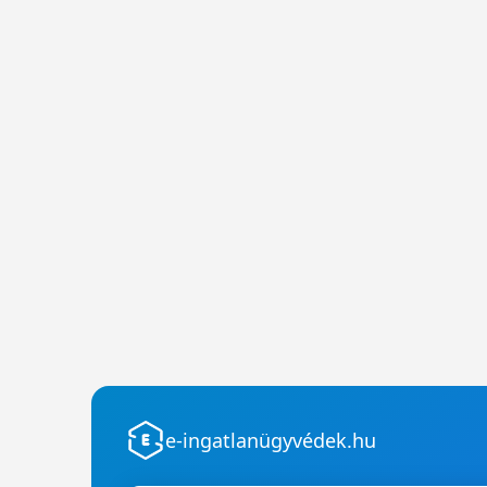
e-ingatlanügyvédek.hu