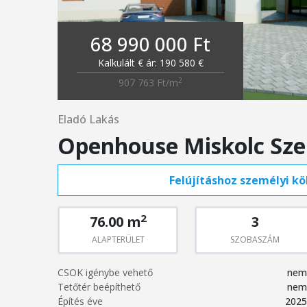
68 990 000 Ft
Kalkulált € ár: 190 580 €
2
907 763 Ft/m
Eladó Lakás
Openhouse Miskolc Szen
Felújításhoz személyi köl
2
76.00 m
3
ALAPTERÜLET
SZOBASZÁM
CSOK igénybe vehető
nem
Tetőtér beépíthető
nem
Építés éve
2025