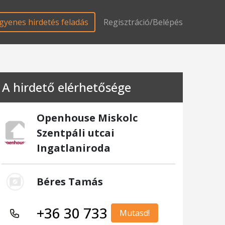
gyenes hirdetés feladás
Regisztráció/Belépés
A hirdető elérhetősége
Openhouse Miskolc
Szentpáli utcai
Ingatlaniroda
Béres Tamás
+36 30 733
Mutasd!