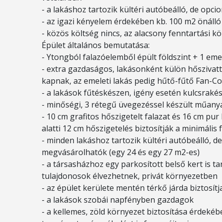
- a lakáshoz tartozik kültéri autóbeálló, de op
- az igazi kényelem érdekében kb. 100 m2 önálló
- közös költség nincs, az alacsony fenntartási kö
Épület általános bemutatása:
- Ytongból falazóelemből épült földszint + 1 em
- extra gazdaságos, lakásonként külön hőszivatty
kapnak, az emeleti lakás pedig hűtő-fűtő Fan-Co
- a lakások fűtéskészen, igény esetén kulcsraké
- minőségi, 3 rétegű üvegezéssel készült műany
- 10 cm grafitos hőszigetelt falazat és 16 cm pu
alatti 12 cm hőszigetelés biztosítják a minimális
- minden lakáshoz tartozik kültéri autóbeálló, de
megvásárolhatók (egy 24 és egy 27 m2-es)
- a társasházhoz egy parkosított belső kert is ta
tulajdonosok élvezhetnek, privát környezetben
- az épület kerülete mentén térkő járda biztosít
- a lakások szobái napfényben gazdagok
- a kellemes, zöld környezet biztosítása érdeké