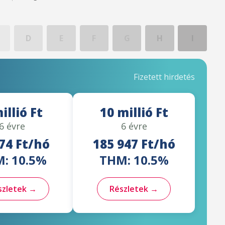
D
E
F
G
H
I
Fizetett hirdetés
illió Ft
10 millió Ft
6 évre
6 évre
74 Ft/hó
185 947 Ft/hó
: 10.5%
THM: 10.5%
szletek →
Részletek →