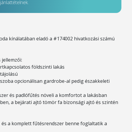
ánlattételnek.
roda kínálatában eladó a #174002 hivatkozási számú
 jellemzői:
rtkapcsolatos földszinti lakás
tájolású
s szoba opcionálisan gardrobe-al pedig északkeleti
szer és padlófűtés növeli a komfortot a lakásban
n, a bejárati ajtó tömör fa bizonsági ajtó és szintén
s és a komplett fűtésrendszer benne foglaltatik a