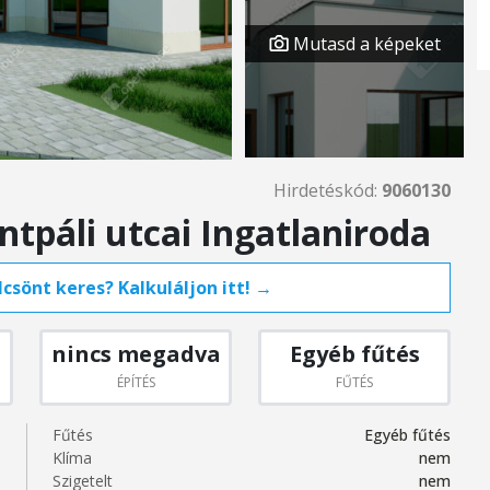
Mutasd a képeket
Hirdetéskód:
9060130
tpáli utcai Ingatlaniroda
csönt keres? Kalkuláljon itt! →
nincs megadva
Egyéb fűtés
ÉPÍTÉS
FŰTÉS
Fűtés
Egyéb fűtés
Klíma
nem
Szigetelt
nem