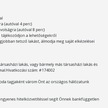
al
a (autóval 4 perc)
volságra (autóval 8 perc)
, tájékozódjon a lehetőségekről
egjobban tetsző lakást, álmodja meg saját elkézelései
 társasházi lakás, vagy bármely más társasházi lakás és
mal.Hivatkozási szám: #174002
roda tagjaként várom Önt az országos hálózatunk
? Ingyenes hitelközvetítéssel segít Önnek bankfüggetlen