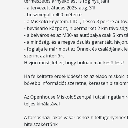
természetes árnyékolást is fog nyújtani
- a tervezett átadás 2025. aug. 31!
- buszmegálló 400 méterre
- a Miskolci Egyetem, LIDL, Tesco 3 percre autóv
- bevásárló központ, hipermarket 2 km távolságr
- a belváros és az M30-as autópálya csak 5 km tá
- a minőség, és a megvalósulás garantált, hívjon
- foglalja le már most az Önnek és családjának l
szerint az interiőrt
Hívjon most, lehet, hogy holnap már késő lesz!
Ha felkeltette érdeklődését ez az eladó miskolci
bővebb információt szeretne, keressen bizalom
Az Openhouse Miskolc Szentpáli utcai Ingatlani
teljes kínálatával.
A társasházi lakás vásárláshoz hitelt igényelne
hitelszakértőnk.