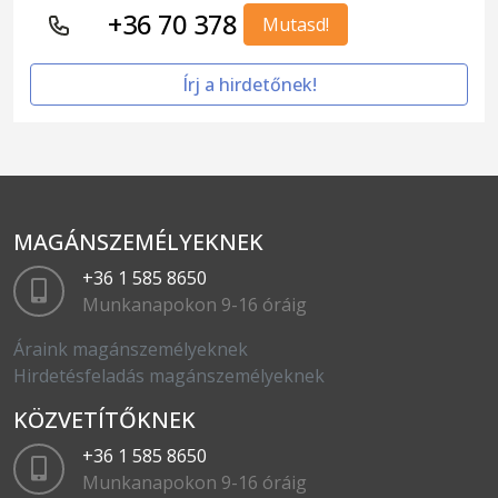
+36 70 378
Mutasd!
Írj a hirdetőnek!
MAGÁNSZEMÉLYEKNEK
+36 1 585 8650
Munkanapokon 9-16 óráig
Áraink magánszemélyeknek
Hirdetésfeladás magánszemélyeknek
KÖZVETÍTŐKNEK
+36 1 585 8650
Munkanapokon 9-16 óráig