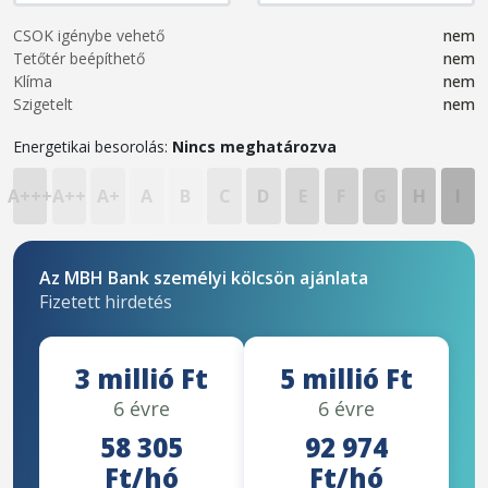
CSOK igénybe vehető
nem
Tetőtér beépíthető
nem
Klíma
nem
Szigetelt
nem
Energetikai besorolás:
Nincs meghatározva
A+++
A++
A+
A
B
C
D
E
F
G
H
I
Az MBH Bank személyi kölcsön ajánlata
Fizetett hirdetés
3 millió Ft
5 millió Ft
6 évre
6 évre
58 305
92 974
Ft/hó
Ft/hó