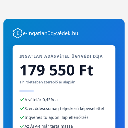
e-ingatlanügyvédek.hu
INGATLAN ADÁSVÉTEL ÜGYVÉDI DÍJA
179 550 Ft
a hirdetésben szereplő ár alapján
A vételár 0,45%-a
Szerződéscsomag teljeskörű képviselettel
Ingyenes tulajdoni lap ellenőrzés
Az ÁFA-t már tartalmazza