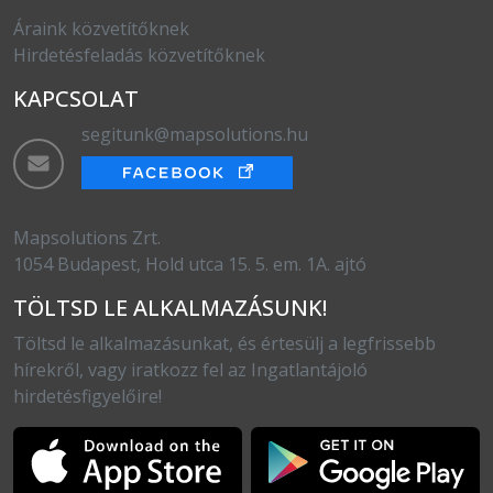
Áraink közvetítőknek
Hirdetésfeladás közvetítőknek
KAPCSOLAT
segitunk@mapsolutions.hu
Mapsolutions Zrt.
1054 Budapest, Hold utca 15. 5. em. 1A. ajtó
TÖLTSD LE ALKALMAZÁSUNK!
Töltsd le alkalmazásunkat, és értesülj a legfrissebb
hírekről, vagy iratkozz fel az Ingatlantájoló
hirdetésfigyelőire!