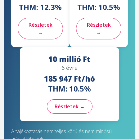
THM: 12.3%
THM: 10.5%
Részletek
Részletek
→
→
10 millió Ft
6 évre
185 947 Ft/hó
THM: 10.5%
Részletek →
A tájékoztatás nem teljes körű és nem minősül
ajánlattételnek.