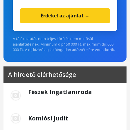
Érdekel az ajánlat →
A tájékoztatás nem teljes körű és nem minősül
ajánlattételnek. Minimum díj: 150 000 Ft, maximum díj: 600
000 Ft. A díj kizárólag lakóingatlan adásvételére vonatkozik.
A hirdető elérhetősége
Fészek Ingatlaniroda
Komlósi Judit