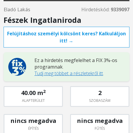
Eladó Lakás
Hirdetéskód:
9339097
Fészek Ingatlaniroda
Felújításhoz személyi kölcsönt keres? Kalkuláljon
itt! →
Ez a hirdetés megfelelhet a FIX 3%-os
programnak
.
Tudj meg többet a részletekről itt
.
2
40.00 m
2
ALAPTERÜLET
SZOBASZÁM
nincs megadva
nincs megadva
ÉPÍTÉS
FŰTÉS