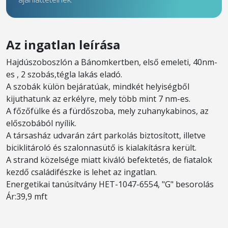
Az ingatlan leírása
Hajdúszoboszlón a Bánomkertben, első emeleti, 40nm-
es , 2 szobás,tégla lakás eladó.
A szobák külön bejáratúak, mindkét helyiségből
kijuthatunk az erkélyre, mely több mint 7 nm-es.
A főzőfülke és a fürdőszoba, mely zuhanykabinos, az
előszobából nyílik.
A társasház udvarán zárt parkolás biztosított, illetve
biciklitároló és szalonnasütő is kialakításra került.
A strand közelsége miatt kiváló befektetés, de fiatalok
kezdő családifészke is lehet az ingatlan.
Energetikai tanúsítvány HET-1047-6554, "G" besorolás
Ár:39,9 mft