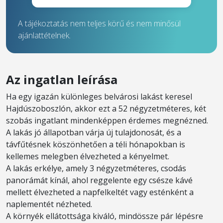
A tájékoztatás nem teljes körű és nem minősül
ajánlattételnek.
Az ingatlan leírása
Ha egy igazán különleges belvárosi lakást keresel
Hajdúszoboszlón, akkor ezt a 52 négyzetméteres, két
szobás ingatlant mindenképpen érdemes megnézned.
A lakás jó állapotban várja új tulajdonosát, és a
távfűtésnek köszönhetően a téli hónapokban is
kellemes melegben élvezheted a kényelmet.
A lakás erkélye, amely 3 négyzetméteres, csodás
panorámát kínál, ahol reggelente egy csésze kávé
mellett élvezheted a napfelkeltét vagy esténként a
naplementét nézheted.
A környék ellátottsága kiváló, mindössze pár lépésre