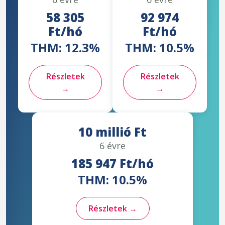
58 305
92 974
Ft/hó
Ft/hó
THM: 12.3%
THM: 10.5%
Részletek
Részletek
→
→
10 millió Ft
6 évre
185 947 Ft/hó
THM: 10.5%
Részletek →