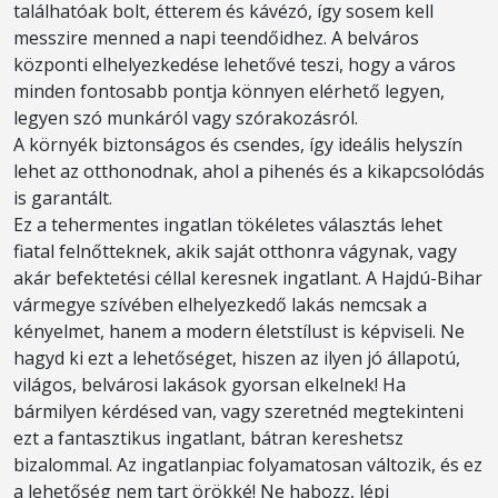
találhatóak bolt, étterem és kávézó, így sosem kell
messzire menned a napi teendőidhez. A belváros
központi elhelyezkedése lehetővé teszi, hogy a város
minden fontosabb pontja könnyen elérhető legyen,
legyen szó munkáról vagy szórakozásról.
A környék biztonságos és csendes, így ideális helyszín
lehet az otthonodnak, ahol a pihenés és a kikapcsolódás
is garantált.
Ez a tehermentes ingatlan tökéletes választás lehet
fiatal felnőtteknek, akik saját otthonra vágynak, vagy
akár befektetési céllal keresnek ingatlant. A Hajdú-Bihar
vármegye szívében elhelyezkedő lakás nemcsak a
kényelmet, hanem a modern életstílust is képviseli. Ne
hagyd ki ezt a lehetőséget, hiszen az ilyen jó állapotú,
világos, belvárosi lakások gyorsan elkelnek! Ha
bármilyen kérdésed van, vagy szeretnéd megtekinteni
ezt a fantasztikus ingatlant, bátran kereshetsz
bizalommal. Az ingatlanpiac folyamatosan változik, és ez
a lehetőség nem tart örökké! Ne habozz, lépj