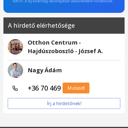
000 Ft. A díj kizárólag lakóingatlan adásvételére vonatkozik.
A hirdető elérhetősége
Otthon Centrum -
Hajdúszoboszló - József A.
Nagy Ádám
+36 70 469
Mutasd!
Írj a hirdetőnek!