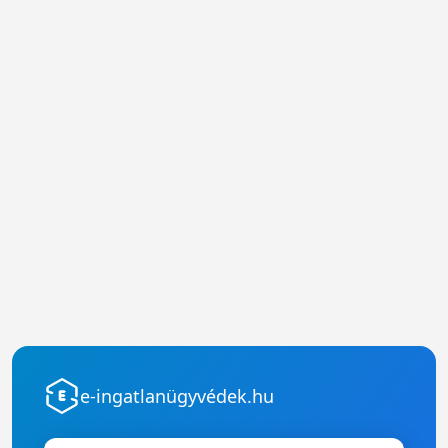
e-ingatlanügyvédek.hu