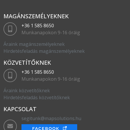
MAGÁNSZEMÉLYEKNEK
+36 1 585 8650
Munkanapokon 9-16 óráig
Áraink magánszemélyeknek
Hirdetésfeladás magánszemélyeknek
KÖZVETÍTŐKNEK
+36 1 585 8650
Munkanapokon 9-16 óráig
Áraink közvetítőknek
Hirdetésfeladás közvetítőknek
KAPCSOLAT
segitunk@mapsolutions.hu