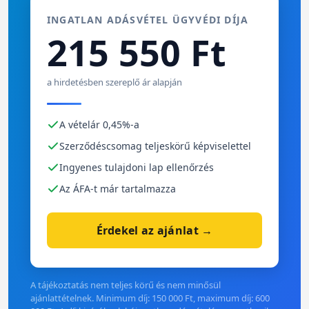
INGATLAN ADÁSVÉTEL ÜGYVÉDI DÍJA
215 550 Ft
a hirdetésben szereplő ár alapján
A vételár 0,45%-a
Szerződéscsomag teljeskörű képviselettel
Ingyenes tulajdoni lap ellenőrzés
Az ÁFA-t már tartalmazza
Érdekel az ajánlat →
A tájékoztatás nem teljes körű és nem minősül
ajánlattételnek. Minimum díj: 150 000 Ft, maximum díj: 600