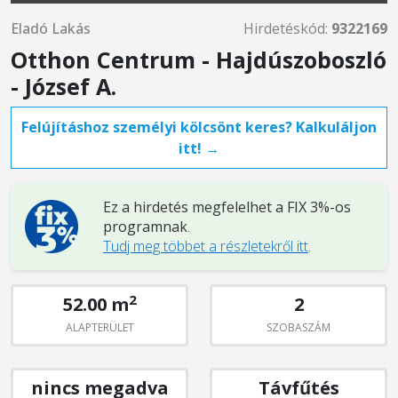
Eladó Lakás
Hirdetéskód:
9322169
Otthon Centrum - Hajdúszoboszló
- József A.
Felújításhoz személyi kölcsönt keres? Kalkuláljon
itt! →
Ez a hirdetés megfelelhet a FIX 3%-os
programnak
.
Tudj meg többet a részletekről itt
.
2
52.00 m
2
ALAPTERÜLET
SZOBASZÁM
nincs megadva
Távfűtés