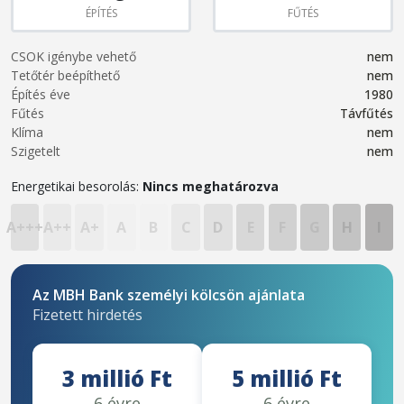
ÉPÍTÉS
FŰTÉS
CSOK igénybe vehető
nem
Tetőtér beépíthető
nem
Építés éve
1980
Fűtés
Távfűtés
Klíma
nem
Szigetelt
nem
Energetikai besorolás:
Nincs meghatározva
A+++
A++
A+
A
B
C
D
E
F
G
H
I
Az MBH Bank személyi kölcsön ajánlata
Fizetett hirdetés
3 millió Ft
5 millió Ft
6 évre
6 évre