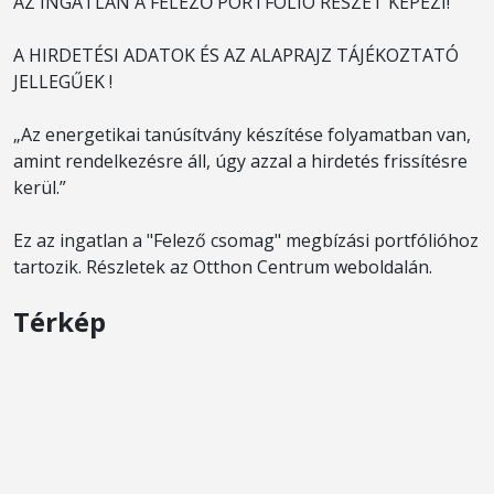
AZ INGATLAN A FELEZŐ PORTFÓLIÓ RÉSZÉT KÉPEZI!
A HIRDETÉSI ADATOK ÉS AZ ALAPRAJZ TÁJÉKOZTATÓ
JELLEGŰEK !
„Az energetikai tanúsítvány készítése folyamatban van,
amint rendelkezésre áll, úgy azzal a hirdetés frissítésre
kerül.”
Ez az ingatlan a "Felező csomag" megbízási portfólióhoz
tartozik. Részletek az Otthon Centrum weboldalán.
Térkép