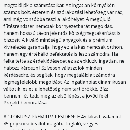
megtalálják a számításaikat. Az ingatlan környékén
számos bolt, étterem és szórakozási lehetőség vár rád,
ami még vonzóbbá teszi a lakóhelyet. A megújuló
fűtésrendszer nemcsak környezetbarát megoldás,
hanem hosszú távon jelentős költségmegtakarítást is
biztosít. A kiváló minőségű anyagok és a prémium
kivitelezés garantálja, hogy ez a lakás nemcsak otthon,
hanem egy értékálló befektetés is lesz számodra. Ha
felkeltette az érdeklődésedet ez az exkluzív ingatlan, ne
habozz kérdezni! Szívesen válaszolok minden
kérdésedre, és segítek, hogy megtaláld a számodra
legmegfelelőbb megoldást. Az ingatlanpiac dinamikusan
változik, és ez a lehetőség nem tart örökké. Bízz
bennem, és tedd meg az első lépést a jövőd felé!
Projekt bemutatása
A GLÓBIUSZ PREMIUM RESIDENCE 45 lakást, valamint
45 gépkocsi beállót magába foglaló, vegyes