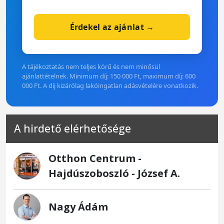
Érdekel az ajánlat →
A tájékoztatás nem teljes körű és nem minősül
ajánlattételnek. Minimum díj: 150 000 Ft, maximum díj: 600
000 Ft. A díj kizárólag lakóingatlan adásvételére vonatkozik.
A hirdető elérhetősége
Otthon Centrum -
Hajdúszoboszló - József A.
Nagy Ádám