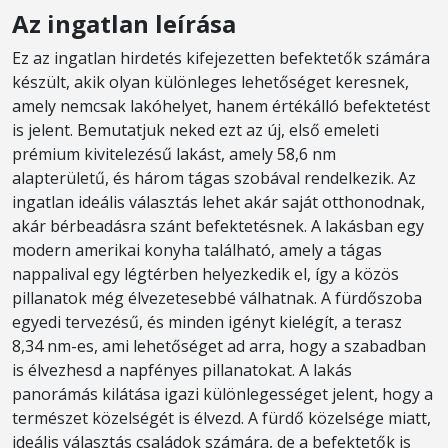
Az ingatlan leírása
Ez az ingatlan hirdetés kifejezetten befektetők számára
készült, akik olyan különleges lehetőséget keresnek,
amely nemcsak lakóhelyet, hanem értékálló befektetést
is jelent. Bemutatjuk neked ezt az új, első emeleti
prémium kivitelezésű lakást, amely 58,6 nm
alapterületű, és három tágas szobával rendelkezik. Az
ingatlan ideális választás lehet akár saját otthonodnak,
akár bérbeadásra szánt befektetésnek. A lakásban egy
modern amerikai konyha található, amely a tágas
nappalival egy légtérben helyezkedik el, így a közös
pillanatok még élvezetesebbé válhatnak. A fürdőszoba
egyedi tervezésű, és minden igényt kielégít, a terasz
8,34 nm-es, ami lehetőséget ad arra, hogy a szabadban
is élvezhesd a napfényes pillanatokat. A lakás
panorámás kilátása igazi különlegességet jelent, hogy a
természet közelségét is élvezd. A fürdő közelsége miatt,
ideális választás családok számára, de a befektetők is