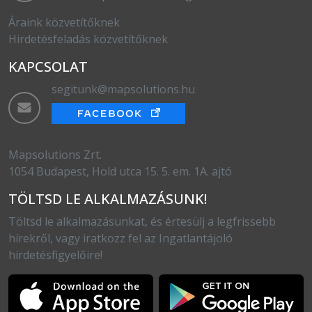
Áraink közvetítőknek
Hirdetésfeladás közvetítőknek
KAPCSOLAT
segitunk@mapsolutions.hu
Mapsolutions Zrt.
1054 Budapest, Hold utca 15. 5. em. 1A. ajtó
TÖLTSD LE ALKALMAZÁSUNK!
Töltsd le alkalmazásunkat, és értesülj a legfrissebb
hírekről, vagy iratkozz fel az Ingatlantájoló
hirdetésfigyelőire!