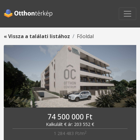
« Vissza a találati listához
Főoldal
74 500 000 Ft
Kalkulált € ár: 203 552 €
2
1 284 483 Ft/m