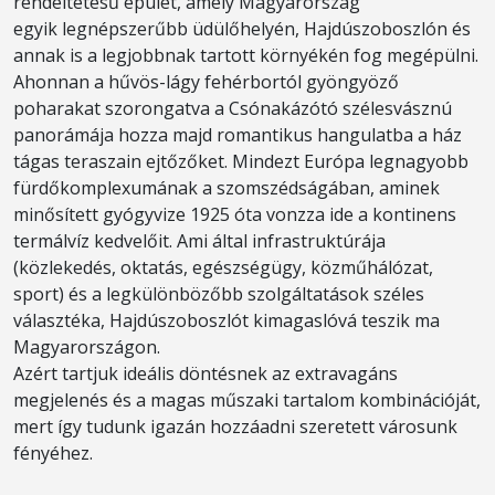
rendeltetésű épület, amely Magyarország
egyik legnépszerűbb üdülőhelyén, Hajdúszoboszlón és
annak is a legjobbnak tartott környékén fog megépülni.
Ahonnan a hűvös-lágy fehérbortól gyöngyöző
poharakat szorongatva a Csónakázótó szélesvásznú
panorámája hozza majd romantikus hangulatba a ház
tágas teraszain ejtőzőket. Mindezt Európa legnagyobb
fürdőkomplexumának a szomszédságában, aminek
minősített gyógyvize 1925 óta vonzza ide a kontinens
termálvíz kedvelőit. Ami által infrastruktúrája
(közlekedés, oktatás, egészségügy, közműhálózat,
sport) és a legkülönbözőbb szolgáltatások széles
választéka, Hajdúszoboszlót kimagaslóvá teszik ma
Magyarországon.
Azért tartjuk ideális döntésnek az extravagáns
megjelenés és a magas műszaki tartalom kombinációját,
mert így tudunk igazán hozzáadni szeretett városunk
fényéhez.