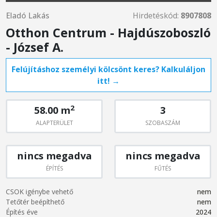
Eladó Lakás
Hirdetéskód:
8907808
Otthon Centrum - Hajdúszoboszló
- József A.
Felújításhoz személyi kölcsönt keres? Kalkuláljon
itt! →
2
58.00 m
3
ALAPTERÜLET
SZOBASZÁM
nincs megadva
nincs megadva
ÉPÍTÉS
FŰTÉS
CSOK igénybe vehető
nem
Tetőtér beépíthető
nem
Építés éve
2024