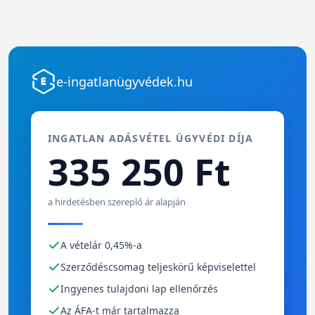
e-ingatlanügyvédek.hu
INGATLAN ADÁSVÉTEL ÜGYVÉDI DÍJA
335 250 Ft
a hirdetésben szereplő ár alapján
A vételár 0,45%-a
Szerződéscsomag teljeskörű képviselettel
Ingyenes tulajdoni lap ellenőrzés
Az ÁFA-t már tartalmazza