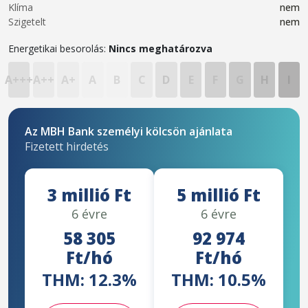
Klíma
nem
Szigetelt
nem
Energetikai besorolás:
Nincs meghatározva
A+++
A++
A+
A
B
C
D
E
F
G
H
I
Az MBH Bank személyi kölcsön ajánlata
Fizetett hirdetés
3 millió Ft
5 millió Ft
6 évre
6 évre
58 305
92 974
Ft/hó
Ft/hó
THM: 12.3%
THM: 10.5%