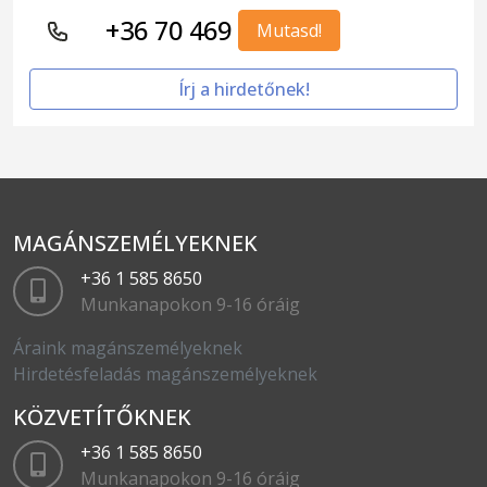
+36 70 469
Mutasd!
Írj a hirdetőnek!
MAGÁNSZEMÉLYEKNEK
+36 1 585 8650
Munkanapokon 9-16 óráig
Áraink magánszemélyeknek
Hirdetésfeladás magánszemélyeknek
KÖZVETÍTŐKNEK
+36 1 585 8650
Munkanapokon 9-16 óráig