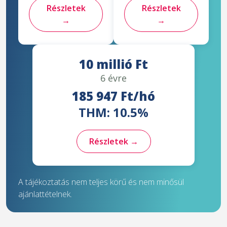
Részletek
Részletek
→
→
10 millió Ft
6 évre
185 947 Ft/hó
THM: 10.5%
Részletek →
A tájékoztatás nem teljes körű és nem minősül
ajánlattételnek.