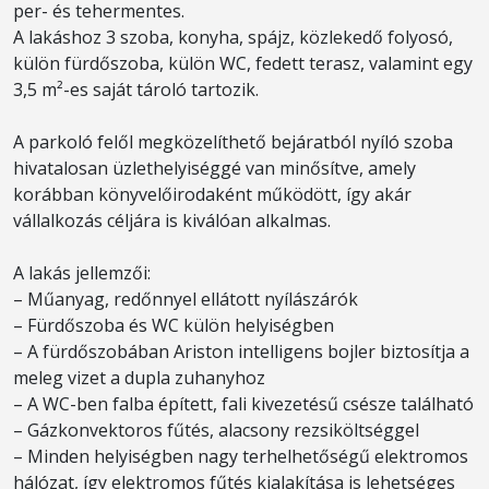
per- és tehermentes.
A lakáshoz 3 szoba, konyha, spájz, közlekedő folyosó,
külön fürdőszoba, külön WC, fedett terasz, valamint egy
3,5 m²-es saját tároló tartozik.
A parkoló felől megközelíthető bejáratból nyíló szoba
hivatalosan üzlethelyiséggé van minősítve, amely
korábban könyvelőirodaként működött, így akár
vállalkozás céljára is kiválóan alkalmas.
A lakás jellemzői:
– Műanyag, redőnnyel ellátott nyílászárók
– Fürdőszoba és WC külön helyiségben
– A fürdőszobában Ariston intelligens bojler biztosítja a
meleg vizet a dupla zuhanyhoz
– A WC-ben falba épített, fali kivezetésű csésze található
– Gázkonvektoros fűtés, alacsony rezsiköltséggel
– Minden helyiségben nagy terhelhetőségű elektromos
hálózat, így elektromos fűtés kialakítása is lehetséges