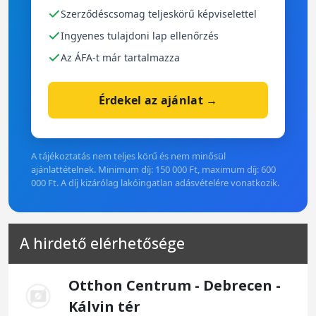
Szerződéscsomag teljeskörű képviselettel
Ingyenes tulajdoni lap ellenőrzés
Az ÁFA-t már tartalmazza
Érdekel az ajánlat →
A tájékoztatás nem teljes körű és nem minősül
ajánlattételnek. Minimum díj: 150 000 Ft, maximum díj: 600
000 Ft. A díj kizárólag lakóingatlan adásvételére vonatkozik.
A hirdető elérhetősége
Otthon Centrum - Debrecen -
Kálvin tér