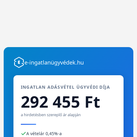
e-ingatlanügyvédek.hu
INGATLAN ADÁSVÉTEL ÜGYVÉDI DÍJA
292 455 Ft
a hirdetésben szereplő ár alapján
A vételár 0,45%-a