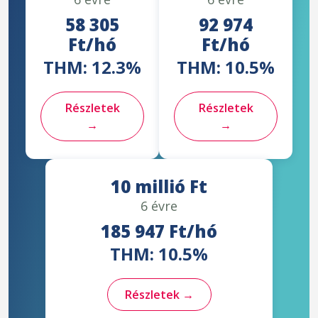
58 305
92 974
Ft/hó
Ft/hó
THM: 12.3%
THM: 10.5%
Részletek
Részletek
→
→
10 millió Ft
6 évre
185 947 Ft/hó
THM: 10.5%
Részletek →