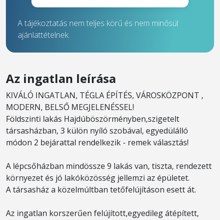
A tájékoztatás nem teljes körű és nem minősül
ajánlattételnek.
Az ingatlan leírása
KIVÁLÓ INGATLAN, TÉGLA ÉPÍTÉS, VÁROSKÖZPONT ,
MODERN, BELSŐ MEGJELENÉSSEL!
Földszinti lakás Hajdúböszörményben,szigetelt
társasházban, 3 külön nyíló szobával, egyedülálló
módon 2 bejárattal rendelkezik - remek választás!
A lépcsőházban mindössze 9 lakás van, tiszta, rendezett
környezet és jó lakóközösség jellemzi az épületet.
A társasház a közelmúltban tetőfelújításon esett át.
Az ingatlan korszerűen felújított,egyedileg átépített,