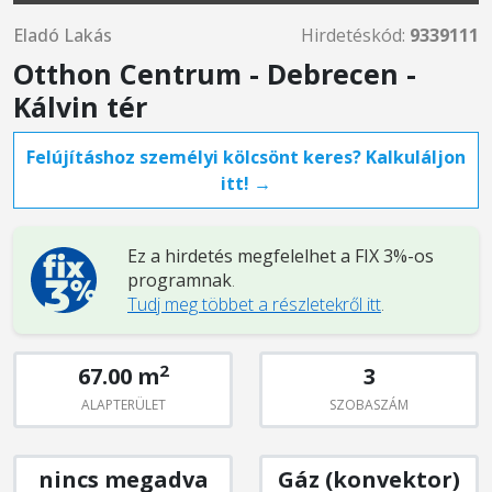
Eladó Lakás
Hirdetéskód:
9339111
Otthon Centrum - Debrecen -
Kálvin tér
Felújításhoz személyi kölcsönt keres? Kalkuláljon
itt! →
Ez a hirdetés megfelelhet a FIX 3%-os
programnak
.
Tudj meg többet a részletekről itt
.
2
67.00 m
3
ALAPTERÜLET
SZOBASZÁM
nincs megadva
Gáz (konvektor)