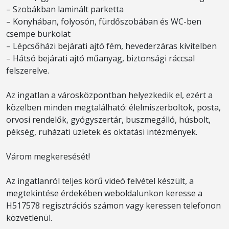
– Szobákban laminált parketta
– Konyhában, folyosón, fürdőszobában és WC-ben
csempe burkolat
– Lépcsőházi bejárati ajtó fém, hevederzáras kivitelben
– Hátsó bejárati ajtó műanyag, biztonsági ráccsal
felszerelve.
Az ingatlan a városközpontban helyezkedik el, ezért a
közelben minden megtalálható: élelmiszerboltok, posta,
orvosi rendelők, gyógyszertár, buszmegálló, húsbolt,
pékség, ruházati üzletek és oktatási intézmények.
Várom megkeresését!
Az ingatlanról teljes körű videó felvétel készült, a
megtekintése érdekében weboldalunkon keresse a
H517578 regisztrációs számon vagy keressen telefonon
közvetlenül.