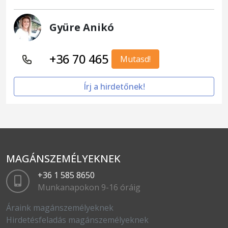
Gyüre Anikó
+36 70 465
Mutasd!
Írj a hirdetőnek!
MAGÁNSZEMÉLYEKNEK
+36 1 585 8650
Munkanapokon 9-16 óráig
Áraink magánszemélyeknek
Hirdetésfeladás magánszemélyeknek