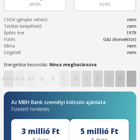
ÉPÍTÉS
FŰTÉS
CSOK igénybe vehető
nem
Tetőtér beépíthető
nem
Építés éve
1979
Fűtés
Gáz (konvektor)
Klíma
nem
Szigetelt
nem
Energetikai besorolás:
Nincs meghatározva
A+++
A++
A+
A
B
C
D
E
F
G
H
I
Az MBH Bank személyi kölcsön ajánlata
Fizetett hirdetés
3 millió Ft
5 millió Ft
6 évre
6 évre