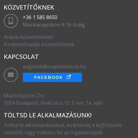
KÖZVETÍTŐKNEK
+36 1 585 8650
Munkanapokon 9-16 óráig
Áraink közvetítőknek
Hirdetésfeladás közvetítőknek
KAPCSOLAT
segitunk@mapsolutions.hu
Mapsolutions Zrt.
1054 Budapest, Hold utca 15. 5. em. 1A. ajtó
TÖLTSD LE ALKALMAZÁSUNK!
Töltsd le alkalmazásunkat, és értesülj a legfrissebb
hírekről, vagy iratkozz fel az Ingatlantájoló