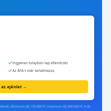
Ingyenes tulajdoni lap ellenőrzés
Az ÁFA-t már tartalmazza
 az ajánlat →
elnek. Minimum díj: 150 000 Ft, maximum díj: 600 000 Ft. A díj