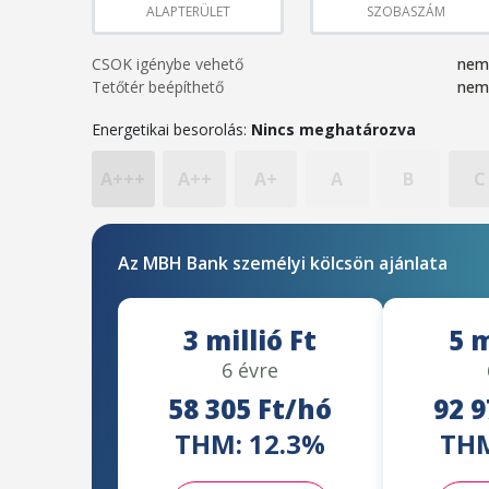
ALAPTERÜLET
SZOBASZÁM
CSOK igénybe vehető
nem
Tetőtér beépíthető
nem
Energetikai besorolás:
Nincs meghatározva
A+++
A++
A+
A
B
C
Az MBH Bank személyi kölcsön ajánlata
3 millió Ft
5 m
6 évre
58 305 Ft/hó
92 9
THM: 12.3%
THM