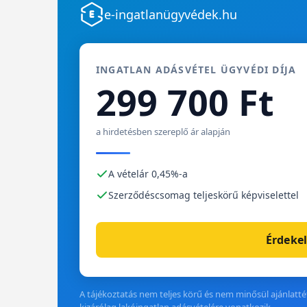
e-ingatlanügyvédek.hu
INGATLAN ADÁSVÉTEL ÜGYVÉDI DÍJA
299 700 Ft
a hirdetésben szereplő ár alapján
A vételár 0,45%-a
Szerződéscsomag teljeskörű képviselettel
Érdekel
A tájékoztatás nem teljes körű és nem minősül ajánlattét