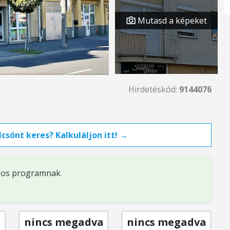
Mutasd a képeket
Hirdetéskód:
9144076
csönt keres? Kalkuláljon itt! →
%-os programnak
.
nincs megadva
nincs megadva