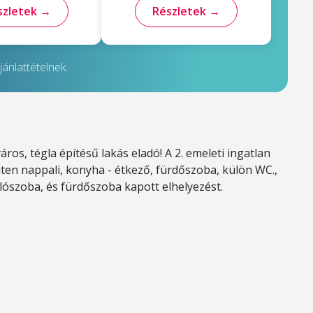
szletek →
Részletek →
ánlattételnek.
os, tégla építésű lakás eladó! A 2. emeleti ingatlan
inten nappali, konyha - étkező, fürdőszoba, külön WC.,
álószoba, és fürdőszoba kapott elhelyezést.