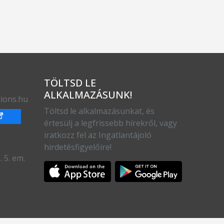
TÖLTSD LE
ALKALMAZÁSUNK!
ions.hu
Töltsd le alkalmazásunkat, és
értesülj a legfrissebb hírekről, vagy
iratkozz fel az Ingatlantájoló
hirdetésfigyelőire!
 5. em.