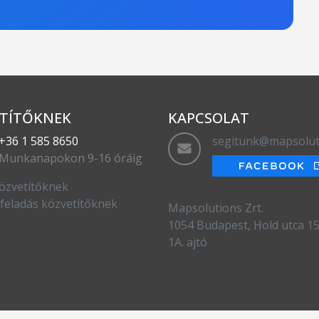
TÍTŐKNEK
KAPCSOLAT
+36 1 585 8650
segitunk@mapsolut
Munkanapokon 9-16 óráig
özvetítőknek
feladás közvetítőknek
Mapsolutions Zrt.
1054 Budapest, Hold utca 15.
1A. ajtó