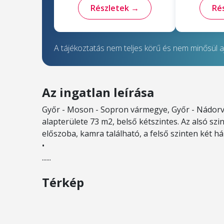
Részletek →
Ré
A tájékoztatás nem teljes körű és nem minősül aj
Az ingatlan leírása
Győr - Moson - Sopron vármegye, Győr - Nádorvár
alapterülete 73 m2, belső kétszintes. Az alsó sz
előszoba, kamra található, a felső szinten két h
•
......
Térkép