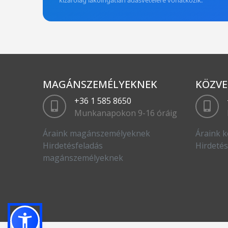
kizárólag lakóingatlan adásvételére vonatkozik.
MAGÁNSZEMÉLYEKNEK
KÖZVE
+36 1 585 8650
Munkanapokon 9-16 óráig
Áraink magánszemélyeknek
Áraink k
Hirdetésfeladás
Hirdetés
magánszemélyeknek