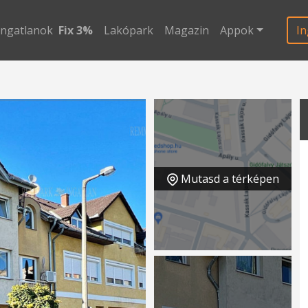
ingatlanok
Fix 3%
Lakópark
Magazin
Appok
In
Mutasd a térképen