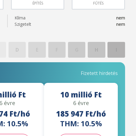
ÉPÍTÉS
FŰTÉS
Klíma
nem
Szigetelt
nem
D
E
F
G
H
I
Fizetett hirdetés
illió Ft
10 millió Ft
6 évre
6 évre
74 Ft/hó
185 947 Ft/hó
: 10.5%
THM: 10.5%