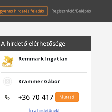
gyenes hirdetés feladás
Regisztráció/Belépés
A hirdető elérhetősége
Remmark Ingatlan
Krammer Gábor
+36 70 417
Mutasd!
Írj a hirdetőnek!