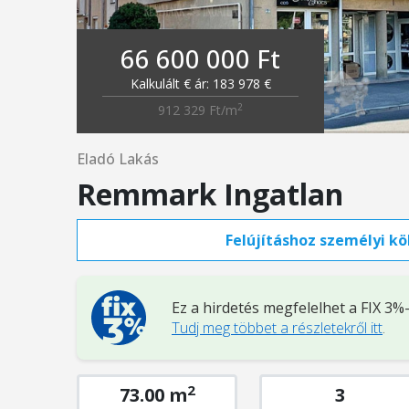
66 600 000 Ft
Kalkulált € ár: 183 978 €
2
912 329 Ft/m
Eladó Lakás
Remmark Ingatlan
Felújításhoz személyi köl
Ez a hirdetés megfelelhet a FIX 3
Tudj meg többet a részletekről itt
.
2
73.00 m
3