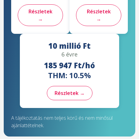
Részletek
Részletek
→
→
10 millió Ft
6 évre
185 947 Ft/hó
THM: 10.5%
Részletek →
A tájékoztatás nem teljes körű és nem minősül
ajánlattételnek.