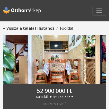
« Vissza a találati listához
Főoldal
52 900 000 Ft
Kalkulált € ár: 144 536 €
2
801 515 Ft/m