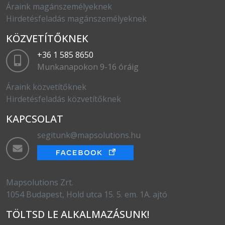
Áraink magánszemélyeknek
Hirdetésfeladás magánszemélyeknek
KÖZVETÍTŐKNEK
+36 1 585 8650
Munkanapokon 9-16 óráig
Áraink közvetítőknek
Hirdetésfeladás közvetítőknek
KAPCSOLAT
segitunk@mapsolutions.hu
Mapsolutions Zrt.
1054 Budapest, Hold utca 15. 5. em. 1A. ajtó
TÖLTSD LE ALKALMAZÁSUNK!