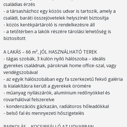
családias érzés
- a társasházhoz egy közös udvar is tartozik, amely a
családi, baráti összejövetelek helyszínét biztosítja
- közös kerékpártároló is rendelkezésre áll
- a tetőtérben a lakók részére tárolási lehetőség is
biztosított
A LAKÁS – 66 m², JÓL HASZNÁLHATÓ TEREK
- tágas szobák, 3 külön nyíló hálószoba – ideális
gyerekes családnak, pároknak home office-szal, vagy
vendégszobával
- az egyik hálószobában egy fa szerkezetű fekvő galéria
is kialakításra került a gyerekek örömére
- műanyag nyílászárók, alumínium redőnyökkel és
rovarhálóval felszerelve
- kondenzációs gázkazán, radiátoros hőleadókkal
- belső fal és mennyezeti hőszigetelés
PARKOLÁS – KOCSIBEÁLLÓ AZ UDVARBAN