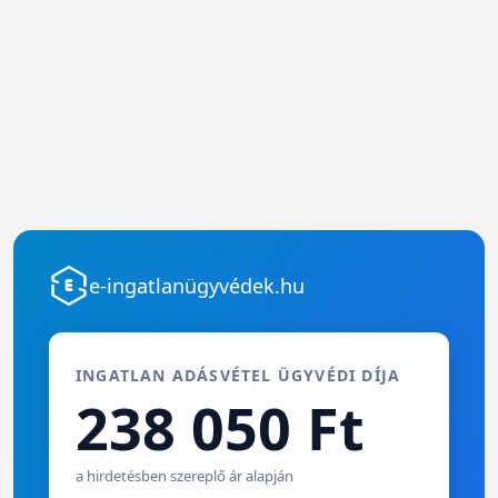
e-ingatlanügyvédek.hu
INGATLAN ADÁSVÉTEL ÜGYVÉDI DÍJA
238 050 Ft
a hirdetésben szereplő ár alapján