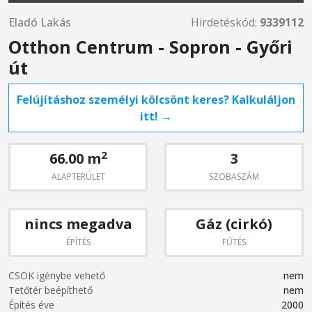
Eladó Lakás
Hirdetéskód:
9339112
Otthon Centrum - Sopron - Győri
út
Felújításhoz személyi kölcsönt keres? Kalkuláljon
itt! →
2
66.00 m
3
ALAPTERÜLET
SZOBASZÁM
nincs megadva
Gáz (cirkó)
ÉPÍTÉS
FŰTÉS
CSOK igénybe vehető
nem
Tetőtér beépíthető
nem
Építés éve
2000