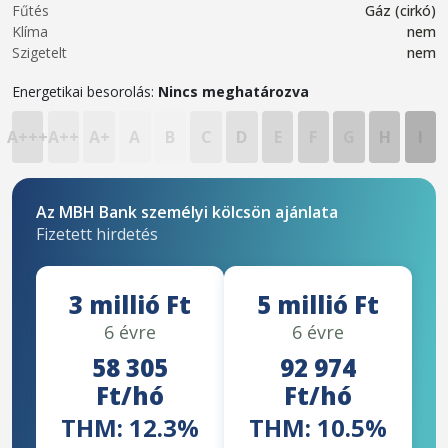
Fűtés
Gáz (cirkó)
Klíma
nem
Szigetelt
nem
Energetikai besorolás:
Nincs meghatározva
A+++
A++
A+
A
B
C
D
E
F
G
H
I
Az MBH Bank személyi kölcsön ajánlata
Fizetett hirdetés
3 millió Ft
5 millió Ft
6 évre
6 évre
58 305
92 974
Ft/hó
Ft/hó
THM: 12.3%
THM: 10.5%