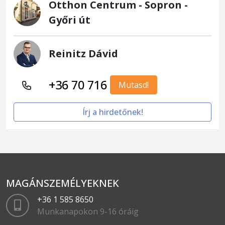
Otthon Centrum - Sopron -
Győri út
Reinitz Dávid
+36 70 716
Mutasd!
Írj a hirdetőnek!
MAGÁNSZEMÉLYEKNEK
+36 1 585 8650
Munkanapokon 9-16 óráig