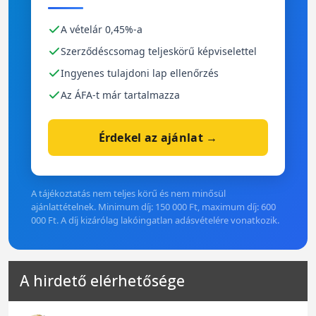
A vételár 0,45%-a
Szerződéscsomag teljeskörű képviselettel
Ingyenes tulajdoni lap ellenőrzés
Az ÁFA-t már tartalmazza
Érdekel az ajánlat →
A tájékoztatás nem teljes körű és nem minősül
ajánlattételnek. Minimum díj: 150 000 Ft, maximum díj: 600
000 Ft. A díj kizárólag lakóingatlan adásvételére vonatkozik.
A hirdető elérhetősége