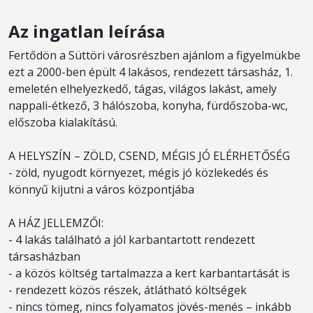
Az ingatlan leírása
Fertődön a Süttöri városrészben ajánlom a figyelmükbe
ezt a 2000-ben épült 4 lakásos, rendezett társasház, 1.
emeletén elhelyezkedő, tágas, világos lakást, amely
nappali-étkező, 3 hálószoba, konyha, fürdőszoba-wc,
előszoba kialakítású.
A HELYSZÍN – ZÖLD, CSEND, MÉGIS JÓ ELÉRHETŐSÉG
- zöld, nyugodt környezet, mégis jó közlekedés és
könnyű kijutni a város központjába
A HÁZ JELLEMZŐI:
- 4 lakás található a jól karbantartott rendezett
társasházban
- a közös költség tartalmazza a kert karbantartását is
- rendezett közös részek, átlátható költségek
- nincs tömeg, nincs folyamatos jövés-menés – inkább