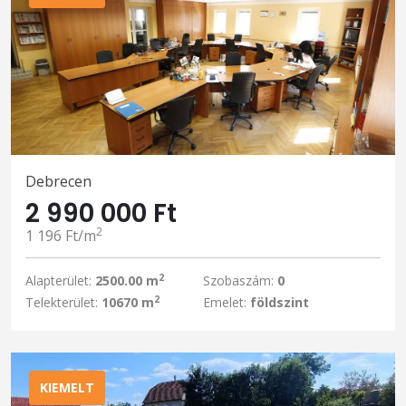
Debrecen
2 990 000 Ft
2
1 196 Ft/m
2
Alapterület:
2500.00 m
Szobaszám:
0
2
Telekterület:
10670 m
Emelet:
földszint
KIEMELT