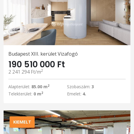
Budapest XIII. kerület Vizafogó
190 510 000 Ft
2
2 241 294 Ft/m
2
Alapterület:
85.00 m
Szobaszám:
3
2
Telekterület:
0 m
Emelet:
4.
KIEMELT