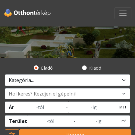
Eladó
Kiadó
Ár
-
M Ft
2
Terület
-
m