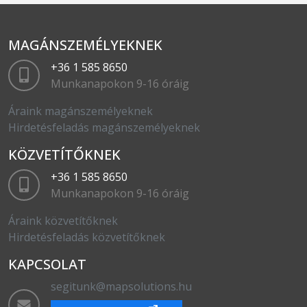
MAGÁNSZEMÉLYEKNEK
+36 1 585 8650
Munkanapokon 9-16 óráig
Áraink magánszemélyeknek
Hirdetésfeladás magánszemélyeknek
KÖZVETÍTŐKNEK
+36 1 585 8650
Munkanapokon 9-16 óráig
Áraink közvetítőknek
Hirdetésfeladás közvetítőknek
KAPCSOLAT
segitunk@mapsolutions.hu