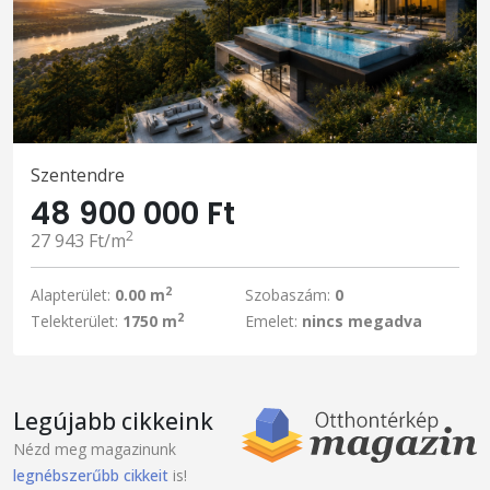
Szentendre
48 900 000 Ft
2
27 943 Ft/m
2
Alapterület:
0.00 m
Szobaszám:
0
2
Telekterület:
1750 m
Emelet:
nincs megadva
Legújabb cikkeink
Nézd meg magazinunk
legnébszerűbb cikkeit
is!