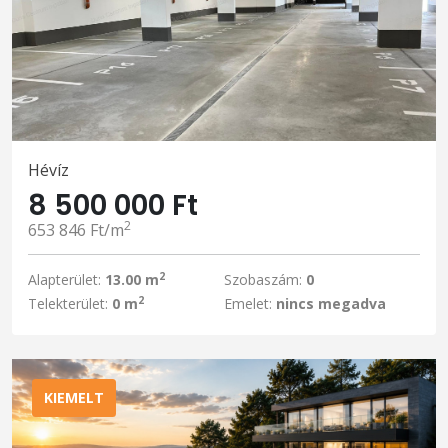
Hévíz
8 500 000 Ft
2
653 846 Ft/m
2
Alapterület:
13.00 m
Szobaszám:
0
2
Telekterület:
0 m
Emelet:
nincs megadva
KIEMELT