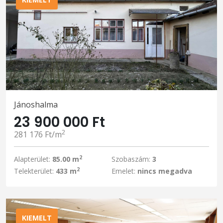
Jánoshalma
23 900 000 Ft
2
281 176 Ft/m
2
Alapterület:
85.00 m
Szobaszám:
3
2
Telekterület:
433 m
Emelet:
nincs megadva
KIEMELT