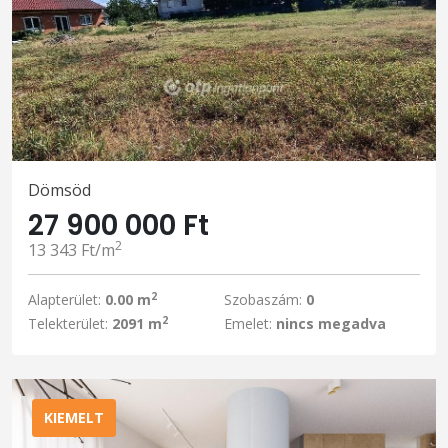
Dömsöd
27 900 000 Ft
2
13 343 Ft/m
2
Alapterület:
0.00 m
Szobaszám:
0
2
Telekterület:
2091 m
Emelet:
nincs megadva
KIEMELT