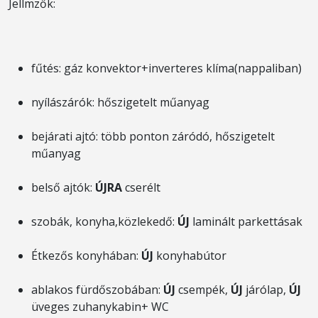
Jellmzők:
fűtés: gáz konvektor+inverteres klíma(nappaliban)
nyílászárók: hőszigetelt műanyag
bejárati ajtó: több ponton záródó, hőszigetelt
műanyag
belső ajtók:
ÚJRA
cserélt
szobák, konyha,közlekedő:
ÚJ
laminált parkettásak
Étkezős konyhában:
ÚJ
konyhabútor
ablakos fürdőszobában:
ÚJ
csempék,
ÚJ
járólap,
ÚJ
üveges zuhanykabin+ WC