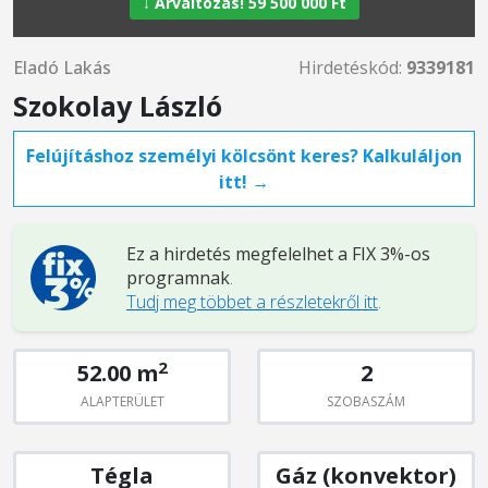
↓ Árváltozás! 59 500 000 Ft
Eladó Lakás
Hirdetéskód:
9339181
Szokolay László
Felújításhoz személyi kölcsönt keres? Kalkuláljon
itt! →
Ez a hirdetés megfelelhet a FIX 3%-os
programnak
.
Tudj meg többet a részletekről itt
.
2
52.00 m
2
ALAPTERÜLET
SZOBASZÁM
Tégla
Gáz (konvektor)