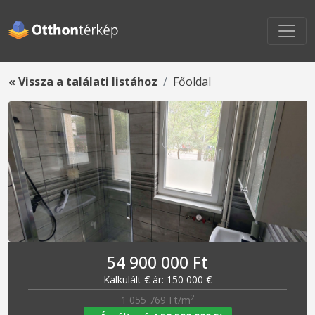
« Vissza a találati listához
Főoldal
54 900 000 Ft
Kalkulált € ár: 150 000 €
2
1 055 769 Ft/m