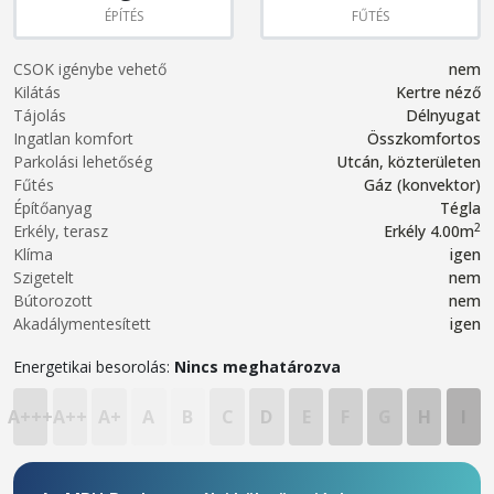
ÉPÍTÉS
FŰTÉS
CSOK igénybe vehető
nem
Kilátás
Kertre néző
Tájolás
Délnyugat
Ingatlan komfort
Összkomfortos
Parkolási lehetőség
Utcán, közterületen
Fűtés
Gáz (konvektor)
Építőanyag
Tégla
2
Erkély, terasz
Erkély 4.00m
Klíma
igen
Szigetelt
nem
Bútorozott
nem
Akadálymentesített
igen
Energetikai besorolás:
Nincs meghatározva
A+++
A++
A+
A
B
C
D
E
F
G
H
I