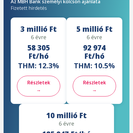
Az MBH Bank személyi kölcsön ajánlata
Fizetett hirdetés
3 millió Ft
5 millió Ft
6 évre
6 évre
58 305
92 974
Ft/hó
Ft/hó
THM: 12.3%
THM: 10.5%
Részletek
Részletek
→
→
10 millió Ft
6 évre