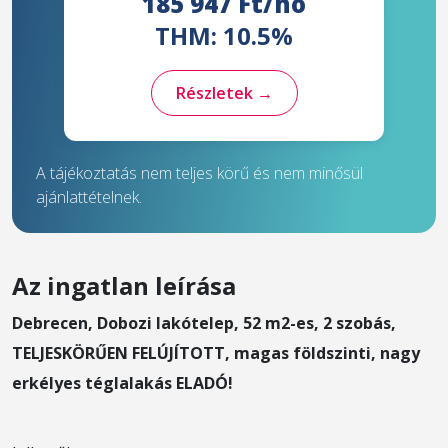
185 947 Ft/hó
THM: 10.5%
Részletek →
A tájékoztatás nem teljes körű és nem minősül
ajánlattételnek.
Az ingatlan leírása
Debrecen, Dobozi lakótelep, 52 m2-es, 2 szobás,
TELJESKÖRŰEN FELÚJÍTOTT, magas földszinti, nagy
erkélyes téglalakás ELADÓ!