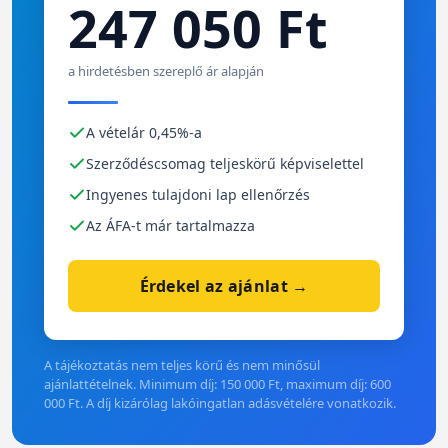
247 050 Ft
a hirdetésben szereplő ár alapján
A vételár 0,45%-a
Szerződéscsomag teljeskörű képviselettel
Ingyenes tulajdoni lap ellenőrzés
Az ÁFA-t már tartalmazza
Érdekel az ajánlat →
A tájékoztatás nem teljes körű és nem minősül
ajánlattételnek. Minimum díj: 150 000 Ft, maximum díj: 600
000 Ft. A díj kizárólag lakóingatlan adásvételére vonatkozik.