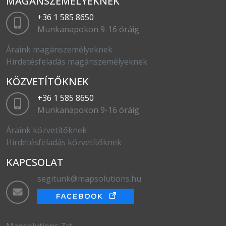
MAGÁNSZEMÉLYEKNEK
+36 1 585 8650
Munkanapokon 9-16 óráig
Áraink magánszemélyeknek
Hirdetésfeladás magánszemélyeknek
KÖZVETÍTŐKNEK
+36 1 585 8650
Munkanapokon 9-16 óráig
Áraink közvetítőknek
Hirdetésfeladás közvetítőknek
KAPCSOLAT
segitunk@mapsolutions.hu