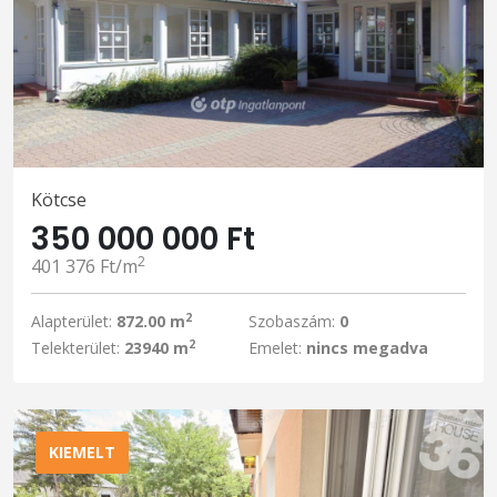
Kötcse
350 000 000 Ft
2
401 376 Ft/m
2
Alapterület:
872.00 m
Szobaszám:
0
2
Telekterület:
23940 m
Emelet:
nincs megadva
KIEMELT