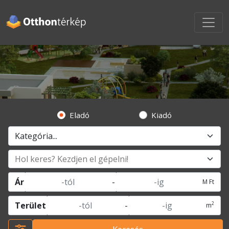
Eladó
Kiadó
Ár
-
M Ft
2
Terület
-
m