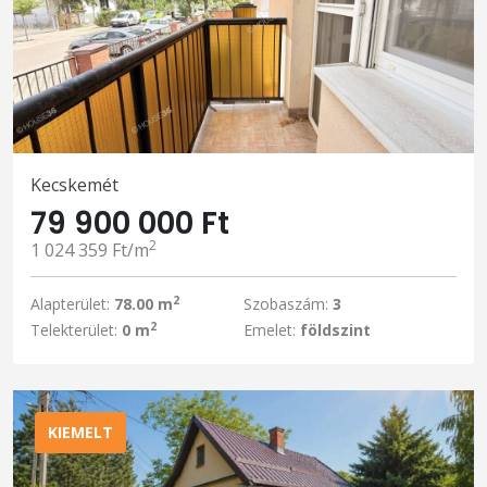
Kecskemét
79 900 000 Ft
2
1 024 359 Ft/m
2
Alapterület:
78.00 m
Szobaszám:
3
2
Telekterület:
0 m
Emelet:
földszint
KIEMELT