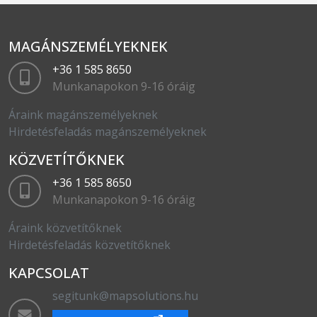
MAGÁNSZEMÉLYEKNEK
+36 1 585 8650
Munkanapokon 9-16 óráig
Áraink magánszemélyeknek
Hirdetésfeladás magánszemélyeknek
KÖZVETÍTŐKNEK
+36 1 585 8650
Munkanapokon 9-16 óráig
Áraink közvetítőknek
Hirdetésfeladás közvetítőknek
KAPCSOLAT
segitunk@mapsolutions.hu