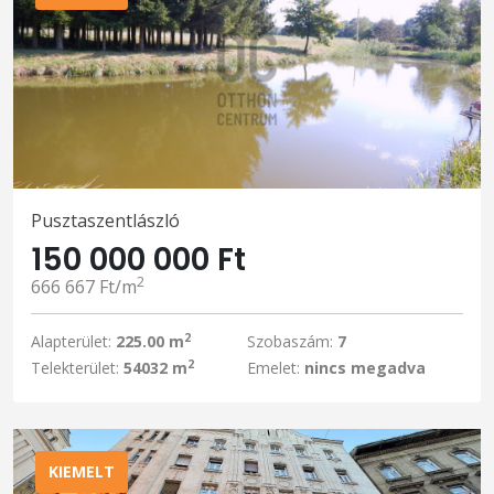
Pusztaszentlászló
150 000 000 Ft
2
666 667 Ft/m
2
Alapterület:
225.00 m
Szobaszám:
7
2
Telekterület:
54032 m
Emelet:
nincs megadva
KIEMELT