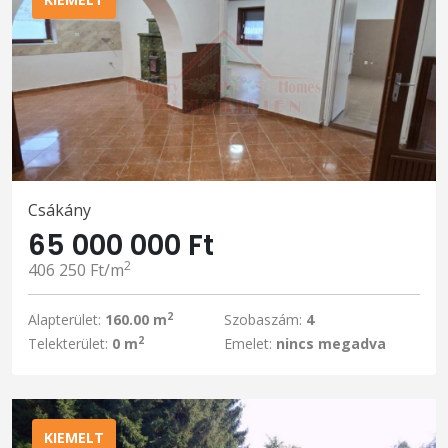
Csákány
65 000 000 Ft
2
406 250 Ft/m
2
Alapterület:
160.00 m
Szobaszám:
4
2
Telekterület:
0 m
Emelet:
nincs megadva
KIEMELT