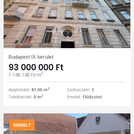
Budapest IX. kerület
93 000 000 Ft
2
1 148 148 Ft/m
2
Alapterület:
81.00 m
Szobaszám:
3
2
Telekterület:
0 m
Emelet:
földszint
KIEMELT