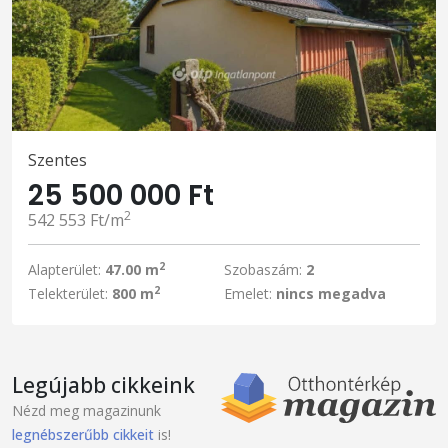
Szentes
25 500 000 Ft
2
542 553 Ft/m
2
Alapterület:
47.00 m
Szobaszám:
2
2
Telekterület:
800 m
Emelet:
nincs megadva
Legújabb cikkeink
Nézd meg magazinunk
legnébszerűbb cikkeit
is!