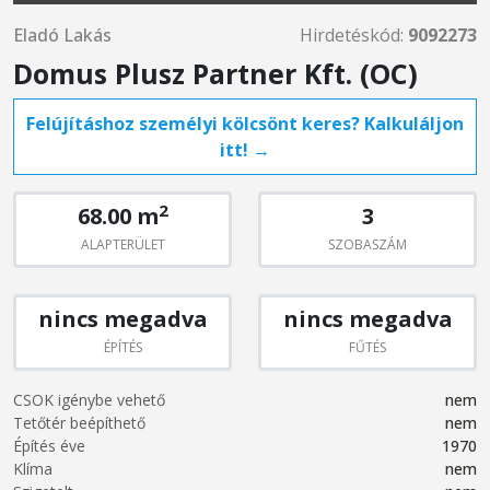
Eladó Lakás
Hirdetéskód:
9092273
Domus Plusz Partner Kft. (OC)
Felújításhoz személyi kölcsönt keres? Kalkuláljon
itt! →
2
68.00 m
3
ALAPTERÜLET
SZOBASZÁM
nincs megadva
nincs megadva
ÉPÍTÉS
FŰTÉS
CSOK igénybe vehető
nem
Tetőtér beépíthető
nem
Építés éve
1970
Klíma
nem