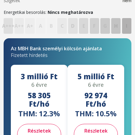
Szigetelt
nem
Energetikai besorolás:
Nincs meghatározva
A+++
A++
A+
A
B
C
D
E
F
G
H
I
Az MBH Bank személyi kölcsön ajánlata
Fizetett hirdetés
3 millió Ft
5 millió Ft
6 évre
6 évre
58 305
92 974
Ft/hó
Ft/hó
THM: 12.3%
THM: 10.5%
Részletek
Részletek