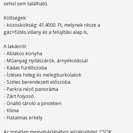
sehol sem található.
Költségek:
- közösköltség: 41.4000. Ft, melynek része a
gáz+fűtés,villany és a felújítási alap is,
A lakásról:
- Ablakos konyha
- Műanyag nyílászárók, árnyékolással
- Kádas fürdőszoba
- Ízléses hideg és melegburkolatok
- Széles berendezett előszoba
- Parkra néző panoráma
- Zárt folyosó
- Önálló tároló a pincében
- Klima
- Hatalmas erkély
Az ingatlan megvásárlásához jelzáloghitel, CSOK,