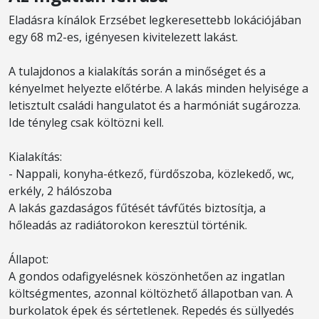
Eladásra kínálok Erzsébet legkeresettebb lokációjában
egy 68 m2-es, igényesen kivitelezett lakást.
A tulajdonos a kialakítás során a minőséget és a
kényelmet helyezte előtérbe. A lakás minden helyisége a
letisztult családi hangulatot és a harmóniát sugározza.
Ide tényleg csak költözni kell.
Kialakítás:
- Nappali, konyha-étkező, fürdőszoba, közlekedő, wc,
erkély, 2 hálószoba
A lakás gazdaságos fűtését távfűtés biztosítja, a
hőleadás az radiátorokon keresztül történik.
Állapot:
A gondos odafigyelésnek köszönhetően az ingatlan
költségmentes, azonnal költözhető állapotban van. A
burkolatok épek és sértetlenek. Repedés és süllyedés