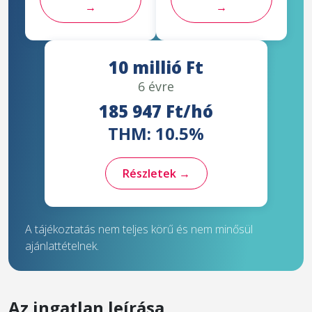
→
→
10 millió Ft
6 évre
185 947 Ft/hó
THM: 10.5%
Részletek →
A tájékoztatás nem teljes körű és nem minősül
ajánlattételnek.
Az ingatlan leírása