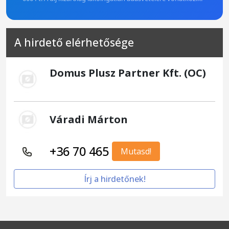
A hirdető elérhetősége
Domus Plusz Partner Kft. (OC)
Váradi Márton
+36 70 465
Mutasd!
Írj a hirdetőnek!