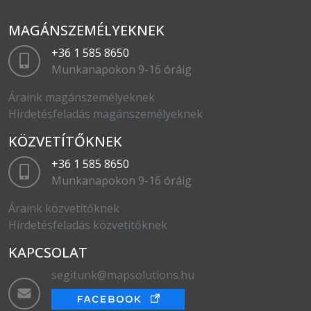
MAGÁNSZEMÉLYEKNEK
+36 1 585 8650
Munkanapokon 9-16 óráig
Áraink magánszemélyeknek
Hirdetésfeladás magánszemélyeknek
KÖZVETÍTŐKNEK
+36 1 585 8650
Munkanapokon 9-16 óráig
Áraink közvetítőknek
Hirdetésfeladás közvetítőknek
KAPCSOLAT
segitunk@mapsolutions.hu