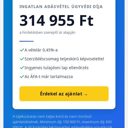
INGATLAN ADÁSVÉTEL ÜGYVÉDI DÍJA
314 955 Ft
a hirdetésben szereplő ár alapján
A vételár 0,45%-a
Szerződéscsomag teljeskörű képviselettel
Ingyenes tulajdoni lap ellenőrzés
Az ÁFA-t már tartalmazza
Érdekel az ajánlat →
A tájékoztatás nem teljes körű és nem minősül
ajánlattételnek. Minimum díj: 150 000 Ft, maximum díj: 600
000 Ft. A díj kizárólag lakóingatlan adásvételére vonatkozik.