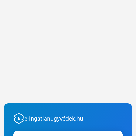
e-ingatlanügyvédek.hu