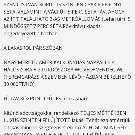
SZENT ISTVÁN KÖRÚT IS SZINTÉN CSAK 6 PERCNYI
SÉTA. VALAMINT A VÁCI ÚT 5 PERC SÉTATÁV, AHOGY
AZ ITT TALÁLHATÓ 3-AS METRÓÁLLOMÁS (Lehel tér) IS
MINDÖSSZE 7 PERC SÉTA!Rövidtávú kiadás
engedélyezett a házban.
A LAKÁSRÓL PÁR SZÓBAN:
NAGY MERETÛ AMERIKAI KONYHÁS NAPPALI + 4
HÁLÓSZOBA + 2 FÜRDŐSZOBA WC VEL+ VENDÉG WC
(TEREMGARÁZS A SZEMBEN LÈVÔ HÀZBAN BÈRELHETÔ
30 000FT/HÒ)
FÔTÀV KÕZPONTI FÛTÈS a lakàsban!
Kitűnő adottságokkal rendelkező TELJES MÉRTÉKBEN
LUXUS SZINTEN FELÚJÍTOTT lakás! Tehát ezalatt értjük
a lakás minden szegmensét érintő ÁTFOGÓ, MINŐSÉGI
ANYAGOKKAL KIVITELEZETT LUXUS FELÚJÍTÁSát.