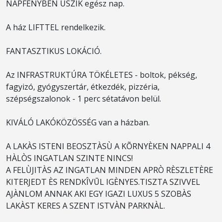
NAPFÉNYBEN ÚSZIK egész nap.
A ház LIFTTEL rendelkezik.
FANTASZTIKUS LOKÁCIÓ.
Az INFRASTRUKTÚRA TÖKÉLETES - boltok, pékség,
fagyizó, gyógyszertár, étkezdék, pizzéria,
szépségszalonok - 1 perc sétatávon belül.
KIVÁLÓ LAKÓKÖZÖSSÉG van a házban.
A LAKÀS ISTENI BEOSZTÀSÙ A KÕRNYÈKEN NAPPALI 4
HÀLÒS INGATLAN SZINTE NINCS!
A FELÙJITÀS AZ INGATLAN MINDEN APRÒ RÈSZLETÈRE
KITERJEDT ÈS RENDKÎVŪL IGÈNYES.TISZTA SZIVVEL
AJÀNLOM ANNAK AKI EGY IGAZI LUXUS 5 SZOBÀS
LAKÀST KERES A SZENT ISTVÀN PARKNÀL.