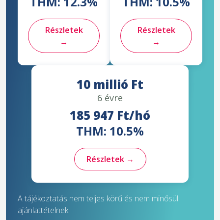
THM: 12.3%
THM: 10.5%
Részletek
Részletek
→
→
10 millió Ft
6 évre
185 947 Ft/hó
THM: 10.5%
Részletek →
A tájékoztatás nem teljes körű és nem minősül
ajánlattételnek.