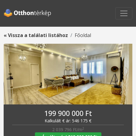
« Vissza a találati listához
Főoldal
199 900 000 Ft
Kalkulált € ár: 546 175 €
2
2 039 796 Ft/m