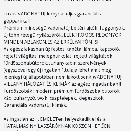
Luxus VADONATUJ konyha teljes garanciàlis
gépparkkal!
Prémium minőségű vadonatúj beltéri ajtók, függönyök,
új több rétegű nyílászárók,.ELEKTROMOS REDÖNYÖK
MINDEN ABLAKON,ÈS AZ ERKÊLYAJTÓN IS!
Az egész lakásban új: festés, tapéta, lámpa, kapcsoló,
rejtett világítás, melegburkolat, rejtett világítások
fûrdõszobabùtorok,zuhanykabin,szerelvènyek
(egyszòval egy ùj ingatlan 1.tulaja lehet amit meg
jelenlegi ùj àllapotàban nem lakott senki)VADONATUJ
VILLANY HÀLÓZAT ÈS KLIMÀK az egèsz ingatlanban !!
Fürdőszobák : modern prémium fürdőszoba bútorok,
kád, zuhanyzó, wc-k, csaptelepek, kiegészítők,
Garanciàlis vadonatùj klimàk.
Az ingatlan az 1. EMELETen helyezkedik el és a
HATALMAS NYÍLÁSZÁRÓKNAK KÖSZÖNHETŐEN