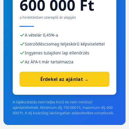
600 000 Ft
a hirdetésben szereplő ár alapján
A vételár 0,45%-a
Szerződéscsomag teljeskörű képviselettel
Ingyenes tulajdoni lap ellenőrzés
Az ÁFA-t már tartalmazza
Érdekel az ajánlat →
A tájékoztatás nem teljes körű és nem minősül
ajánlattételnek. Minimum díj: 150 000 Ft, maximum díj: 600
000 Ft. A díj kizárólag lakóingatlan adásvételére vonatkozik.