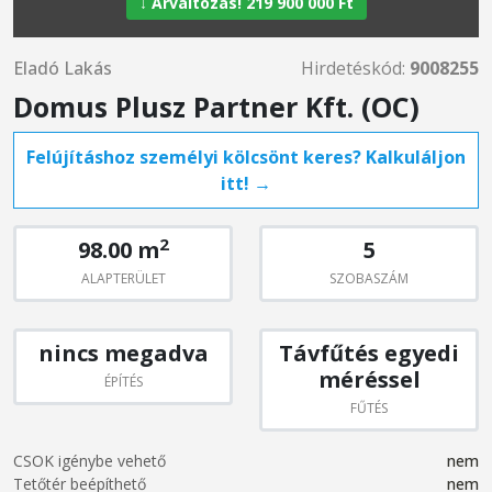
↓ Árváltozás! 219 900 000 Ft
Eladó Lakás
Hirdetéskód:
9008255
Domus Plusz Partner Kft. (OC)
Felújításhoz személyi kölcsönt keres? Kalkuláljon
itt! →
2
98.00 m
5
ALAPTERÜLET
SZOBASZÁM
nincs megadva
Távfűtés egyedi
méréssel
ÉPÍTÉS
FŰTÉS
CSOK igénybe vehető
nem
Tetőtér beépíthető
nem