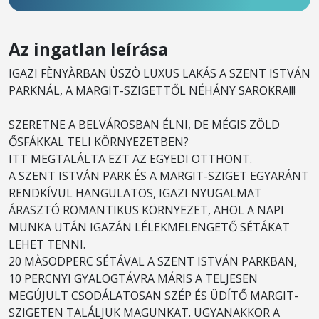
Az ingatlan leírása
IGAZI FÈNYÀRBAN ÙSZÒ LUXUS LAKÁS A SZENT ISTVÁN
PARKNÁL, A MARGIT-SZIGETTŐL NÉHÁNY SAROKRA!!!
SZERETNE A BELVÁROSBAN ÉLNI, DE MÉGIS ZÖLD
ŐSFÁKKAL TELI KÖRNYEZETBEN?
ITT MEGTALÁLTA EZT AZ EGYEDI OTTHONT.
A SZENT ISTVÁN PARK ÉS A MARGIT-SZIGET EGYARÁNT
RENDKÍVÜL HANGULATOS, IGAZI NYUGALMAT
ÁRASZTÓ ROMANTIKUS KÖRNYEZET, AHOL A NAPI
MUNKA UTÁN IGAZÁN LÉLEKMELENGETŐ SÉTÁKAT
LEHET TENNI.
20 MÀSODPERC SÉTÁVAL A SZENT ISTVÁN PARKBAN,
10 PERCNYI GYALOGTÁVRA MÁRIS A TELJESEN
MEGÚJULT CSODÁLATOSAN SZÉP ÉS ÜDÍTŐ MARGIT-
SZIGETEN TALÁLJUK MAGUNKAT. UGYANAKKOR A