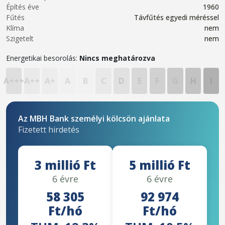
Építés éve
1960
Fűtés
Távfűtés egyedi méréssel
Klíma
nem
Szigetelt
nem
Energetikai besorolás:
Nincs meghatározva
A+++
A++
A+
A
B
C
D
E
F
G
H
I
Az MBH Bank személyi kölcsön ajánlata
Fizetett hirdetés
3 millió Ft
5 millió Ft
6 évre
6 évre
58 305
92 974
Ft/hó
Ft/hó