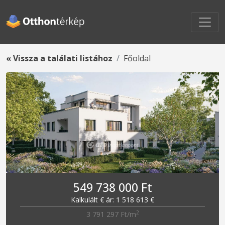
« Vissza a találati listához
Főoldal
549 738 000 Ft
Kalkulált € ár: 1 518 613 €
2
3 791 297 Ft/m