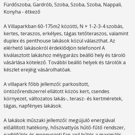
Fürdőszoba, Gardrób, Szoba, Szoba, Szoba, Nappali,
Konyha - étkező
A Villaparkban 60-175m2 közötti, N + 1-2-3-4 szobás,
kertes, teraszos, erkélyes, tágas tetőteraszos, valamint
duplex és penthouse lakások közül választhat. Az
elérhető lakásokról érdeklődjön telefonon! A
kiválasztott lakáshoz mélygarázs beálló hely és tároló
vásárlása kötelező. További beálló helyek és tárolók a
készlet erejéig vásárolhatóak.
A villapark főbb jellemzői: parkosított,
öntözőrendszerrel ellátott közös kert, csendes
környezet, változatos lakás-, terasz- és kertméretek,
tágas, napfényes lakások.
A lakások műszaki jellemzői: megújuló energiával
előállított hatékony, hőszivattyús hűtő-fűtő rendszer,
padlófűtés és mennyezeti fan-coil hűtés a maximális