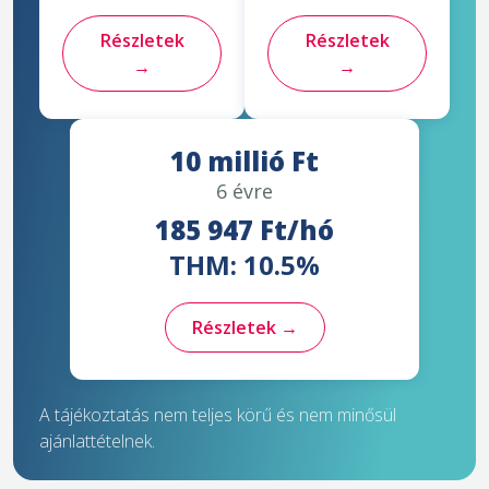
Részletek
Részletek
→
→
10 millió Ft
6 évre
185 947 Ft/hó
THM: 10.5%
Részletek →
A tájékoztatás nem teljes körű és nem minősül
ajánlattételnek.