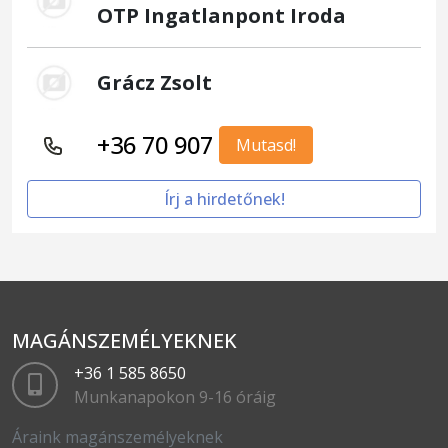
OTP Ingatlanpont Iroda
Grácz Zsolt
+36 70 907
Mutasd!
Írj a hirdetőnek!
MAGÁNSZEMÉLYEKNEK
+36 1 585 8650
Munkanapokon 9-16 óráig
Áraink magánszemélyeknek