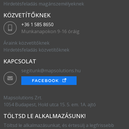
Hirdetésfeladás magánszemélyeknek
KÖZVETÍTŐKNEK
+36 1 585 8650
Munkanapokon 9-16 óráig
Áraink közvetítőknek
Hirdetésfeladás közvetítőknek
KAPCSOLAT
segitunk@mapsolutions.hu
Mapsolutions Zrt.
1054 Budapest, Hold utca 15. 5. em. 1A. ajtó
TÖLTSD LE ALKALMAZÁSUNK!
Töltsd le alkalmazásunkat, és értesülj a legfrissebb