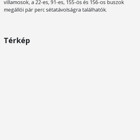
villamosok, a 22-es, 91-es, 155-ös és 156-os buszok
megállói pár perc sétatávolságra találhatók.
Térkép