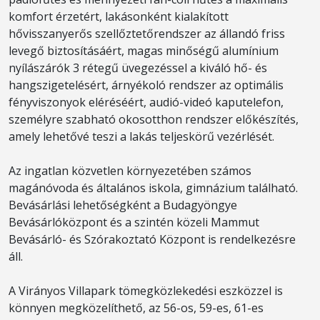
komfort érzetért, lakásonként kialakított
hővisszanyerős szellőztetőrendszer az állandó friss
levegő biztosításáért, magas minőségű alumínium
nyílászárók 3 rétegű üvegezéssel a kiváló hő- és
hangszigetelésért, árnyékoló rendszer az optimális
fényviszonyok eléréséért, audió-videó kaputelefon,
személyre szabható okosotthon rendszer előkészítés,
amely lehetővé teszi a lakás teljeskörű vezérlését.
Az ingatlan közvetlen környezetében számos
magánóvoda és általános iskola, gimnázium található.
Bevásárlási lehetőségként a Budagyöngye
Bevásárlóközpont és a szintén közeli Mammut
Bevásárló- és Szórakoztató Központ is rendelkezésre
áll.
A Virányos Villapark tömegközlekedési eszközzel is
könnyen megközelíthető, az 56-os, 59-es, 61-es