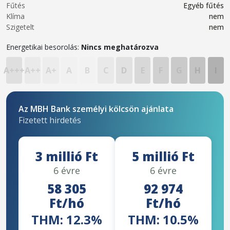
Fűtés
Egyéb fűtés
Klíma
nem
Szigetelt
nem
Energetikai besorolás:
Nincs meghatározva
A+++
A++
A+
A
B
C
D
E
F
G
H
I
Az MBH Bank személyi kölcsön ajánlata
Fizetett hirdetés
3 millió Ft
5 millió Ft
6 évre
6 évre
58 305
92 974
Ft/hó
Ft/hó
THM: 12.3%
THM: 10.5%