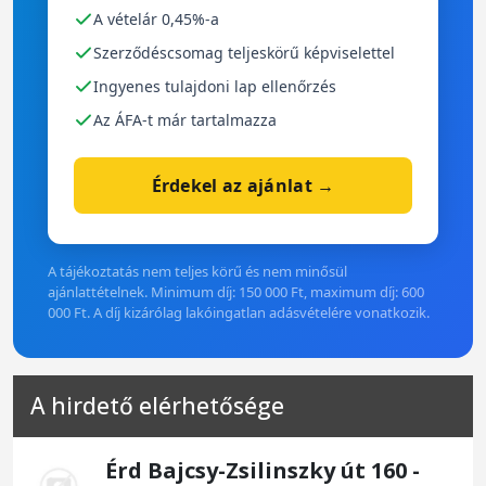
A vételár 0,45%-a
Szerződéscsomag teljeskörű képviselettel
Ingyenes tulajdoni lap ellenőrzés
Az ÁFA-t már tartalmazza
Érdekel az ajánlat →
A tájékoztatás nem teljes körű és nem minősül
ajánlattételnek. Minimum díj: 150 000 Ft, maximum díj: 600
000 Ft. A díj kizárólag lakóingatlan adásvételére vonatkozik.
A hirdető elérhetősége
Érd Bajcsy-Zsilinszky út 160 -