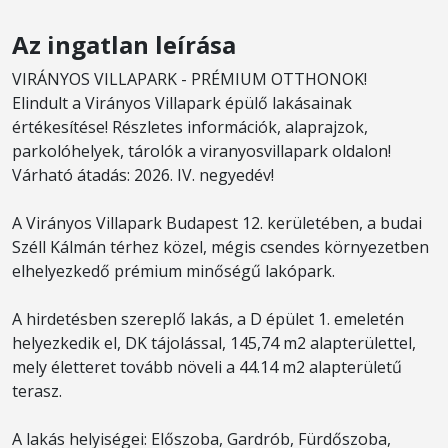
Az ingatlan leírása
VIRÁNYOS VILLAPARK - PRÉMIUM OTTHONOK!
Elindult a Virányos Villapark épülő lakásainak
értékesítése! Részletes információk, alaprajzok,
parkolóhelyek, tárolók a viranyosvillapark oldalon!
Várható átadás: 2026. IV. negyedév!
A Virányos Villapark Budapest 12. kerületében, a budai
Széll Kálmán térhez közel, mégis csendes környezetben
elhelyezkedő prémium minőségű lakópark.
A hirdetésben szereplő lakás, a D épület 1. emeletén
helyezkedik el, DK tájolással, 145,74 m2 alapterülettel,
mely életteret tovább növeli a 44.14 m2 alapterületű
terasz.
A lakás helyiségei: Előszoba, Gardrób, Fürdőszoba,