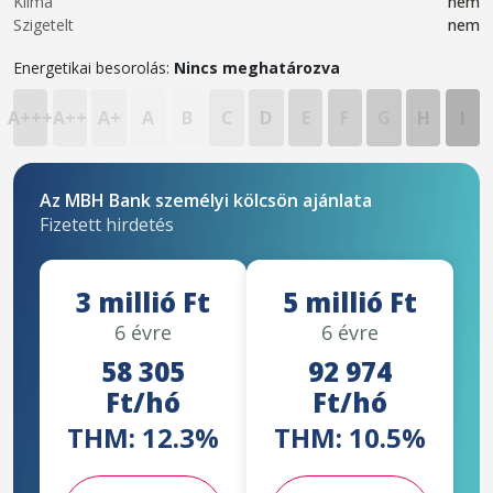
Klíma
nem
Szigetelt
nem
Energetikai besorolás:
Nincs meghatározva
A+++
A++
A+
A
B
C
D
E
F
G
H
I
Az MBH Bank személyi kölcsön ajánlata
Fizetett hirdetés
3 millió Ft
5 millió Ft
6 évre
6 évre
58 305
92 974
Ft/hó
Ft/hó
THM: 12.3%
THM: 10.5%