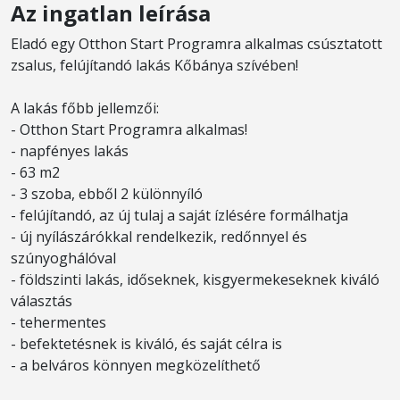
Az ingatlan leírása
Eladó egy Otthon Start Programra alkalmas csúsztatott
zsalus, felújítandó lakás Kőbánya szívében!
A lakás főbb jellemzői:
- Otthon Start Programra alkalmas!
- napfényes lakás
- 63 m2
- 3 szoba, ebből 2 különnyíló
- felújítandó, az új tulaj a saját ízlésére formálhatja
- új nyílászárókkal rendelkezik, redőnnyel és
szúnyoghálóval
- földszinti lakás, időseknek, kisgyermekeseknek kiváló
választás
- tehermentes
- befektetésnek is kiváló, és saját célra is
- a belváros könnyen megközelíthető