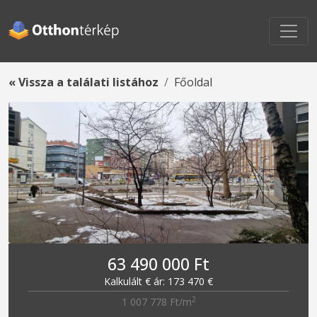
« Vissza a találati listához
Főoldal
63 490 000 Ft
Kalkulált € ár: 173 470 €
2
1 007 778 Ft/m