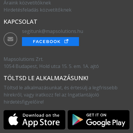
Áraink közvetítőknek
Hirdetésfeladás közvetítőknek
KAPCSOLAT
segitunk@mapsolutions.hu
Mapsolutions Zrt.
1054 Budapest, Hold utca 15. 5. em. 1A. ajtó
TÖLTSD LE ALKALMAZÁSUNK!
Töltsd le alkalmazásunkat, és értesülj a legfrissebb
hírekről, vagy iratkozz fel az Ingatlantájoló
hirdetésfigyelőire!