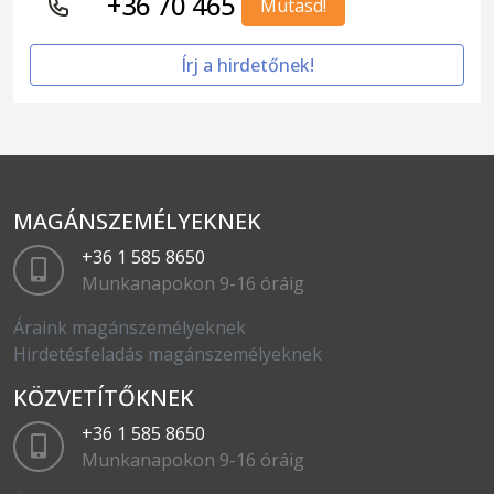
+36 70 465
Mutasd!
Írj a hirdetőnek!
MAGÁNSZEMÉLYEKNEK
+36 1 585 8650
Munkanapokon 9-16 óráig
Áraink magánszemélyeknek
Hirdetésfeladás magánszemélyeknek
KÖZVETÍTŐKNEK
+36 1 585 8650
Munkanapokon 9-16 óráig