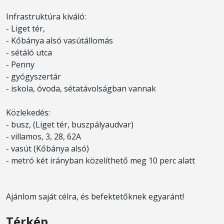
Infrastruktúra kiváló:
- Liget tér,
- Kőbánya alsó vasútállomás
- sétáló utca
- Penny
- gyógyszertár
- iskola, óvoda, sétatávolságban vannak
Közlekedés:
- busz, (Liget tér, buszpályaudvar)
- villamos, 3, 28, 62A
- vasút (Kőbánya alsó)
- metró két irányban közelíthető meg 10 perc alatt
Ajánlom saját célra, és befektetőknek egyaránt!
Térkép