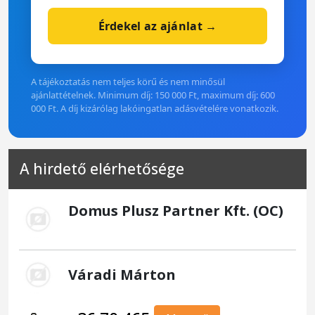
Érdekel az ajánlat →
A tájékoztatás nem teljes körű és nem minősül
ajánlattételnek. Minimum díj: 150 000 Ft, maximum díj: 600
000 Ft. A díj kizárólag lakóingatlan adásvételére vonatkozik.
A hirdető elérhetősége
Domus Plusz Partner Kft. (OC)
Váradi Márton