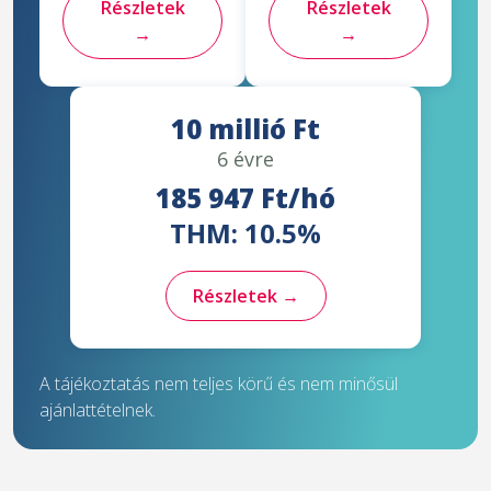
Részletek
Részletek
→
→
10 millió Ft
6 évre
185 947 Ft/hó
THM: 10.5%
Részletek →
A tájékoztatás nem teljes körű és nem minősül
ajánlattételnek.