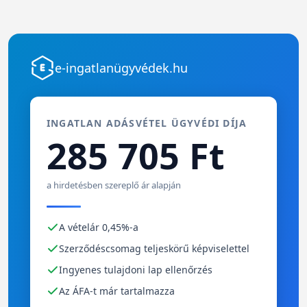
e-ingatlanügyvédek.hu
INGATLAN ADÁSVÉTEL ÜGYVÉDI DÍJA
285 705 Ft
a hirdetésben szereplő ár alapján
A vételár 0,45%-a
Szerződéscsomag teljeskörű képviselettel
Ingyenes tulajdoni lap ellenőrzés
Az ÁFA-t már tartalmazza