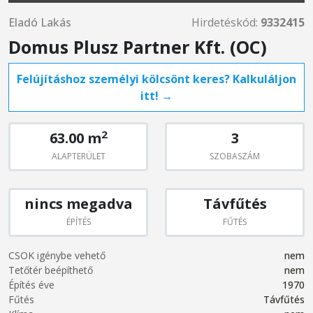
Eladó Lakás
Hirdetéskód:
9332415
Domus Plusz Partner Kft. (OC)
Felújításhoz személyi kölcsönt keres? Kalkuláljon
itt! →
2
63.00 m
3
ALAPTERÜLET
SZOBASZÁM
nincs megadva
Távfűtés
ÉPÍTÉS
FŰTÉS
CSOK igénybe vehető
nem
Tetőtér beépíthető
nem
Építés éve
1970
Fűtés
Távfűtés