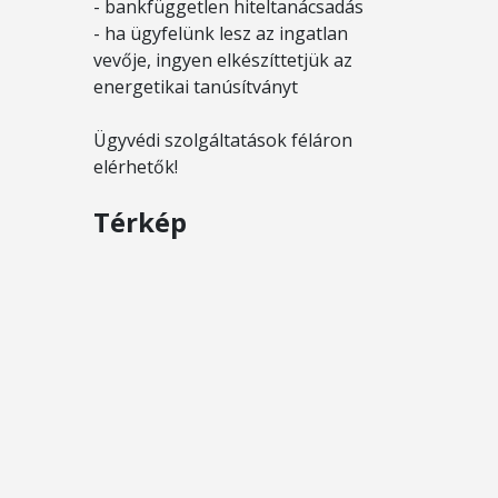
- bankfüggetlen hiteltanácsadás
- ha ügyfelünk lesz az ingatlan
vevője, ingyen elkészíttetjük az
energetikai tanúsítványt
Ügyvédi szolgáltatások féláron
elérhetők!
Térkép