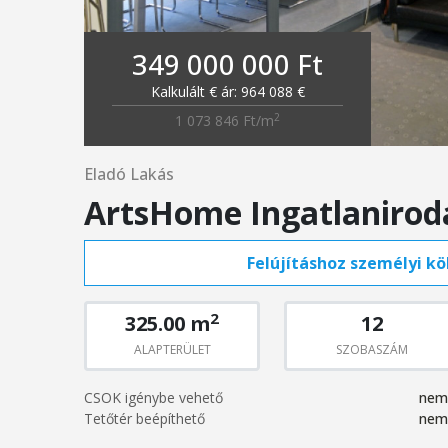
349 000 000 Ft
Kalkulált € ár: 964 088 €
2
1 073 846 Ft/m
Eladó Lakás
ArtsHome Ingatlanirod
Felújításhoz személyi köl
2
325.00 m
12
ALAPTERÜLET
SZOBASZÁM
CSOK igénybe vehető
nem
Tetőtér beépíthető
nem