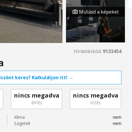
Mutasd a képeket
Hirdetéskód:
9133454
a
csönt keres? Kalkuláljon itt! →
nincs megadva
nincs megadva
ÉPÍTÉS
FŰTÉS
Klíma
nem
Szigetelt
nem