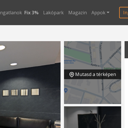
ingatlanok
Fix 3%
Lakópark
Magazin
Appok
In
Mutasd a térképen