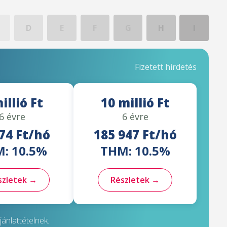
D
E
F
G
H
I
Fizetett hirdetés
illió Ft
10 millió Ft
6 évre
6 évre
74 Ft/hó
185 947 Ft/hó
: 10.5%
THM: 10.5%
szletek →
Részletek →
ánlattételnek.