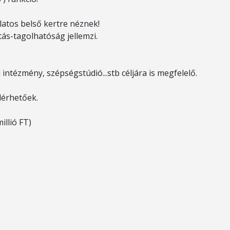
ulatos belső kertre néznek!
ztás-tagolhatóság jellemzi.
 intézmény, szépségstúdió...stb céljára is megfelelő.
lérhetőek.
illió FT)