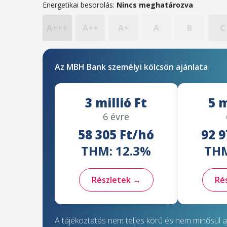
Energetikai besorolás:
Nincs meghatározva
A+++
A++
A+
A
B
C
Az MBH Bank személyi kölcsön ajánlata
3 millió Ft
5 m
6 évre
58 305 Ft/hó
92 9
THM: 12.3%
THM
Részletek →
Ré
A tájékoztatás nem teljes körű és nem minősül aj