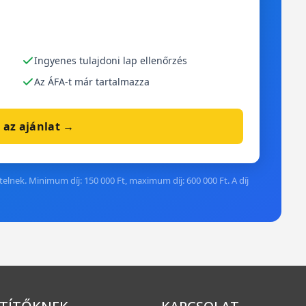
Ingyenes tulajdoni lap ellenőrzés
Az ÁFA-t már tartalmazza
 az ajánlat →
elnek. Minimum díj: 150 000 Ft, maximum díj: 600 000 Ft. A díj