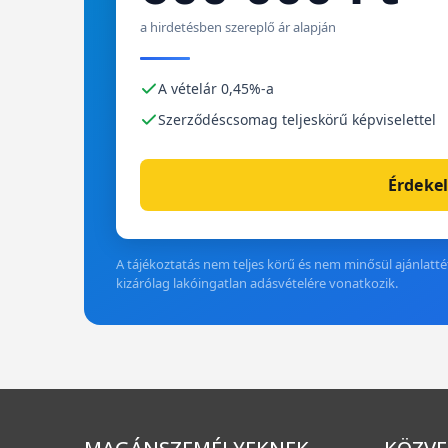
a hirdetésben szereplő ár alapján
A vételár 0,45%-a
Szerződéscsomag teljeskörű képviselettel
Érdekel
A tájékoztatás nem teljes körű és nem minősül ajánlattét
kizárólag lakóingatlan adásvételére vonatkozik.