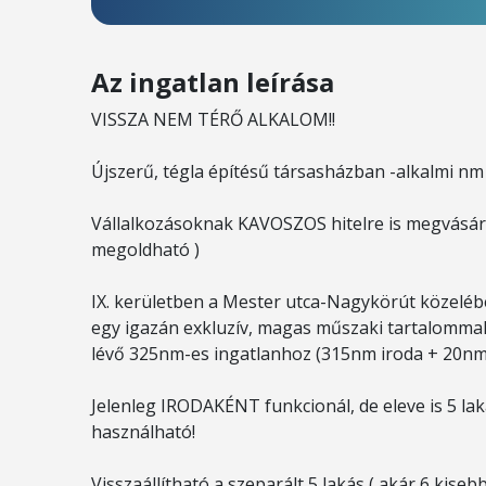
Az ingatlan leírása
VISSZA NEM TÉRŐ ALKALOM!!
Újszerű, tégla építésű társasházban -alkalmi nm 
Vállalkozásoknak KAVOSZOS hitelre is megvásár
megoldható )
IX. kerületben a Mester utca-Nagykörút közeléb
egy igazán exkluzív, magas műszaki tartalommal 
lévő 325nm-es ingatlanhoz (315nm iroda + 20nm 
Jelenleg IRODAKÉNT funkcionál, de eleve is 5 lak
használható!
Visszaállítható a szeparált 5 lakás ( akár 6 kisebb