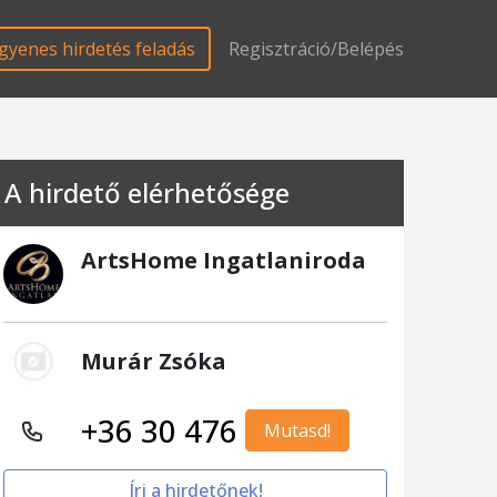
gyenes hirdetés feladás
Regisztráció/Belépés
A hirdető elérhetősége
ArtsHome Ingatlaniroda
Murár Zsóka
+36 30 476
Mutasd!
Írj a hirdetőnek!