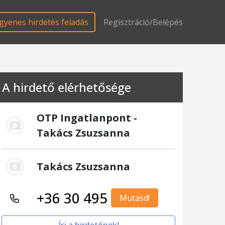
gyenes hirdetés feladás
Regisztráció/Belépés
A hirdető elérhetősége
OTP Ingatlanpont -
Takács Zsuzsanna
Takács Zsuzsanna
+36 30 495
Mutasd!