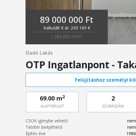
89 000 000 Ft
Kalkulált € ár: 243 169 €
2
1 289 855 Ft/m
Eladó Lakás
OTP Ingatlanpont - Ta
Felújításhoz személyi köl
2
69.00 m
2
ALAPTERÜLET
SZOBASZÁM
CSOK igénybe vehető
nem
Tetőtér beépíthető
nem
Építés éve
1986