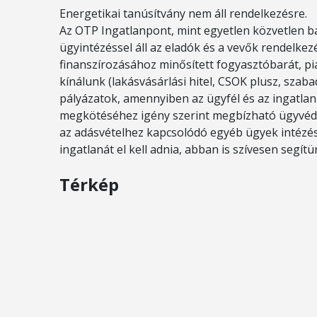
Energetikai tanúsítvány nem áll rendelkezésre.
Az OTP Ingatlanpont, mint egyetlen közvetlen ba
ügyintézéssel áll az eladók és a vevők rendelkez
finanszírozásához minősített fogyasztóbarát, pi
kínálunk (lakásvásárlási hitel, CSOK plusz, szabad
pályázatok, amennyiben az ügyfél és az ingatlan 
megkötéséhez igény szerint megbízható ügyvédi
az adásvételhez kapcsolódó egyéb ügyek intézés
ingatlanát el kell adnia, abban is szívesen segítü
Térkép