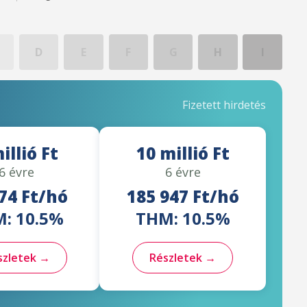
D
E
F
G
H
I
Fizetett hirdetés
illió Ft
10 millió Ft
6 évre
6 évre
74 Ft/hó
185 947 Ft/hó
: 10.5%
THM: 10.5%
szletek →
Részletek →