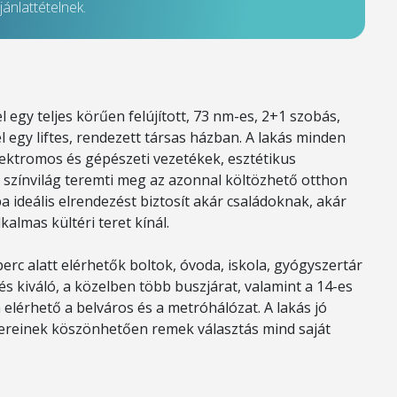
ánlattételnek.
egy teljes körűen felújított, 73 nm-es, 2+1 szobás,
l egy liftes, rendezett társas házban. A lakás minden
elektromos és gépészeti vezetékek, esztétikus
us színvilág teremti meg az azonnal költözhető otthon
ba ideális elrendezést biztosít akár családoknak, akár
almas kültéri teret kínál.
rc alatt elérhetők boltok, óvoda, iskola, gyógyszertár
s kiváló, a közelben több buszjárat, valamint a 14-es
elérhető a belváros és a metróhálózat. A lakás jó
 tereinek köszönhetően remek választás mind saját