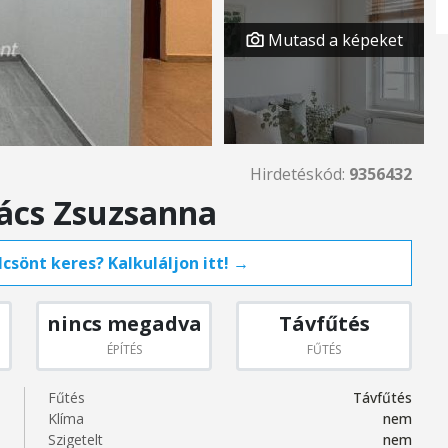
Mutasd a képeket
Hirdetéskód:
9356432
kács Zsuzsanna
csönt keres? Kalkuláljon itt! →
nincs megadva
Távfűtés
ÉPÍTÉS
FŰTÉS
Fűtés
Távfűtés
Klíma
nem
Szigetelt
nem