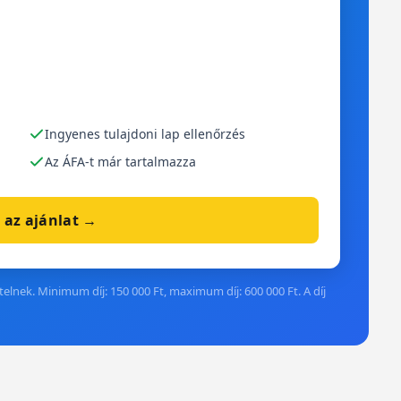
Ingyenes tulajdoni lap ellenőrzés
Az ÁFA-t már tartalmazza
 az ajánlat →
elnek. Minimum díj: 150 000 Ft, maximum díj: 600 000 Ft. A díj