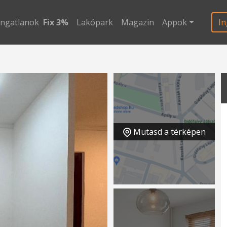
ingatlanok
Fix 3%
Lakópark
Magazin
Appok
In
Mutasd a térképen