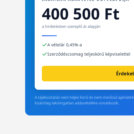
400 500 Ft
a hirdetésben szereplő ár alapján
A vételár 0,45%-a
Szerződéscsomag teljeskörű képviselettel
Érdekel
A tájékoztatás nem teljes körű és nem minősül ajánlattét
kizárólag lakóingatlan adásvételére vonatkozik.