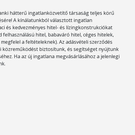
nki hátterű ingatlanközvetítő társaság teljes körű
ésére! A kínálatunkból választott ingatlan
aci és kedvezményes hitel- és lízingkonstrukciókat
 felhasználású hitel, babaváró hitel, céges hitelek,
megfelel a feltételeknek). Az adásvételi szerződés
 közreműködést biztosítunk, és segítséget nyújtunk
éhez. Ha az új ingatlana megvásárlásához a jelenlegi
nk.