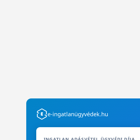
e-ingatlanügyvédek.hu
INGATLAN ADÁSVÉTEL ÜGYVÉDI DÍJA