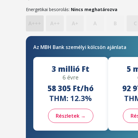
Energetikai besorolás:
Nincs meghatározva
A+++
A++
A+
A
B
C
Az MBH Bank személyi kölcsön ajánlata
3 millió Ft
5 m
6 évre
58 305 Ft/hó
92 9
THM: 12.3%
THM
Részletek →
Ré