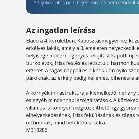
A tájékoztatás nem teljes körű és nem minősül aj
Az ingatlan leírása
Eladó a 4. kerületben, Káposztásmegyerhez közel 
erkélyes lakás, amely a 3. emeleten helyezkedik e
helyisége modern, igényes felújítást kapott: új 
burkolatok, friss festés és letisztult, harmonik
érzetét. A tágas nappali és a két külön nyíló szo
pároknak, az erkély pedig kellemes, pihenésre alk
A környék infrastruktúrája kiemelkedő: néhány pe
és egyéb mindennapi szolgáltatások. A közlekedé
villamos is könnyen megközelíthető, így gyorsan 
elhelyezkedésének, friss felújításának és tágas
otthonnak, mind befektetési célra.
M318286