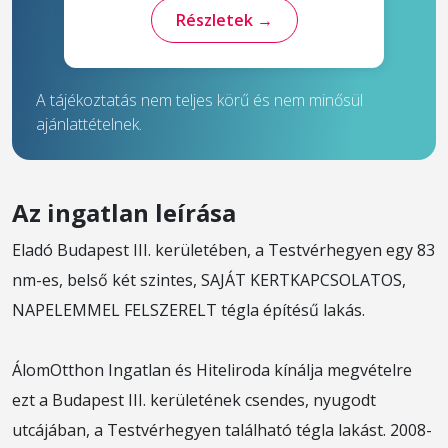
Részletek →
A tájékoztatás nem teljes körű és nem minősül
ajánlattételnek.
Az ingatlan leírása
Eladó Budapest III. kerületében, a Testvérhegyen egy 83
nm-es, belső két szintes, SAJÁT KERTKAPCSOLATOS,
NAPELEMMEL FELSZERELT tégla építésű lakás.
ÁlomOtthon Ingatlan és Hiteliroda kínálja megvételre
ezt a Budapest III. kerületének csendes, nyugodt
utcájában, a Testvérhegyen található tégla lakást. 2008-