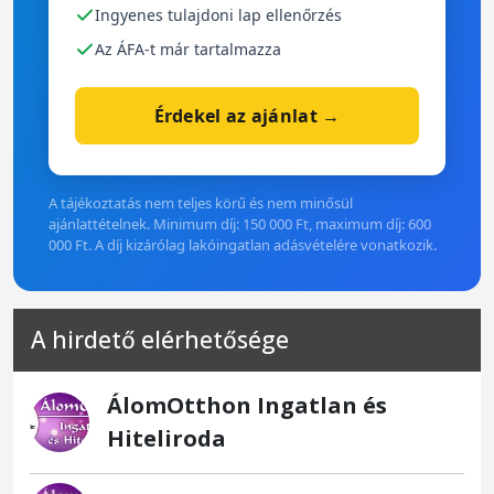
Ingyenes tulajdoni lap ellenőrzés
Az ÁFA-t már tartalmazza
Érdekel az ajánlat →
A tájékoztatás nem teljes körű és nem minősül
ajánlattételnek. Minimum díj: 150 000 Ft, maximum díj: 600
000 Ft. A díj kizárólag lakóingatlan adásvételére vonatkozik.
A hirdető elérhetősége
ÁlomOtthon Ingatlan és
Hiteliroda