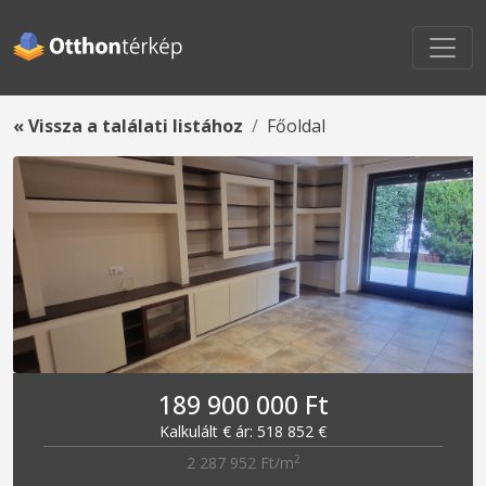
« Vissza a találati listához
Főoldal
189 900 000 Ft
Kalkulált € ár: 518 852 €
2
2 287 952 Ft/m