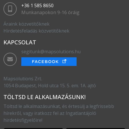
+36 1 585 8650
Munkanapokon 9-16 óráig
Áraink közvetítőknek
Hirdetésfeladás közvetítőknek
KAPCSOLAT
segitunk@mapsolutions.hu
Mapsolutions Zrt.
1054 Budapest, Hold utca 15. 5. em. 1A. ajtó
TÖLTSD LE ALKALMAZÁSUNK!
Töltsd le alkalmazásunkat, és értesülj a legfrissebb
hírekről, vagy iratkozz fel az Ingatlantájoló
hirdetésfigyelőire!