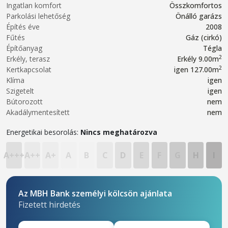
Ingatlan komfort
Összkomfortos
Parkolási lehetőség
Önálló garázs
Építés éve
2008
Fűtés
Gáz (cirkó)
Építőanyag
Tégla
2
Erkély, terasz
Erkély 9.00m
2
Kertkapcsolat
igen 127.00m
Klíma
igen
Szigetelt
igen
Bútorozott
nem
Akadálymentesített
nem
Energetikai besorolás:
Nincs meghatározva
A+++
A++
A+
A
B
C
D
E
F
G
H
I
Az MBH Bank személyi kölcsön ajánlata
Fizetett hirdetés