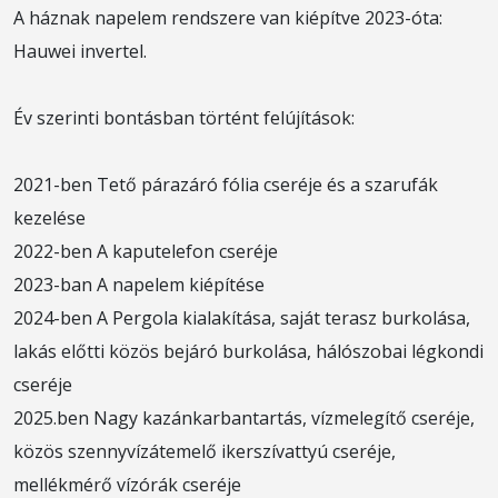
A háznak napelem rendszere van kiépítve 2023-óta:
Hauwei invertel.
Év szerinti bontásban történt felújítások:
2021-ben Tető párazáró fólia cseréje és a szarufák
kezelése
2022-ben A kaputelefon cseréje
2023-ban A napelem kiépítése
2024-ben A Pergola kialakítása, saját terasz burkolása,
lakás előtti közös bejáró burkolása, hálószobai légkondi
cseréje
2025.ben Nagy kazánkarbantartás, vízmelegítő cseréje,
közös szennyvízátemelő ikerszívattyú cseréje,
mellékmérő vízórák cseréje