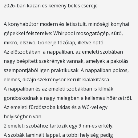
2026-ban kazán és kémény bélés cseréje
A konyhabútor modern és letisztult, minőségi konyhai
gépekkel felszerelve: Whirpool mosogatógép, sütő,
mikró, elszívó, Gonerje főzőlap, illetve hűtő.
Az előszobában, a nappaliban, az emeleti szobában
nagy beépített szekrények vannak, amelyek a pakolás
szempontjából igen praktikusak. A nappaliban polcos,
elemes, dizájn szekrénysor került kialakításra.
A nappaliban és az emeleti szobákban is klímák
gondoskodnak a nagy melegben a kellemes hőérzetről.
Az emeleti fürdőszoba kádas és a WC-vel egy
helyiségben van.
2 emeleti szobához tartozik egy 9 nm-es erkély.
A szobák laminált lappal, a többi helyiség pedig