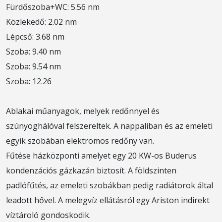
Fürdőszoba+WC: 5.56 nm
Közlekedő: 2.02 nm
Lépcső: 3.68 nm
Szoba: 9.40 nm
Szoba: 9.54 nm
Szoba: 12.26
Ablakai műanyagok, melyek redőnnyel és
szúnyoghálóval felszereltek. A nappaliban és az emeleti
egyik szobában elektromos redőny van.
Fűtése házközponti amelyet egy 20 KW-os Buderus
kondenzációs gázkazán biztosít. A földszinten
padlófűtés, az emeleti szobákban pedig radiátorok által
leadott hővel. A melegvíz ellátásról egy Ariston indirekt
víztároló gondoskodik.