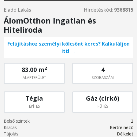
Eladó Lakás
Hirdetéskód:
9368815
ÁlomOtthon Ingatlan és
Hiteliroda
Felújításhoz személyi kölcsönt keres? Kalkuláljon
itt! →
2
83.00 m
4
ALAPTERÜLET
SZOBASZÁM
Tégla
Gáz (cirkó)
ÉPÍTÉS
FŰTÉS
Belső szintek
2
Kilátás
Kertre néző
Tájolás
Délkelet