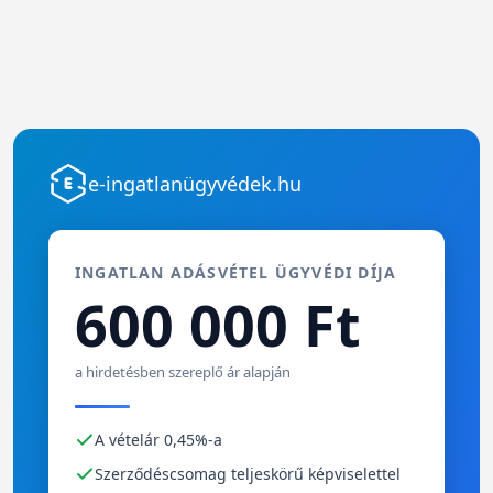
e-ingatlanügyvédek.hu
INGATLAN ADÁSVÉTEL ÜGYVÉDI DÍJA
600 000 Ft
a hirdetésben szereplő ár alapján
A vételár 0,45%-a
Szerződéscsomag teljeskörű képviselettel