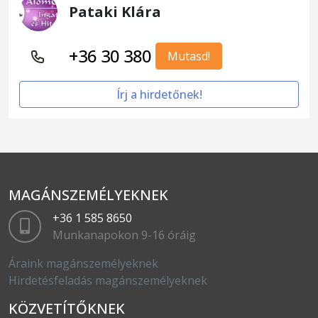
Pataki Klára
+36 30 380
Mutasd!
Írj a hirdetőnek!
MAGÁNSZEMÉLYEKNEK
+36 1 585 8650
Munkanapokon 9-16 óráig
Áraink magánszemélyeknek
Hirdetésfeladás magánszemélyeknek
KÖZVETÍTŐKNEK