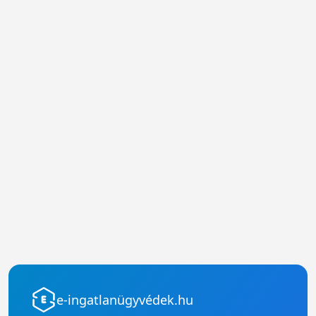
e-ingatlanügyvédek.hu