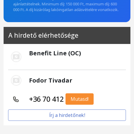
ajánlattételnek. Minimum díj: 150 000 Ft, maximum díj: 600
000 Ft. A díj kizárólag lakóingatlan adásvételére vonatkozik.
A hirdető elérhetősége
Benefit Line (OC)
Fodor Tivadar
+36 70 412
Mutasd!
Írj a hirdetőnek!