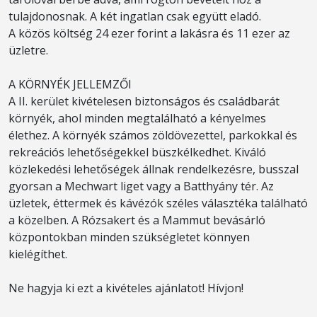
tulajdonosnak. A két ingatlan csak együtt eladó.
A közös költség 24 ezer forint a lakásra és 11 ezer az
üzletre.
A KÖRNYÉK JELLEMZŐI
A II. kerület kivételesen biztonságos és családbarát
környék, ahol minden megtalálható a kényelmes
élethez. A környék számos zöldövezettel, parkokkal és
rekreációs lehetőségekkel büszkélkedhet. Kiváló
közlekedési lehetőségek állnak rendelkezésre, busszal
gyorsan a Mechwart liget vagy a Batthyány tér. Az
üzletek, éttermek és kávézók széles választéka található
a közelben. A Rózsakert és a Mammut bevásárló
központokban minden szükségletet könnyen
kielégíthet.
Ne hagyja ki ezt a kivételes ajánlatot! Hívjon!