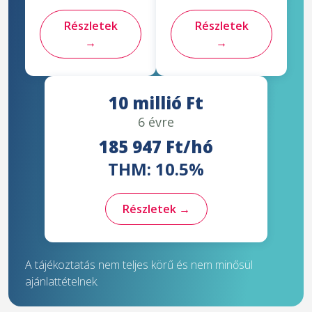
Részletek
Részletek
→
→
10 millió Ft
6 évre
185 947 Ft/hó
THM: 10.5%
Részletek →
A tájékoztatás nem teljes körű és nem minősül
ajánlattételnek.