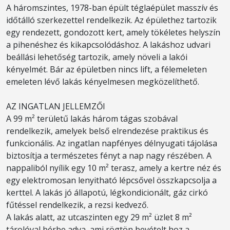
A háromszintes, 1978-ban épült téglaépület masszív és
időtálló szerkezettel rendelkezik. Az épülethez tartozik
egy rendezett, gondozott kert, amely tökéletes helyszín
a pihenéshez és kikapcsolódáshoz. A lakáshoz udvari
beállási lehetőség tartozik, amely növeli a lakói
kényelmét. Bár az épületben nincs lift, a félemeleten
emeleten lévő lakás kényelmesen megközelíthető.
AZ INGATLAN JELLEMZŐI
A 99 m² területű lakás három tágas szobával
rendelkezik, amelyek belső elrendezése praktikus és
funkcionális. Az ingatlan napfényes délnyugati tájolása
biztosítja a természetes fényt a nap nagy részében. A
nappaliból nyílik egy 10 m² terasz, amely a kertre néz és
egy elektromosan lenyitható lépcsővel összkapcsolja a
kerttel. A lakás jó állapotú, légkondicionált, gáz cirkó
fűtéssel rendelkezik, a rezsi kedvező.
A lakás alatt, az utcaszinten egy 29 m² üzlet 8 m²
tárolóval bérbe adva, ami rögtön bevételt hoz a