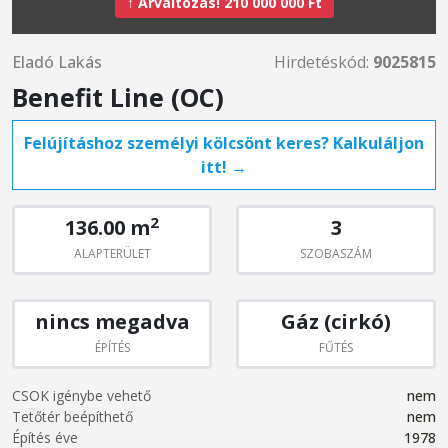
↑ Árváltozás! 210 000 000 Ft
Eladó Lakás
Hirdetéskód:
9025815
Benefit Line (OC)
Felújításhoz személyi kölcsönt keres? Kalkuláljon
itt! →
2
136.00 m
3
ALAPTERÜLET
SZOBASZÁM
nincs megadva
Gáz (cirkó)
ÉPÍTÉS
FŰTÉS
CSOK igénybe vehető
nem
Tetőtér beépíthető
nem
Építés éve
1978