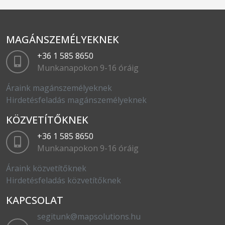
MAGÁNSZEMÉLYEKNEK
+36 1 585 8650
Munkanapokon 9-16 óráig
Áraink magánszemélyeknek
Hirdetésfeladás magánszemélyeknek
KÖZVETÍTŐKNEK
+36 1 585 8650
Munkanapokon 9-16 óráig
Áraink közvetítőknek
Hirdetésfeladás közvetítőknek
KAPCSOLAT
segitunk@mapsolutions.hu