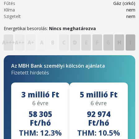
Fűtés
Gáz (cirkó)
Klíma
nem
Szigetelt
nem
Energetikai besorolás:
Nincs meghatározva
A+++
A++
A+
A
B
C
D
E
F
G
H
I
Az MBH Bank személyi kölcsön ajánlata
Fizetett hirdetés
3 millió Ft
5 millió Ft
6 évre
6 évre
58 305
92 974
Ft/hó
Ft/hó
THM: 12.3%
THM: 10.5%