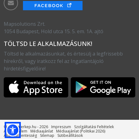
Mapsolutions Zrt.
1054 Budapest, Hold utca 15. 5. em. 1A. ajtó
TÖLTSD LE ALKALMAZÁSUNK!
Töltsd le alkalmazásunkat, és értesülj a legfrissebb
hírekről, vagy iratkozz fel az Ingatlantájoló
hirdetésfigyelőire!
© otthonterkep.hu - 2026
Impreszum
Szolgáltatási Feltételek
Adatvédelem
Médiaajánlat
Médiaajánlat (Politikai 2026)
Akadálymentesség
Sitemap
Sütibeállítások