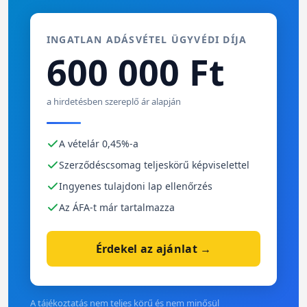
INGATLAN ADÁSVÉTEL ÜGYVÉDI DÍJA
600 000 Ft
a hirdetésben szereplő ár alapján
A vételár 0,45%-a
Szerződéscsomag teljeskörű képviselettel
Ingyenes tulajdoni lap ellenőrzés
Az ÁFA-t már tartalmazza
Érdekel az ajánlat →
A tájékoztatás nem teljes körű és nem minősül