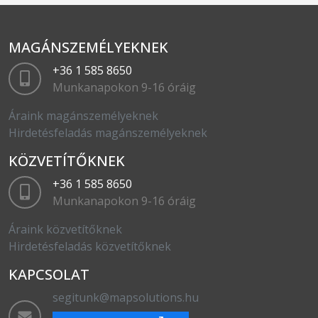
MAGÁNSZEMÉLYEKNEK
+36 1 585 8650
Munkanapokon 9-16 óráig
Áraink magánszemélyeknek
Hirdetésfeladás magánszemélyeknek
KÖZVETÍTŐKNEK
+36 1 585 8650
Munkanapokon 9-16 óráig
Áraink közvetítőknek
Hirdetésfeladás közvetítőknek
KAPCSOLAT
segitunk@mapsolutions.hu