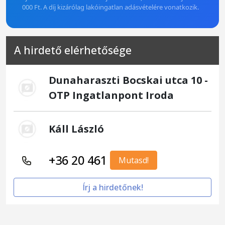
000 Ft. A díj kizárólag lakóingatlan adásvételére vonatkozik.
A hirdető elérhetősége
Dunaharaszti Bocskai utca 10 -
OTP Ingatlanpont Iroda
Káll László
+36 20 461
Mutasd!
Írj a hirdetőnek!