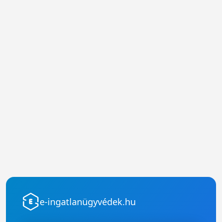
e-ingatlanügyvédek.hu