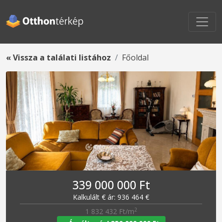
« Vissza a találati listához
Főoldal
339 000 000 Ft
Kalkulált € ár: 936 464 €
2
1 832 432 Ft/m