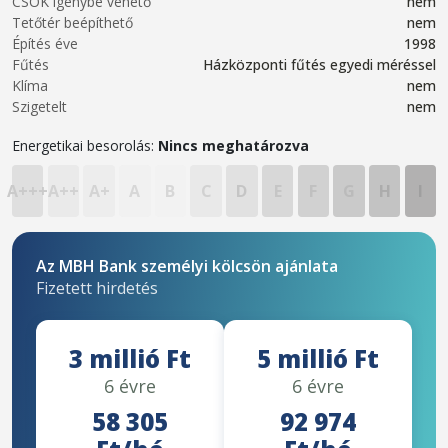
CSOK igénybe vehető
nem
Tetőtér beépíthető
nem
Építés éve
1998
Fűtés
Házközponti fűtés egyedi méréssel
Klíma
nem
Szigetelt
nem
Energetikai besorolás:
Nincs meghatározva
A+++
A++
A+
A
B
C
D
E
F
G
H
I
Az MBH Bank személyi kölcsön ajánlata
Fizetett hirdetés
3 millió Ft
5 millió Ft
6 évre
6 évre
58 305
92 974