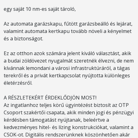
egy saját 10 nm-es saját tároló,
Az automata garázskapu, fűtött garázsbeálló és lejárat,
valamint automata kertkapu tovább növeli a kényelmet
és a biztonságot.
Ez az otthon azok számára jelent kiváló választást, akik
a budai zöldövezet nyugalmát szeretnék élvezni, de nem
kívánnak lemondani a városi infrastruktúráról, a tágas
terekről és a privát kertkapcsolat nyújtotta különleges
életérzésről.
A RÉSZLETEKÉRT ÉRDEKLŐDJÖN MOST!
Az ingatlanhoz teljes körű ügyintézést biztosít az OTP
Csoport szakértői csapata, akik minden jogi és pénzügyi
kérdésben támogatást nyújtanak, beleértve a
kedvezményes hitel- és lízing konstrukciókat, valamint a
CSOK-ot. Digitális rendszerünknek köszönhetően akár