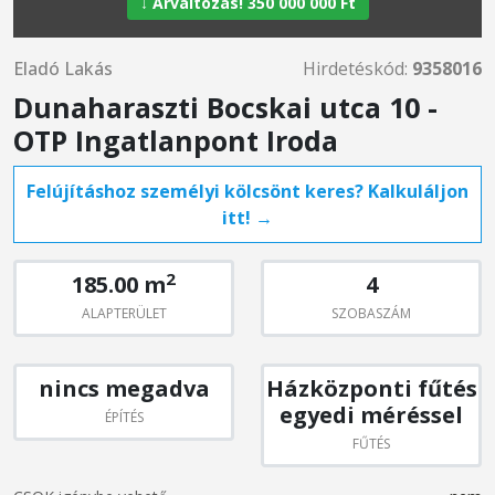
↓ Árváltozás! 350 000 000 Ft
Eladó Lakás
Hirdetéskód:
9358016
Dunaharaszti Bocskai utca 10 -
OTP Ingatlanpont Iroda
Felújításhoz személyi kölcsönt keres? Kalkuláljon
itt! →
2
185.00 m
4
ALAPTERÜLET
SZOBASZÁM
nincs megadva
Házközponti fűtés
egyedi méréssel
ÉPÍTÉS
FŰTÉS