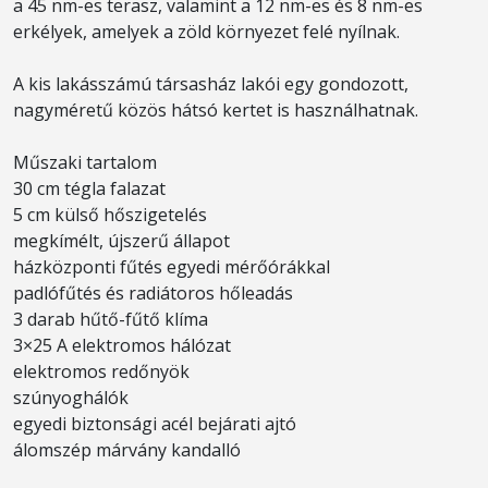
a 45 nm-es terasz, valamint a 12 nm-es és 8 nm-es
erkélyek, amelyek a zöld környezet felé nyílnak.
A kis lakásszámú társasház lakói egy gondozott,
nagyméretű közös hátsó kertet is használhatnak.
Műszaki tartalom
30 cm tégla falazat
5 cm külső hőszigetelés
megkímélt, újszerű állapot
házközponti fűtés egyedi mérőórákkal
padlófűtés és radiátoros hőleadás
3 darab hűtő-fűtő klíma
3×25 A elektromos hálózat
elektromos redőnyök
szúnyoghálók
egyedi biztonsági acél bejárati ajtó
álomszép márvány kandalló