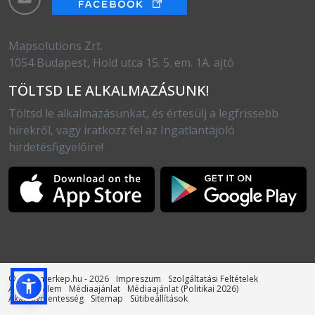
Mapsolutions Zrt.
1054 Budapest, Hold utca 15. 5. em. 1A. ajtó
TÖLTSD LE ALKALMAZÁSUNK!
Töltsd le alkalmazásunkat, és értesülj a legfrissebb
hírekről, vagy iratkozz fel az Ingatlantájoló
hirdetésfigyelőire!
© otthonterkep.hu - 2026
Impreszum
Szolgáltatási Feltételek
Adatvédelem
Médiaajánlat
Médiaajánlat (Politikai 2026)
Akadálymentesség
Sitemap
Sütibeállítások