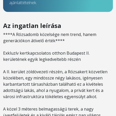
ajánlattételnek.
Az ingatlan leírása
****A Rózsadomb közelsége nem trend, hanem
generációkon átívelő érték****
Exkluzív kertkapcsolatos otthon Budapest II.
kerületének egyik legkedveltebb részén
A II. kerület zöldövezeti részén, a Rózsakert közvetlen
közelében, egy mindössze négy lakásos, igényesen
karbantartott társasházban található ez a kivételes
adottságú lakás, ahol a nyugalom, a privát kert és a
városi infrastruktúra tökéletes egyensúlyt alkot.
A közel 3 méteres belmagasságú terek, a nagy
üvegfelületek és a kiváló tájolás egész nap világos,