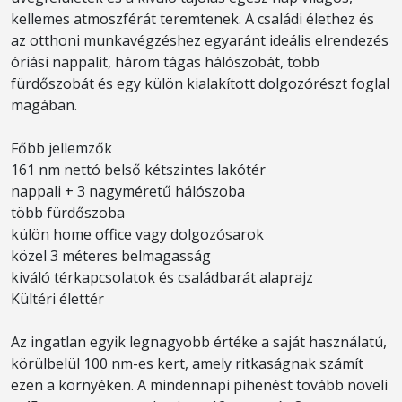
kellemes atmoszférát teremtenek. A családi élethez és
az otthoni munkavégzéshez egyaránt ideális elrendezés
óriási nappalit, három tágas hálószobát, több
fürdőszobát és egy külön kialakított dolgozórészt foglal
magában.
Főbb jellemzők
161 nm nettó belső kétszintes lakótér
nappali + 3 nagyméretű hálószoba
több fürdőszoba
külön home office vagy dolgozósarok
közel 3 méteres belmagasság
kiváló térkapcsolatok és családbarát alaprajz
Kültéri élettér
Az ingatlan egyik legnagyobb értéke a saját használatú,
körülbelül 100 nm-es kert, amely ritkaságnak számít
ezen a környéken. A mindennapi pihenést tovább növeli