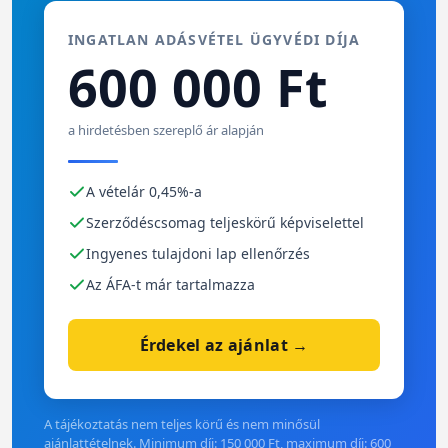
INGATLAN ADÁSVÉTEL ÜGYVÉDI DÍJA
600 000 Ft
a hirdetésben szereplő ár alapján
A vételár 0,45%-a
Szerződéscsomag teljeskörű képviselettel
Ingyenes tulajdoni lap ellenőrzés
Az ÁFA-t már tartalmazza
Érdekel az ajánlat →
A tájékoztatás nem teljes körű és nem minősül
ajánlattételnek. Minimum díj: 150 000 Ft, maximum díj: 600