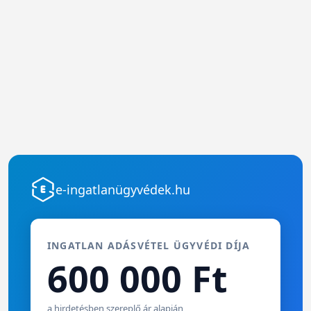
e-ingatlanügyvédek.hu
INGATLAN ADÁSVÉTEL ÜGYVÉDI DÍJA
600 000 Ft
a hirdetésben szereplő ár alapján