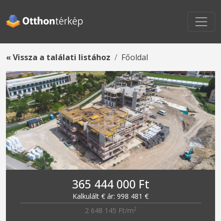
« Vissza a találati listához
Főoldal
365 444 000 Ft
Kalkulált € ár: 998 481 €
2
2 648 145 Ft/m