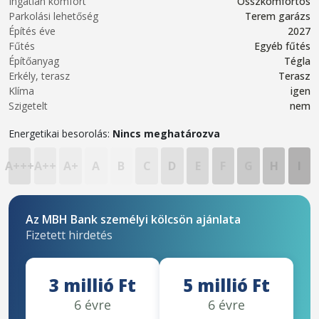
Ingatlan komfort
Összkomfortos
Parkolási lehetőség
Terem garázs
Építés éve
2027
Fűtés
Egyéb fűtés
Építőanyag
Tégla
Erkély, terasz
Terasz
Klíma
igen
Szigetelt
nem
Energetikai besorolás:
Nincs meghatározva
A+++
A++
A+
A
B
C
D
E
F
G
H
I
Az MBH Bank személyi kölcsön ajánlata
Fizetett hirdetés
3 millió Ft
5 millió Ft
6 évre
6 évre