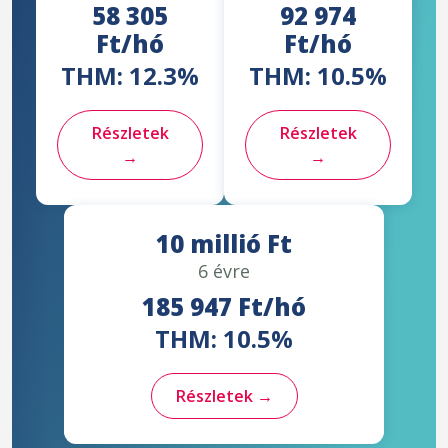
58 305
92 974
Ft/hó
Ft/hó
THM: 12.3%
THM: 10.5%
Részletek
Részletek
→
→
10 millió Ft
6 évre
185 947 Ft/hó
THM: 10.5%
Részletek →