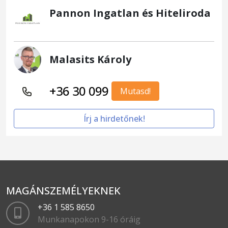
Pannon Ingatlan és Hiteliroda
Malasits Károly
+36 30 099
Mutasd!
Írj a hirdetőnek!
MAGÁNSZEMÉLYEKNEK
+36 1 585 8650
Munkanapokon 9-16 óráig