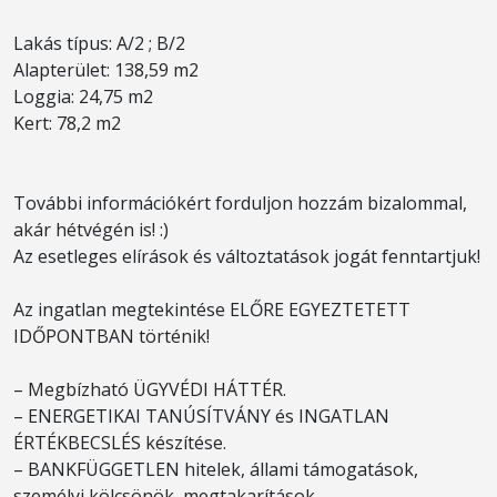
Lakás típus: A/2 ; B/2
Alapterület: 138,59 m2
Loggia: 24,75 m2
Kert: 78,2 m2
További információkért forduljon hozzám bizalommal,
akár hétvégén is! :)
Az esetleges elírások és változtatások jogát fenntartjuk!
Az ingatlan megtekintése ELŐRE EGYEZTETETT
IDŐPONTBAN történik!
– Megbízható ÜGYVÉDI HÁTTÉR.
– ENERGETIKAI TANÚSÍTVÁNY és INGATLAN
ÉRTÉKBECSLÉS készítése.
– BANKFÜGGETLEN hitelek, állami támogatások,
személyi kölcsönök, megtakarítások.