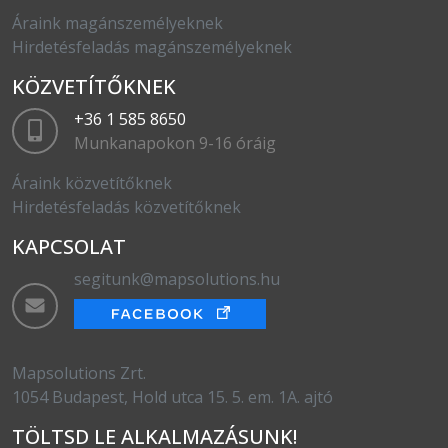
Áraink magánszemélyeknek
Hirdetésfeladás magánszemélyeknek
KÖZVETÍTŐKNEK
+36 1 585 8650
Munkanapokon 9-16 óráig
Áraink közvetítőknek
Hirdetésfeladás közvetítőknek
KAPCSOLAT
segitunk@mapsolutions.hu
Mapsolutions Zrt.
1054 Budapest, Hold utca 15. 5. em. 1A. ajtó
TÖLTSD LE ALKALMAZÁSUNK!