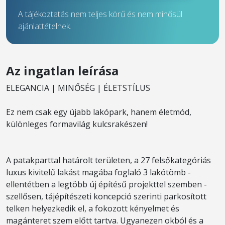
A tájékoztatás nem teljes körű és nem minősül
ajánlattételnek.
Az ingatlan leírása
ELEGANCIA | MINŐSÉG | ÉLETSTÍLUS
Ez nem csak egy újabb lakópark, hanem életmód,
különleges formavilág kulcsrakészen!
A patakparttal határolt területen, a 27 felsőkategóriás
luxus kivitelű lakást magába foglaló 3 lakótömb -
ellentétben a legtöbb új építésű projekttel szemben -
szellősen, tájépítészeti koncepció szerinti parkosított
telken helyezkedik el, a fokozott kényelmet és
magánteret szem előtt tartva. Ugyanezen okból és a