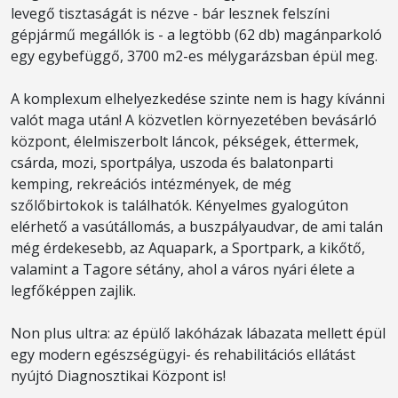
levegő tisztaságát is nézve - bár lesznek felszíni
gépjármű megállók is - a legtöbb (62 db) magánparkoló
egy egybefüggő, 3700 m2-es mélygarázsban épül meg.
A komplexum elhelyezkedése szinte nem is hagy kívánni
valót maga után! A közvetlen környezetében bevásárló
központ, élelmiszerbolt láncok, pékségek, éttermek,
csárda, mozi, sportpálya, uszoda és balatonparti
kemping, rekreációs intézmények, de még
szőlőbirtokok is találhatók. Kényelmes gyalogúton
elérhető a vasútállomás, a buszpályaudvar, de ami talán
még érdekesebb, az Aquapark, a Sportpark, a kikőtő,
valamint a Tagore sétány, ahol a város nyári élete a
legfőképpen zajlik.
Non plus ultra: az épülő lakóházak lábazata mellett épül
egy modern egészségügyi- és rehabilitációs ellátást
nyújtó Diagnosztikai Központ is!