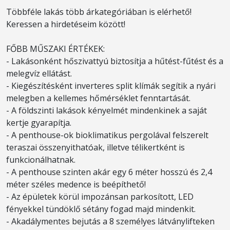
Többféle lakás több árkategóriában is elérhető!
Keressen a hirdetéseim között!
FŐBB MŰSZAKI ÉRTÉKEK:
- Lakásonként hőszivattyú biztosítja a hűtést-fűtést és a
melegvíz ellátást.
- Kiegészítésként inverteres split klímák segítik a nyári
melegben a kellemes hőmérséklet fenntartását.
- A földszinti lakások kényelmét mindenkinek a saját
kertje gyarapítja.
- A penthouse-ok bioklimatikus pergolával felszerelt
teraszai összenyithatóak, illetve télikertként is
funkcionálhatnak.
- A penthouse szinten akár egy 6 méter hosszú és 2,4
méter széles medence is beépíthető!
- Az épületek körül impozánsan parkosított, LED
fényekkel tündöklő sétány fogad majd mindenkit.
- Akadálymentes bejutás a 8 személyes látványlifteken