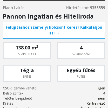
Eladó Lakás
Hirdetéskód:
9355559
Pannon Ingatlan és Hiteliroda
Felújításhoz személyi kölcsönt keres? Kalkuláljon
itt! →
2
138.00 m
4
ALAPTERÜLET
SZOBASZÁM
Tégla
Egyéb fűtés
ÉPÍTÉS
FŰTÉS
CSOK igénybe vehető
igen
Belső szintek
4
Tetőtér beépíthető
nem
Kilátás
Kertre néző