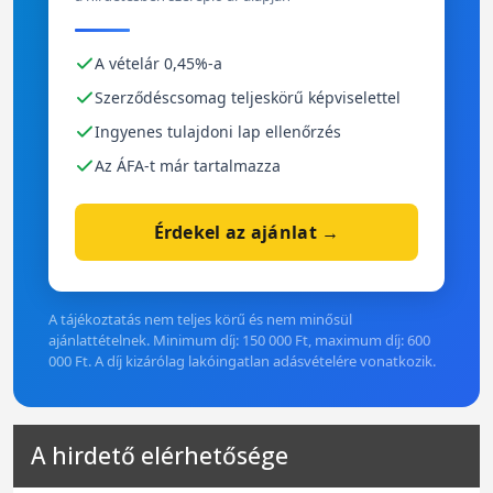
A vételár 0,45%-a
Szerződéscsomag teljeskörű képviselettel
Ingyenes tulajdoni lap ellenőrzés
Az ÁFA-t már tartalmazza
Érdekel az ajánlat →
A tájékoztatás nem teljes körű és nem minősül
ajánlattételnek. Minimum díj: 150 000 Ft, maximum díj: 600
000 Ft. A díj kizárólag lakóingatlan adásvételére vonatkozik.
A hirdető elérhetősége