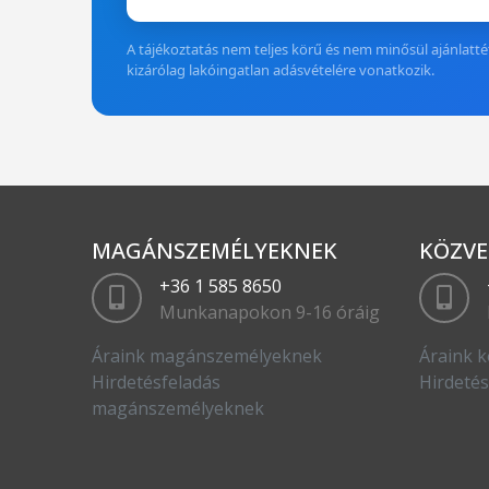
A tájékoztatás nem teljes körű és nem minősül ajánlattét
kizárólag lakóingatlan adásvételére vonatkozik.
MAGÁNSZEMÉLYEKNEK
KÖZVE
+36 1 585 8650
Munkanapokon 9-16 óráig
Áraink magánszemélyeknek
Áraink k
Hirdetésfeladás
Hirdetés
magánszemélyeknek