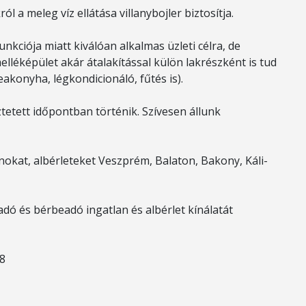
l a meleg víz ellátása villanybojler biztosítja.
nkciója miatt kiválóan alkalmas üzleti célra, de
melléképület akár átalakítással külön lakrészként is tud
teakonyha, légkondicionáló, fűtés is).
tetett időpontban történik. Szívesen állunk
okat, albérleteket Veszprém, Balaton, Bakony, Káli-
adó és bérbeadó ingatlan és albérlet kínálatát
48