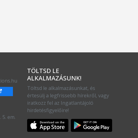
TÖLTSD LE
ALKALMAZÁSUNK!
ions.hu
Töltsd le alkalmazásunkat, és
értesülj a legfrissebb hírekről, vagy
iratkozz fel az Ingatlantájoló
hirdetésfigyelőire!
 5. em.