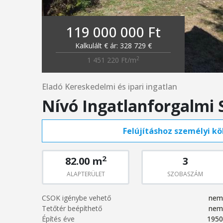
119 000 000 Ft
Kalkulált € ár: 328 729 €
2
1 451 220 Ft/m
Eladó Kereskedelmi és ipari ingatlan
Nívó Ingatlanforgalmi 
Felújításhoz személyi köl
2
82.00 m
3
ALAPTERÜLET
SZOBASZÁM
CSOK igénybe vehető
nem
Tetőtér beépíthető
nem
Építés éve
1950