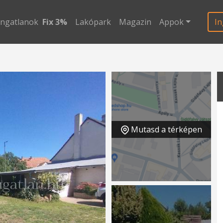
ingatlanok
Fix 3%
Lakópark
Magazin
Appok
In
Mutasd a térképen