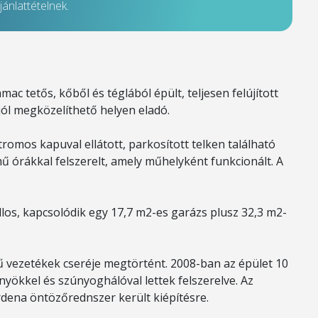
ánlattételnek.
 tetős, kőből és téglából épült, teljesen felújított
 jól megközelíthető helyen eladó.
romos kapuval ellátott, parkosított telken található
mű órákkal felszerelt, amely műhelyként funkcionált. A
llos, kapcsolódik egy 17,7 m2-es garázs plusz 32,3 m2-
ű vezetékek cseréje megtörtént. 2008-ban az épület 10
nyökkel és szúnyoghálóval lettek felszerelve. Az
rdena öntözőrednszer került kiépítésre.