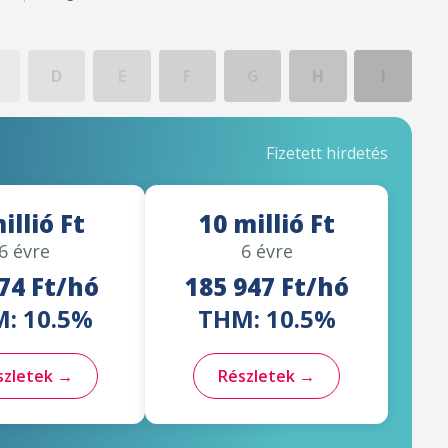
D
E
F
G
H
I
Fizetett hirdetés
illió Ft
10 millió Ft
6 évre
6 évre
74 Ft/hó
185 947 Ft/hó
: 10.5%
THM: 10.5%
szletek →
Részletek →