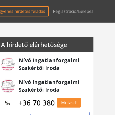
gyenes hirdetés feladás
Regisztráció/Belépés
A hirdető elérhetősége
Nívó Ingatlanforgalmi
Szakértői Iroda
Nívó Ingatlanforgalmi
Szakértői Iroda
+36 70 380
Mutasd!