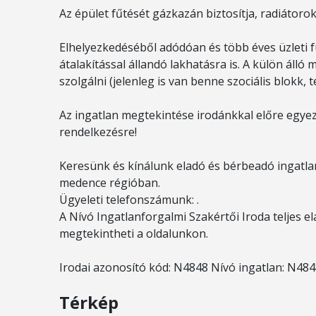
Az épület fűtését gázkazán biztosítja, radiátorokró
Elhelyezkedéséből adódóan és több éves üzleti fu
átalakítással állandó lakhatásra is. A külön álló 
szolgálni (jelenleg is van benne szociális blokk, 
Az ingatlan megtekintése irodánkkal előre egyez
rendelkezésre!
Keresünk és kínálunk eladó és bérbeadó ingatlan
medence régióban.
Ügyeleti telefonszámunk: .
A Nívó Ingatlanforgalmi Szakértői Iroda teljes el
megtekintheti a oldalunkon.
Irodai azonosító kód: N4848 Nívó ingatlan: N48
Térkép