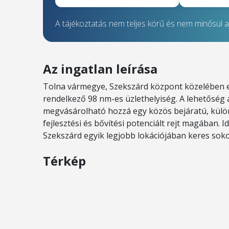
A tájékoztatás nem teljes körű és nem minősül aj
Az ingatlan leírása
Tolna vármegye, Szekszárd központ közelében eld
rendelkező 98 nm-es üzlethelyiség. A lehetőség 
megvásárolható hozzá egy közös bejáratú, különál
fejlesztési és bővítési potenciált rejt magában. 
Szekszárd egyik legjobb lokációjában keres soko
Térkép