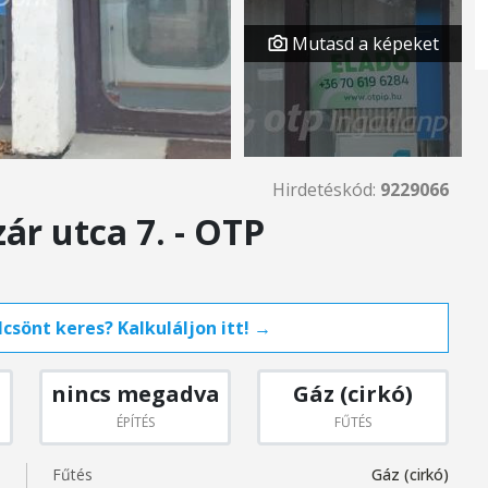
Mutasd a képeket
Hirdetéskód:
9229066
ár utca 7. - OTP
csönt keres? Kalkuláljon itt! →
nincs megadva
Gáz (cirkó)
ÉPÍTÉS
FŰTÉS
Fűtés
Gáz (cirkó)