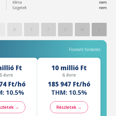
Klíma
nem
Szigetelt
nem
D
E
F
G
H
I
Fizetett hirdetés
illió Ft
10 millió Ft
6 évre
6 évre
74 Ft/hó
185 947 Ft/hó
: 10.5%
THM: 10.5%
szletek →
Részletek →