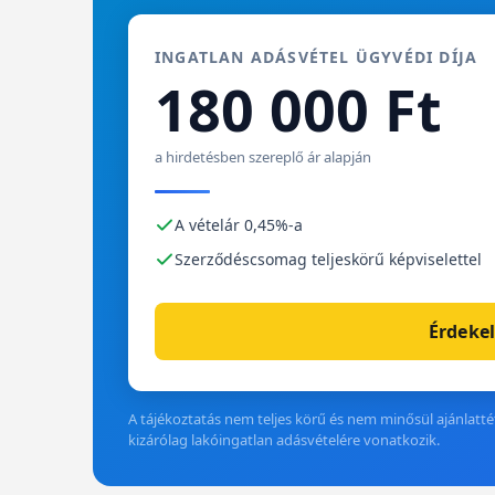
INGATLAN ADÁSVÉTEL ÜGYVÉDI DÍJA
180 000 Ft
a hirdetésben szereplő ár alapján
A vételár 0,45%-a
Szerződéscsomag teljeskörű képviselettel
Érdekel
A tájékoztatás nem teljes körű és nem minősül ajánlattét
kizárólag lakóingatlan adásvételére vonatkozik.