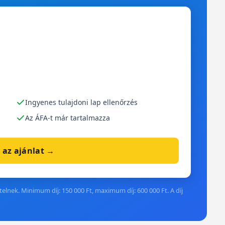
Ingyenes tulajdoni lap ellenőrzés
Az ÁFA-t már tartalmazza
 az ajánlat →
elnek. Minimum díj: 150 000 Ft, maximum díj: 600 000 Ft. A díj