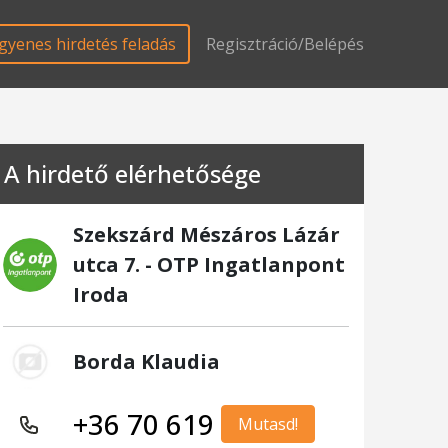
gyenes hirdetés feladás
Regisztráció/Belépés
A hirdető elérhetősége
Szekszárd Mészáros Lázár
utca 7. - OTP Ingatlanpont
Iroda
Borda Klaudia
+36 70 619
Mutasd!