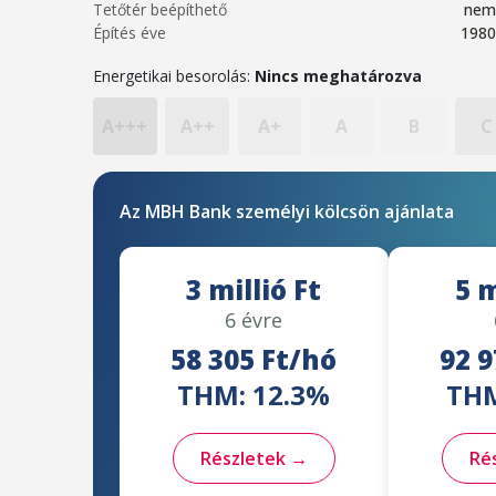
Tetőtér beépíthető
nem
Építés éve
1980
Energetikai besorolás:
Nincs meghatározva
A+++
A++
A+
A
B
C
Az MBH Bank személyi kölcsön ajánlata
3 millió Ft
5 m
6 évre
58 305 Ft/hó
92 9
THM: 12.3%
THM
Részletek →
Ré