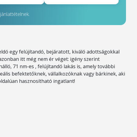
ánlattételnek.
ó egy felújítandó, bejáratott, kiváló adottságokkal
azonban itt még nem ér véget: igény szerint
ló, 71 nm-es , felújítandó lakás is, amely további
Ideális befektetőknek, vállalkozóknak vagy bárkinek, aki
ldalúan hasznosítható ingatlant!