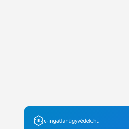
e-ingatlanügyvédek.hu