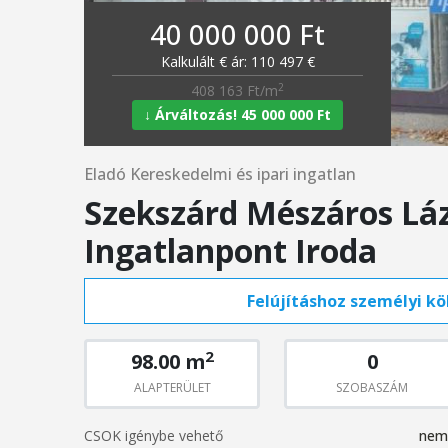
40 000 000 Ft
Kalkulált € ár: 110 497 €
2
408 163 Ft/m
↓ Árváltozás! 45 000 000 Ft
Eladó Kereskedelmi és ipari ingatlan
Szekszárd Mészáros Láz
Ingatlanpont Iroda
Felújításhoz személyi köl
2
98.00 m
0
ALAPTERÜLET
SZOBASZÁM
CSOK igénybe vehető
nem