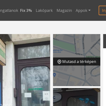
ingatlanok
Fix 3%
Lakópark
Magazin
Appok
In
Mutasd a térképen