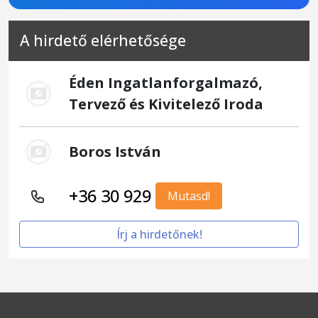
A hirdető elérhetősége
Éden Ingatlanforgalmazó,
Tervező és Kivitelező Iroda
Boros István
+36 30 929
Mutasd!
Írj a hirdetőnek!