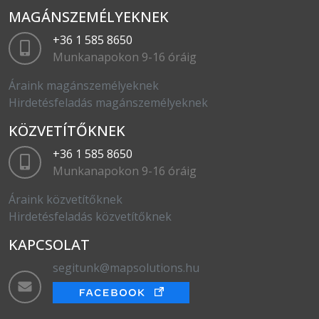
MAGÁNSZEMÉLYEKNEK
+36 1 585 8650
Munkanapokon 9-16 óráig
Áraink magánszemélyeknek
Hirdetésfeladás magánszemélyeknek
KÖZVETÍTŐKNEK
+36 1 585 8650
Munkanapokon 9-16 óráig
Áraink közvetítőknek
Hirdetésfeladás közvetítőknek
KAPCSOLAT
segitunk@mapsolutions.hu