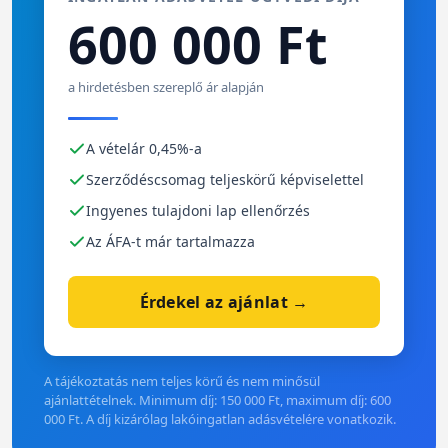
600 000 Ft
a hirdetésben szereplő ár alapján
A vételár 0,45%-a
Szerződéscsomag teljeskörű képviselettel
Ingyenes tulajdoni lap ellenőrzés
Az ÁFA-t már tartalmazza
Érdekel az ajánlat →
A tájékoztatás nem teljes körű és nem minősül
ajánlattételnek. Minimum díj: 150 000 Ft, maximum díj: 600
000 Ft. A díj kizárólag lakóingatlan adásvételére vonatkozik.