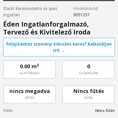
Eladó Kereskedelmi és ipari
Hirdetéskód:
ingatlan
8051251
Éden Ingatlanforgalmazó,
Tervező és Kivitelező Iroda
Felújításhoz személyi kölcsönt keres? Kalkuláljon
itt! →
2
0.00 m
0
ALAPTERÜLET
SZOBASZÁM
nincs megadva
Nincs fűtés
ÉPÍTÉS
FŰTÉS
Fűtés
Nincs fűtés