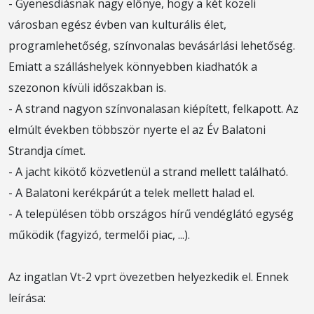
- Gyenesdiásnak nagy előnye, hogy a két közeli
városban egész évben van kulturális élet,
programlehetőség, színvonalas bevásárlási lehetőség.
Emiatt a szálláshelyek könnyebben kiadhatók a
szezonon kívüli időszakban is.
- A strand nagyon színvonalasan kiépített, felkapott. Az
elmúlt években többször nyerte el az Év Balatoni
Strandja címet.
- A jacht kikötő közvetlenül a strand mellett található.
- A Balatoni kerékpárút a telek mellett halad el.
- A településen több országos hírű vendéglátó egység
működik (fagyizó, termelői piac, ...).
Az ingatlan Vt-2 vprt övezetben helyezkedik el. Ennek
leírása: