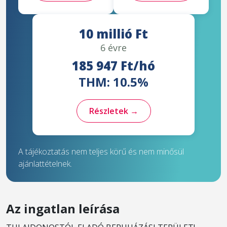
10 millió Ft
6 évre
185 947 Ft/hó
THM: 10.5%
Részletek →
A tájékoztatás nem teljes körű és nem minősül
ajánlattételnek.
Az ingatlan leírása