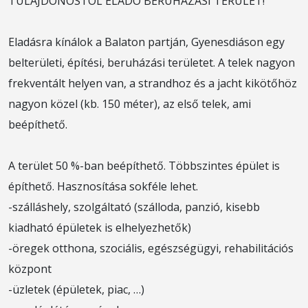
TULAJDONOSTÓL ELADÓ BERUHÁZÁSI TERÜLET!
Eladásra kínálok a Balaton partján, Gyenesdiáson egy
belterületi, építési, beruházási területet. A telek nagyon
frekventált helyen van, a strandhoz és a jacht kikötőhöz
nagyon közel (kb. 150 méter), az első telek, ami
beépíthető.
A terület 50 %-ban beépíthető. Többszintes épület is
építhető. Hasznosítása sokféle lehet.
-szálláshely, szolgáltató (szálloda, panzió, kisebb
kiadható épületek is elhelyezhetők)
-öregek otthona, szociális, egészségügyi, rehabilitációs
központ
-üzletek (épületek, piac, …)