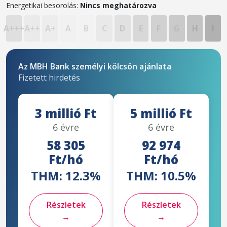
Energetikai besorolás:
Nincs meghatározva
A+++
A++
A+
A
B
C
D
E
F
G
H
I
Az MBH Bank személyi kölcsön ajánlata
Fizetett hirdetés
3 millió Ft
5 millió Ft
6 évre
6 évre
58 305
92 974
Ft/hó
Ft/hó
THM: 12.3%
THM: 10.5%
Részletek
Részletek
→
→