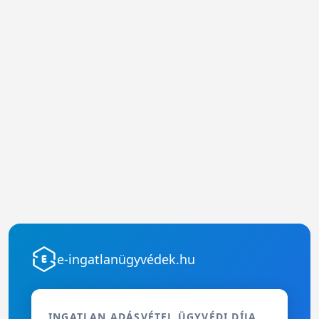
e-ingatlanügyvédek.hu
INGATLAN ADÁSVÉTEL ÜGYVÉDI DÍJA