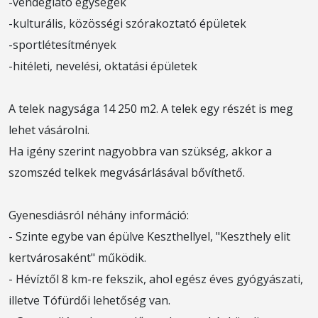
-vendéglátó egységek
-kulturális, közösségi szórakoztató épületek
-sportlétesítmények
-hitéleti, nevelési, oktatási épületek
A telek nagysága 14 250 m2. A telek egy részét is meg
lehet vásárolni.
Ha igény szerint nagyobbra van szükség, akkor a
szomszéd telkek megvásárlásával bővíthető.
Gyenesdiásról néhány információ:
- Szinte egybe van épülve Keszthellyel, "Keszthely elit
kertvárosaként" működik.
- Hévíztől 8 km-re fekszik, ahol egész éves gyógyászati,
illetve Tófürdői lehetőség van.