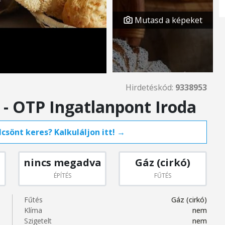
Mutasd a képeket
Hirdetéskód:
9338953
 - OTP Ingatlanpont Iroda
csönt keres? Kalkuláljon itt! →
nincs megadva
Gáz (cirkó)
ÉPÍTÉS
FŰTÉS
Fűtés
Gáz (cirkó)
Klíma
nem
Szigetelt
nem