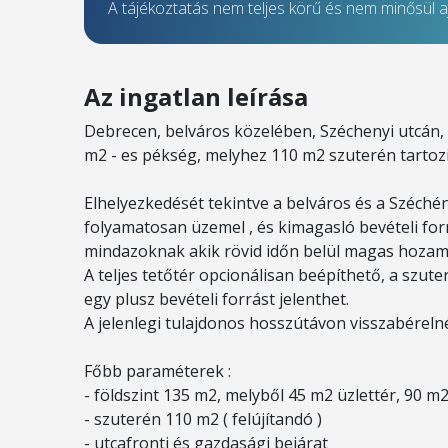
A tájékoztatás nem teljes körű és nem minősül aj
Az ingatlan leírása
Debrecen, belváros közelében, Széchenyi utcán, 
m2 - es pékség, melyhez 110 m2 szuterén tartozi
Elhelyezkedését tekintve a belváros és a Széché
folyamatosan üzemel , és kimagasló bevételi for
mindazoknak akik rövid időn belül magas hozam
A teljes tetőtér opcionálisan beépíthető, a szute
egy plusz bevételi forrást jelenthet.
A jelenlegi tulajdonos hosszútávon visszabérelné 
Főbb paraméterek :
- földszint 135 m2, melyből 45 m2 üzlettér, 90 m
- szuterén 110 m2 ( felújítandó )
- utcafronti és gazdasági bejárat