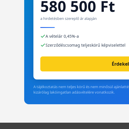
580 500 Ft
a hirdetésben szereplő ár alapján
A vételár 0,45%-a
Szerződéscsomag teljeskörű képviselettel
Érdekel
A tájékoztatás nem teljes körű és nem minősül ajánlattét
kizárólag lakóingatlan adásvételére vonatkozik.