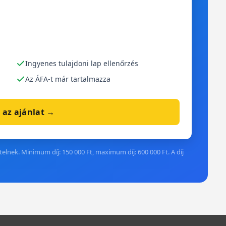
Ingyenes tulajdoni lap ellenőrzés
Az ÁFA-t már tartalmazza
 az ajánlat →
elnek. Minimum díj: 150 000 Ft, maximum díj: 600 000 Ft. A díj