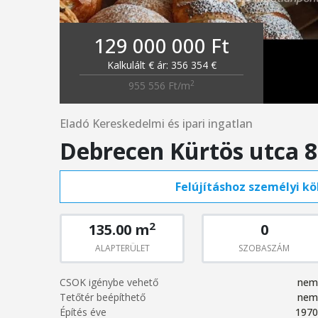
129 000 000 Ft
Kalkulált € ár: 356 354 €
2
955 556 Ft/m
Eladó Kereskedelmi és ipari ingatlan
Debrecen Kürtös utca 8
Felújításhoz személyi köl
2
135.00 m
0
ALAPTERÜLET
SZOBASZÁM
CSOK igénybe vehető
nem
Tetőtér beépíthető
nem
Építés éve
1970