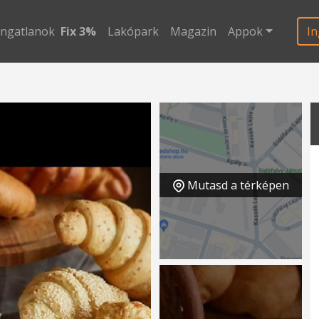
ingatlanok
Fix 3%
Lakópark
Magazin
Appok
In
Mutasd a térképen