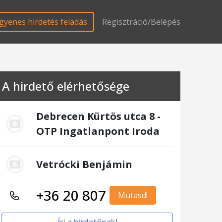
gyenes hirdetés feladás
Regisztráció/Belépés
A hirdető elérhetősége
Debrecen Kürtös utca 8 -
OTP Ingatlanpont Iroda
Vetrócki Benjámin
+36 20 807
Mutasd!