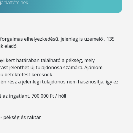
ánlattételnek.
forgalmas elhelyezkedésű, jelenleg is üzemelő , 135
k eladó.
nyi kert határában található a pékség, mely
rást jelenthet új tulajdonosa számára. Ajánlom
ú befektetést keresnek.
rén rész a jelenlegi tulajdonos nem hasznosítja, így ez
az ingatlant, 700 000 Ft / hó!!
2- pékség és raktár