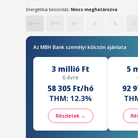
Energetikai besorolás:
Nincs meghatározva
A+++
A++
A+
A
B
C
Az MBH Bank személyi kölcsön ajánlata
3 millió Ft
5 m
6 évre
58 305 Ft/hó
92 9
THM: 12.3%
THM
Részletek →
Ré