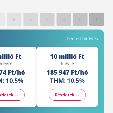
D
E
F
G
H
I
Fizetett hirdetés
illió Ft
10 millió Ft
6 évre
6 évre
74 Ft/hó
185 947 Ft/hó
: 10.5%
THM: 10.5%
szletek →
Részletek →