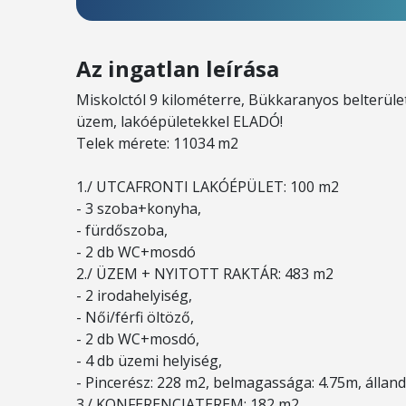
Az ingatlan leírása
Miskolctól 9 kilométerre, Bükkaranyos belterüle
üzem, lakóépületekkel ELADÓ!
Telek mérete: 11034 m2
1./ UTCAFRONTI LAKÓÉPÜLET: 100 m2
- 3 szoba+konyha,
- fürdőszoba,
- 2 db WC+mosdó
2./ ÜZEM + NYITOTT RAKTÁR: 483 m2
- 2 irodahelyiség,
- Női/férfi öltöző,
- 2 db WC+mosdó,
- 4 db üzemi helyiség,
- Pincerész: 228 m2, belmagassága: 4.75m, állan
3./ KONFERENCIATEREM: 182 m2