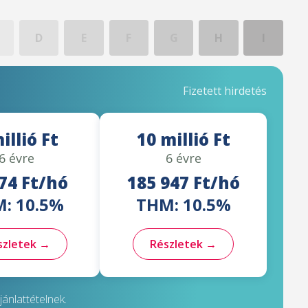
D
E
F
G
H
I
Fizetett hirdetés
illió Ft
10 millió Ft
6 évre
6 évre
74 Ft/hó
185 947 Ft/hó
: 10.5%
THM: 10.5%
szletek →
Részletek →
ánlattételnek.