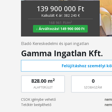
139 900 000 Ft
Kalkulált € ár: 382 240 €
2
168 961 Ft/m
↓ Árváltozás! 149 900 000 Ft
Eladó Kereskedelmi és ipari ingatlan
Gamma Ingatlan Kft.
Felújításhoz személyi köl
2
828.00 m
0
ALAPTERÜLET
SZOBASZÁM
CSOK igénybe vehető
nem
Tetőtér beépíthető
nem