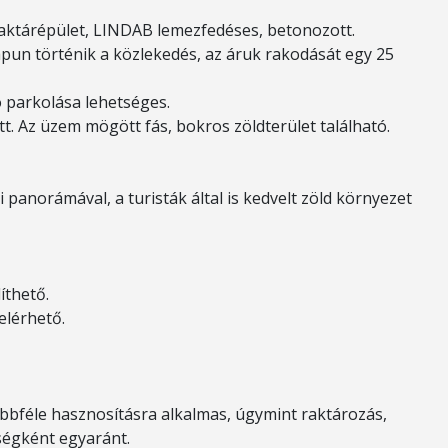
raktárépület, LINDAB lemezfedéses, betonozott.
un történik a közlekedés, az áruk rakodását egy 25
ó parkolása lehetséges.
tt. Az üzem mögött fás, bokros zöldterület található.
anorámával, a turisták által is kedvelt zöld környezet
íthető.
elérhető.
bbféle hasznosításra alkalmas, úgymint raktározás,
ségként egyaránt.