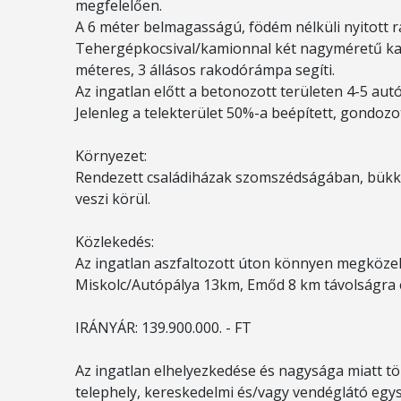
megfelelően.
A 6 méter belmagasságú, födém nélküli nyitott 
Tehergépkocsival/kamionnal két nagyméretű kap
méteres, 3 állásos rakodórámpa segíti.
Az ingatlan előtt a betonozott területen 4-5 aut
Jelenleg a telekterület 50%-a beépített, gondozo
Környezet:
Rendezett családiházak szomszédságában, bükki p
veszi körül.
Közlekedés:
Az ingatlan aszfaltozott úton könnyen megközel
Miskolc/Autópálya 13km, Emőd 8 km távolságra 
IRÁNYÁR: 139.900.000. - FT
Az ingatlan elhelyezkedése és nagysága miatt tö
telephely, kereskedelmi és/vagy vendéglátó egy