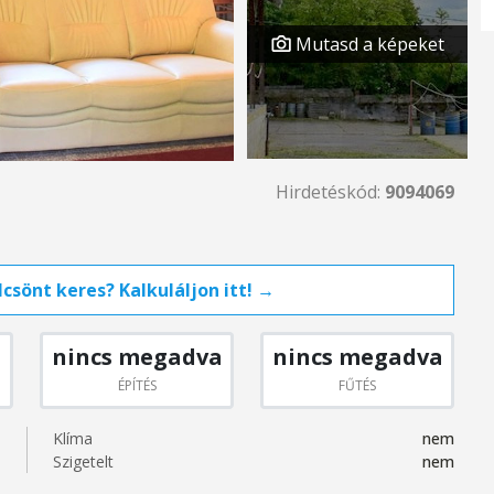
Mutasd a képeket
Hirdetéskód:
9094069
csönt keres? Kalkuláljon itt! →
nincs megadva
nincs megadva
ÉPÍTÉS
FŰTÉS
Klíma
nem
Szigetelt
nem