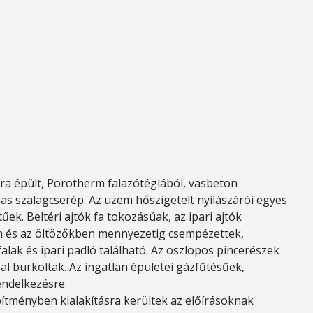
ra épült, Porotherm falazótéglából, vasbeton
as szalagcserép. Az üzem hőszigetelt nyílászárói egyes
k. Beltéri ajtók fa tokozásúak, az ipari ajtók
n és az öltözőkben mennyezetig csempézettek,
falak és ipari padló található. Az oszlopos pincerészek
al burkoltak. Az ingatlan épületei gázfűtésűek,
rendelkezésre.
ítményben kialakításra kerültek az előírásoknak