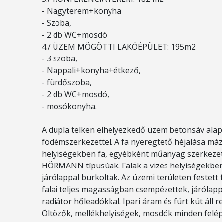
- Nagyterem+konyha
- Szoba,
- 2 db WC+mosdó
4./ ÜZEM MÖGÖTTI LAKÓÉPÜLET: 195m2
- 3 szoba,
- Nappali+konyha+étkező,
- fürdőszoba,
- 2 db WC+mosdó,
- mosókonyha.
A dupla telken elhelyezkedő üzem betonsáv alap
födémszerkezettel. A fa nyeregtető héjalása máz
helyiségekben fa, egyébként műanyag szerkezetűe
HÖRMANN típusúak. Falak a vizes helyiségekbe
járólappal burkoltak. Az üzemi területen festett 
falai teljes magasságban csempézettek, járólapp
radiátor hőleadókkal. Ipari áram és fúrt kút áll 
Öltözők, mellékhelyiségek, mosdók minden felép