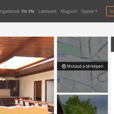
ingatlanok
Fix 3%
Lakópark
Magazin
Appok
In
Mutasd a térképen