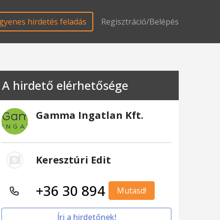
gyenes hirdetés feladás
Regisztráció/Belépés
A hirdető elérhetősége
Gamma Ingatlan Kft.
Keresztúri Edit
+36 30 894
Mutasd!
Írj a hirdetőnek!