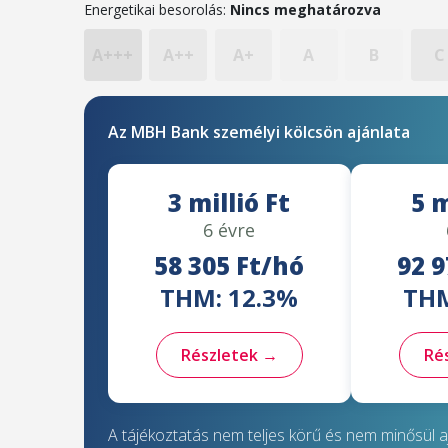
Energetikai besorolás:
Nincs meghatározva
A+++
A++
A+
A
B
C
Az MBH Bank személyi kölcsön ajánlata
3 millió Ft
5 m
6 évre
58 305 Ft/hó
92 9
THM: 12.3%
THM
Részletek →
Ré
A tájékoztatás nem teljes körű és nem minősül aj