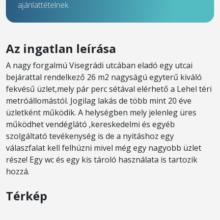
ajánlattételnek.
Az ingatlan leírása
A nagy forgalmú Visegrádi utcában eladó egy utcai
bejárattal rendelkező 26 m2 nagyságú egyterű kiváló
fekvésű üzlet,mely pár perc sétával elérhető a Lehel téri
metróállomástól. Jogilag lakás de több mint 20 éve
üzletként működik. A helységben mely jelenleg üres
működhet vendéglátó ,kereskedelmi és egyéb
szolgáltató tevékenység is de a nyitáshoz egy
válaszfalat kell felhúzni mivel még egy nagyobb üzlet
része! Egy wc és egy kis tároló használata is tartozik
hozzá.
Térkép