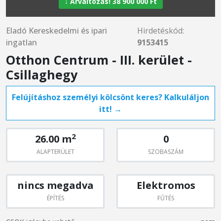
↓ Árváltozás! 38 900 000 Ft
Eladó Kereskedelmi és ipari
Hirdetéskód:
ingatlan
9153415
Otthon Centrum - III. kerület -
Csillaghegy
Felújításhoz személyi kölcsönt keres? Kalkuláljon
itt! →
2
26.00 m
0
ALAPTERÜLET
SZOBASZÁM
nincs megadva
Elektromos
ÉPÍTÉS
FŰTÉS