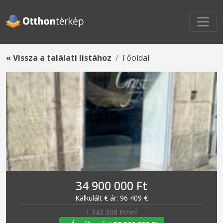
« Vissza a találati listához
Főoldal
34 900 000 Ft
Kalkulált € ár: 96 409 €
2
1 342 308 Ft/m