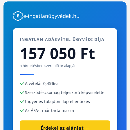
e-ingatlanügyvédek.hu
INGATLAN ADÁSVÉTEL ÜGYVÉDI DÍJA
157 050 Ft
a hirdetésben szereplő ár alapján
A vételár 0,45%-a
Szerződéscsomag teljeskörű képviselettel
Ingyenes tulajdoni lap ellenőrzés
Az ÁFA-t már tartalmazza
Érdekel az ajánlat →