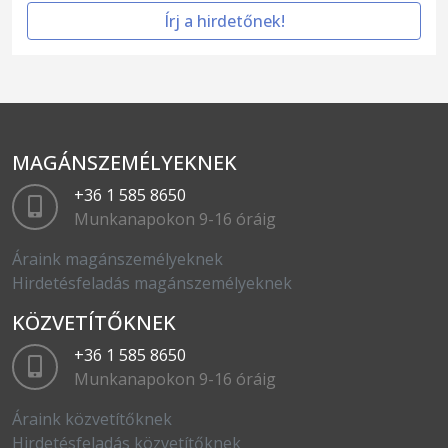
Írj a hirdetőnek!
MAGÁNSZEMÉLYEKNEK
+36 1 585 8650
Munkanapokon 9-16 óráig
Áraink magánszemélyeknek
Hirdetésfeladás magánszemélyeknek
KÖZVETÍTŐKNEK
+36 1 585 8650
Munkanapokon 9-16 óráig
Áraink közvetítőknek
Hirdetésfeladás közvetítőknek