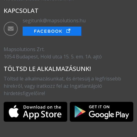
KAPCSOLAT
segitunk@mapsolutions.hu
Mapsolutions Zrt.
1054 Budapest, Hold utca 15. 5. em. 1A. ajtó
TÖLTSD LE ALKALMAZÁSUNK!
Töltsd le alkalmazásunkat, és értesülj a legfrissebb
hírekről, vagy iratkozz fel az Ingatlantájoló
hirdetésfigyelőire!