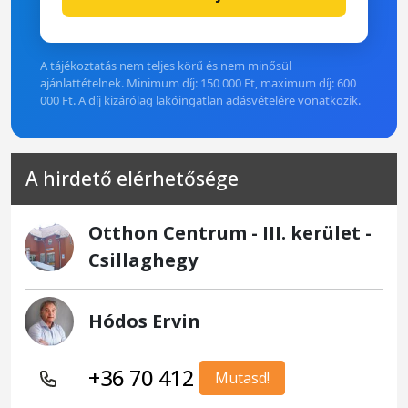
A tájékoztatás nem teljes körű és nem minősül
ajánlattételnek. Minimum díj: 150 000 Ft, maximum díj: 600
000 Ft. A díj kizárólag lakóingatlan adásvételére vonatkozik.
A hirdető elérhetősége
Otthon Centrum - III. kerület -
Csillaghegy
Hódos Ervin
+36 70 412
Mutasd!