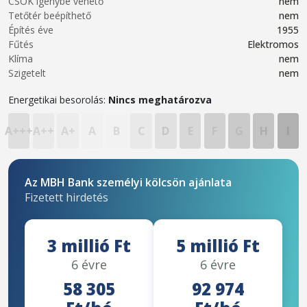
CSOK igénybe vehető
nem
Tetőtér beépíthető
nem
Építés éve
1955
Fűtés
Elektromos
Klíma
nem
Szigetelt
nem
Energetikai besorolás:
Nincs meghatározva
A+++
A++
A+
A
B
C
D
E
F
G
H
I
Az MBH Bank személyi kölcsön ajánlata
Fizetett hirdetés
3 millió Ft
5 millió Ft
6 évre
6 évre
58 305
92 974