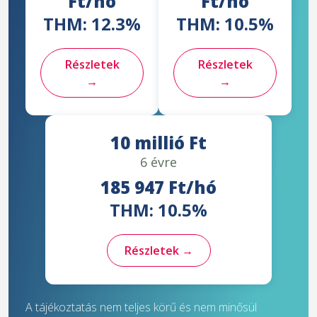
Ft/hó
Ft/hó
THM: 12.3%
THM: 10.5%
Részletek
Részletek
→
→
10 millió Ft
6 évre
185 947 Ft/hó
THM: 10.5%
Részletek →
A tájékoztatás nem teljes körű és nem minősül