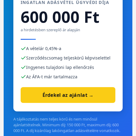
INGATLAN ADÁSVÉTEL ÜGYVÉDI DÍJA
600 000 Ft
a hirdetésben szereplő ár alapján
A vételár 0,45%-a
Szerződéscsomag teljeskörű képviselettel
Ingyenes tulajdoni lap ellenőrzés
Az ÁFA-t már tartalmazza
Érdekel az ajánlat →
A tájékoztatás nem teljes körű és nem minősül
ajánlattételnek. Minimum díj: 150 000 Ft, maximum díj: 600
000 Ft. A díj kizárólag lakóingatlan adásvételére vonatkozik.