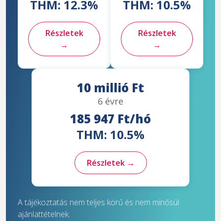
THM: 12.3%
THM: 10.5%
Részletek
Részletek
→
→
10 millió Ft
6 évre
185 947 Ft/hó
THM: 10.5%
Részletek →
A tájékoztatás nem teljes körű és nem minősül
ajánlattételnek.