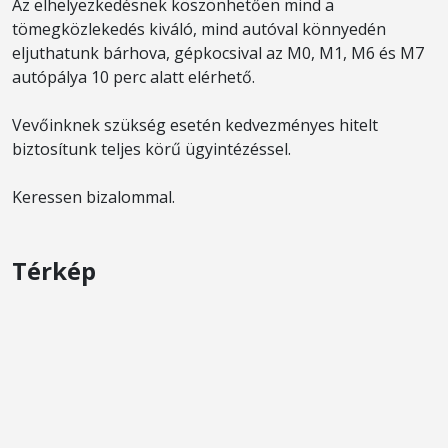
Az elhelyezkedésnek köszönhetően mind a
tömegközlekedés kiváló, mind autóval könnyedén
eljuthatunk bárhova, gépkocsival az M0, M1, M6 és M7
autópálya 10 perc alatt elérhető.
Vevőinknek szükség esetén kedvezményes hitelt
biztosítunk teljes körű ügyintézéssel.
Keressen bizalommal.
Térkép