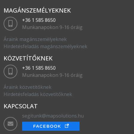
MAGÁNSZEMÉLYEKNEK
+36 1 585 8650
Munkanapokon 9-16 óráig
Áraink magánszemélyeknek
Hirdetésfeladás magánszemélyeknek
KÖZVETÍTŐKNEK
+36 1 585 8650
Munkanapokon 9-16 óráig
Áraink közvetítőknek
Hirdetésfeladás közvetítőknek
KAPCSOLAT
segitunk@mapsolutions.hu