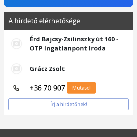
A hirdető elérhetősége
Érd Bajcsy-Zsilinszky út 160 -
OTP Ingatlanpont Iroda
Grácz Zsolt
+36 70 907
Mutasd!
Írj a hirdetőnek!