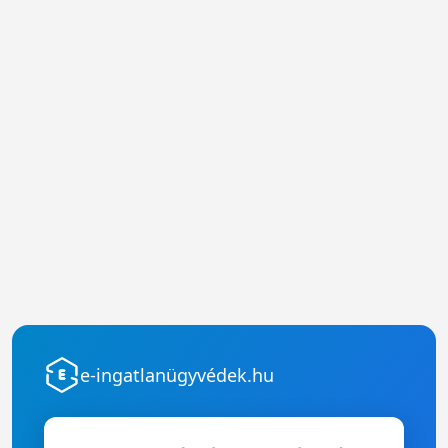
e-ingatlanügyvédek.hu