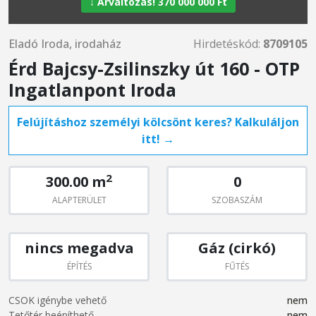
↓ Árváltozás! 370 000 000 Ft
Eladó Iroda, irodaház
Hirdetéskód:
8709105
Érd Bajcsy-Zsilinszky út 160 - OTP
Ingatlanpont Iroda
Felújításhoz személyi kölcsönt keres? Kalkuláljon
itt! →
2
300.00 m
0
ALAPTERÜLET
SZOBASZÁM
nincs megadva
Gáz (cirkó)
ÉPÍTÉS
FŰTÉS
CSOK igénybe vehető
nem
Tetőtér beépíthető
nem