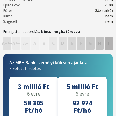
Építés éve
2000
Fűtés
Gáz (cirkó)
Klíma
nem
Szigetelt
nem
Energetikai besorolás:
Nincs meghatározva
A+++
A++
A+
A
B
C
D
E
F
G
H
I
Az MBH Bank személyi kölcsön ajánlata
Fizetett hirdetés
3 millió Ft
5 millió Ft
6 évre
6 évre
58 305
92 974
Ft/hó
Ft/hó