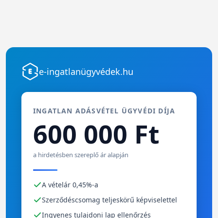
e-ingatlanügyvédek.hu
INGATLAN ADÁSVÉTEL ÜGYVÉDI DÍJA
600 000 Ft
a hirdetésben szereplő ár alapján
A vételár 0,45%-a
Szerződéscsomag teljeskörű képviselettel
Ingyenes tulajdoni lap ellenőrzés