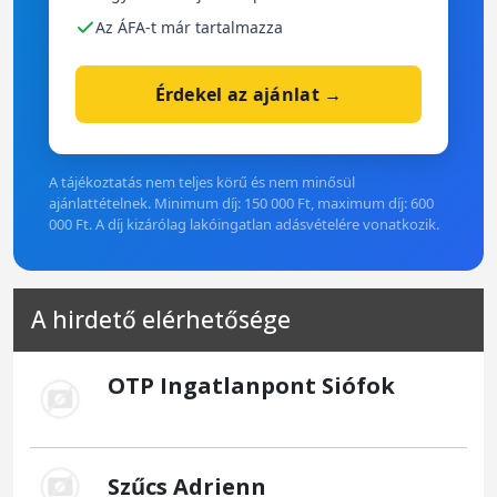
Az ÁFA-t már tartalmazza
Érdekel az ajánlat →
A tájékoztatás nem teljes körű és nem minősül
ajánlattételnek. Minimum díj: 150 000 Ft, maximum díj: 600
000 Ft. A díj kizárólag lakóingatlan adásvételére vonatkozik.
A hirdető elérhetősége
OTP Ingatlanpont Siófok
Szűcs Adrienn