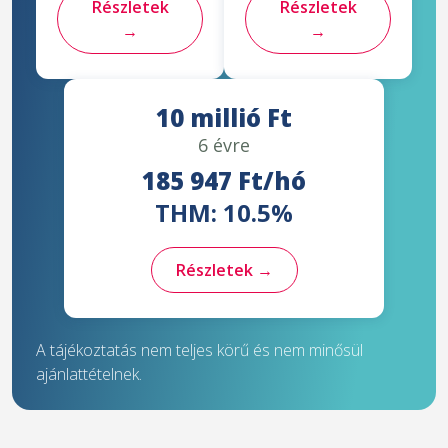
Részletek
Részletek
→
→
10 millió Ft
6 évre
185 947 Ft/hó
THM: 10.5%
Részletek →
A tájékoztatás nem teljes körű és nem minősül
ajánlattételnek.