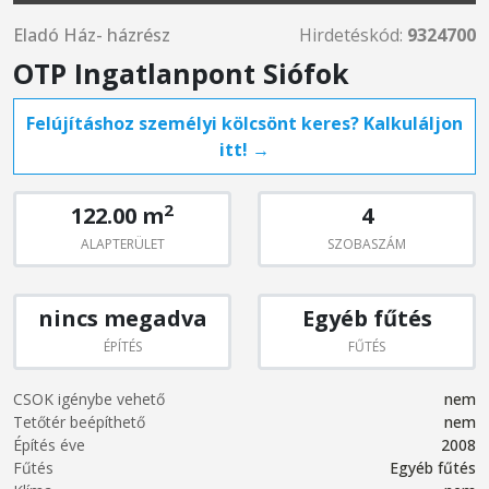
Eladó Ház- házrész
Hirdetéskód:
9324700
OTP Ingatlanpont Siófok
Felújításhoz személyi kölcsönt keres? Kalkuláljon
itt! →
2
122.00 m
4
ALAPTERÜLET
SZOBASZÁM
nincs megadva
Egyéb fűtés
ÉPÍTÉS
FŰTÉS
CSOK igénybe vehető
nem
Tetőtér beépíthető
nem
Építés éve
2008
Fűtés
Egyéb fűtés