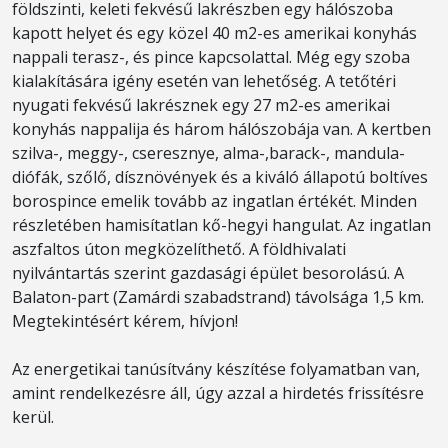
földszinti, keleti fekvésű lakrészben egy hálószoba
kapott helyet és egy közel 40 m2-es amerikai konyhás
nappali terasz-, és pince kapcsolattal. Még egy szoba
kialakítására igény esetén van lehetőség. A tetőtéri
nyugati fekvésű lakrésznek egy 27 m2-es amerikai
konyhás nappalija és három hálószobája van. A kertben
szilva-, meggy-, cseresznye, alma-,barack-, mandula-
diófák, szőlő, dísznövények és a kiváló állapotú boltíves
borospince emelik tovább az ingatlan értékét. Minden
részletében hamisítatlan kő-hegyi hangulat. Az ingatlan
aszfaltos úton megközelíthető. A földhivalati
nyilvántartás szerint gazdasági épület besorolású. A
Balaton-part (Zamárdi szabadstrand) távolsága 1,5 km.
Megtekintésért kérem, hívjon!
Az energetikai tanúsítvány készítése folyamatban van,
amint rendelkezésre áll, úgy azzal a hirdetés frissítésre
kerül.