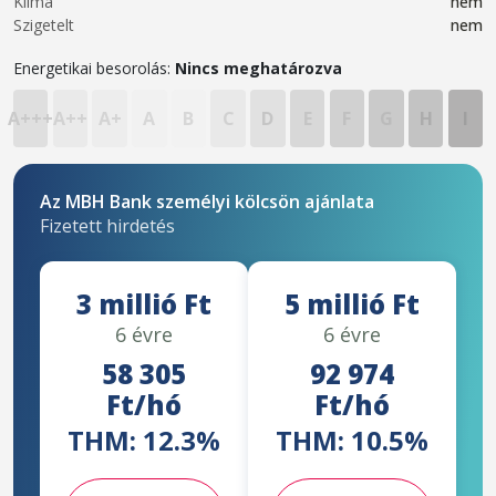
Klíma
nem
Szigetelt
nem
Energetikai besorolás:
Nincs meghatározva
A+++
A++
A+
A
B
C
D
E
F
G
H
I
Az MBH Bank személyi kölcsön ajánlata
Fizetett hirdetés
3 millió Ft
5 millió Ft
6 évre
6 évre
58 305
92 974
Ft/hó
Ft/hó
THM: 12.3%
THM: 10.5%