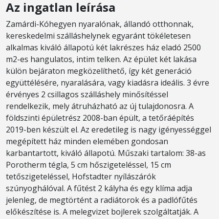
Az ingatlan leírása
Zamárdi-Kóhegyen nyaralónak, állandó otthonnak,
kereskedelmi szálláshelynek egyaránt tökéletesen
alkalmas kiváló állapotú két lakrészes ház eladó 2500
m2-es hangulatos, intim telken. Az épület két lakása
külön bejáraton megközelíthető, így két generáció
együttélésére, nyaralására, vagy kiadásra ideális. 3 évre
érvényes 2 csillagos szálláshely minősítéssel
rendelkezik, mely átruházható az új tulajdonosra. A
földszinti épületrész 2008-ban épült, a tetőráépítés
2019-ben készült el. Az eredetileg is nagy igényességgel
megépített ház minden elemében gondosan
karbantartott, kiváló állapotú. Műszaki tartalom: 38-as
Porotherm tégla, 5 cm hőszigeteléssel, 15 cm
tetőszigeteléssel, Hofstadter nyílászárók
szúnyoghálóval. A fűtést 2 kályha és egy klíma adja
jelenleg, de megtörtént a radiátorok és a padlófűtés
előkészítése is. A melegvizet bojlerek szolgáltatják. A