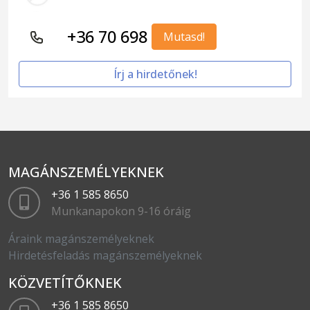
+36 70 698
Mutasd!
Írj a hirdetőnek!
MAGÁNSZEMÉLYEKNEK
+36 1 585 8650
Munkanapokon 9-16 óráig
Áraink magánszemélyeknek
Hirdetésfeladás magánszemélyeknek
KÖZVETÍTŐKNEK
+36 1 585 8650