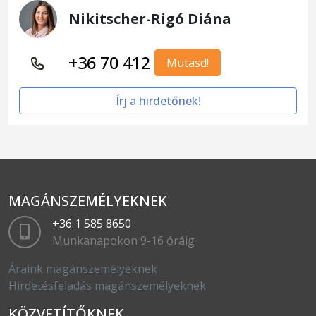
Nikitscher-Rigó Diána
+36 70 412
Mutasd!
Írj a hirdetőnek!
MAGÁNSZEMÉLYEKNEK
+36 1 585 8650
Munkanapokon 9-16 óráig
Áraink magánszemélyeknek
Hirdetésfeladás magánszemélyeknek
KÖZVETÍTŐKNEK