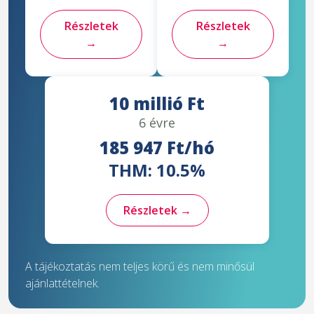
Részletek
Részletek
→
→
10 millió Ft
6 évre
185 947 Ft/hó
THM: 10.5%
Részletek →
A tájékoztatás nem teljes körű és nem minősül
ajánlattételnek.