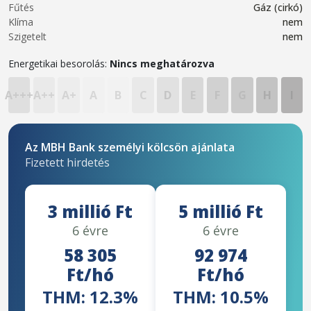
Fűtés
Gáz (cirkó)
Klíma
nem
Szigetelt
nem
Energetikai besorolás:
Nincs meghatározva
A+++
A++
A+
A
B
C
D
E
F
G
H
I
Az MBH Bank személyi kölcsön ajánlata
Fizetett hirdetés
3 millió Ft
5 millió Ft
6 évre
6 évre
58 305
92 974
Ft/hó
Ft/hó
THM: 12.3%
THM: 10.5%