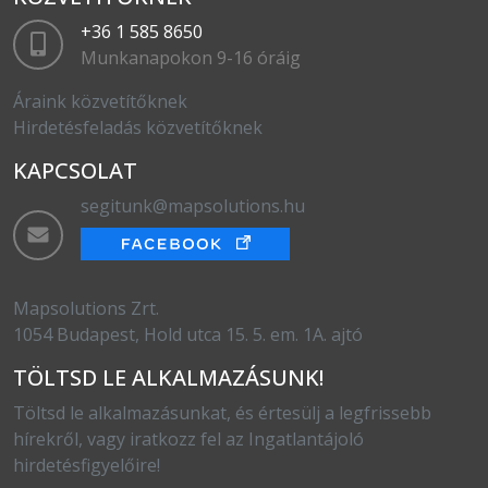
+36 1 585 8650
Munkanapokon 9-16 óráig
Áraink közvetítőknek
Hirdetésfeladás közvetítőknek
KAPCSOLAT
segitunk@mapsolutions.hu
Mapsolutions Zrt.
1054 Budapest, Hold utca 15. 5. em. 1A. ajtó
TÖLTSD LE ALKALMAZÁSUNK!
Töltsd le alkalmazásunkat, és értesülj a legfrissebb
hírekről, vagy iratkozz fel az Ingatlantájoló
hirdetésfigyelőire!