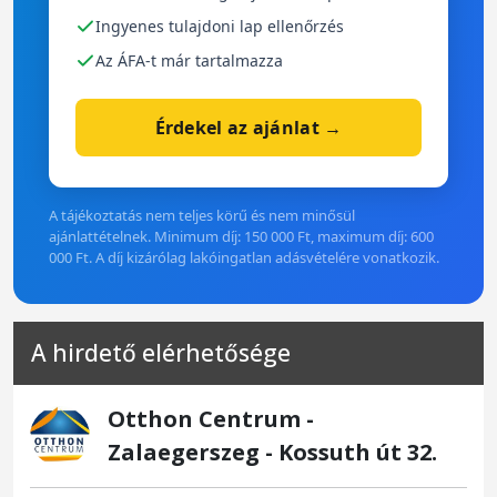
Ingyenes tulajdoni lap ellenőrzés
Az ÁFA-t már tartalmazza
Érdekel az ajánlat →
A tájékoztatás nem teljes körű és nem minősül
ajánlattételnek. Minimum díj: 150 000 Ft, maximum díj: 600
000 Ft. A díj kizárólag lakóingatlan adásvételére vonatkozik.
A hirdető elérhetősége
Otthon Centrum -
Zalaegerszeg - Kossuth út 32.