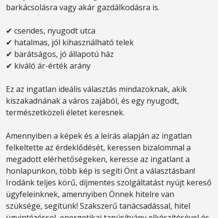
barkácsolásra vagy akár gazdálkodásra is.
✔ csendes, nyugodt utca
✔ hatalmas, jól kihasználható telek
✔ barátságos, jó állapotú ház
✔ kiváló ár-érték arány
Ez az ingatlan ideális választás mindazoknak, akik
kiszakadnának a város zajából, és egy nyugodt,
természetközeli életet keresnek.
Amennyiben a képek és a leírás alapján az ingatlan
felkeltette az érdeklődését, keressen bizalommal a
megadott elérhetőségeken, keresse az ingatlant a
honlapunkon, több kép is segíti Önt a választásban!
Irodánk teljes körű, díjmentes szolgáltatást nyújt kereső
ügyfeleinknek, amennyiben Önnek hitelre van
szüksége, segítünk! Szakszerű tanácsadással, hitel
ügyintézéssel, energetikai tanúsítvány elkészítésével és