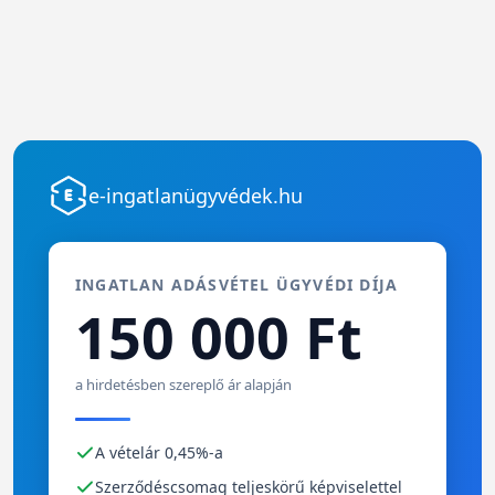
e-ingatlanügyvédek.hu
INGATLAN ADÁSVÉTEL ÜGYVÉDI DÍJA
150 000 Ft
a hirdetésben szereplő ár alapján
A vételár 0,45%-a
Szerződéscsomag teljeskörű képviselettel