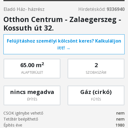
Eladó Ház- házrész
Hirdetéskód:
9336940
Otthon Centrum - Zalaegerszeg -
Kossuth út 32.
Felújításhoz személyi kölcsönt keres? Kalkuláljon
itt! →
2
65.00 m
2
ALAPTERÜLET
SZOBASZÁM
nincs megadva
Gáz (cirkó)
ÉPÍTÉS
FŰTÉS
CSOK igénybe vehető
nem
Tetőtér beépíthető
nem
Építés éve
1980