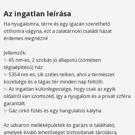
Az ingatlan leírása
Ha nyugalomra, térre és egy igazán szerethető
otthonra vágyna, ezt a zalatárnoki családi házat
érdemes megnézni!
Jellemzők:
✨ 65 nm-es, 2 szobás jó állapotú (zömében
téglaépítésű) ház
✨ 5354 nm-es, sík széles telken, ahol a természet
közelsége és a tágas tér minden nap feltölti.
✨ Az ingatlan különlegessége, hogy csak az egyik
oldalról van szomszéd, így a nyugalom és a privát szféra
garantált.
✨ Gáz cirkó fűtés és egy hangulatos kályha
Az udvaron melléképületek és garázs is található,
amelyek kiváló lehetőséget biztosítanak tárolásra,