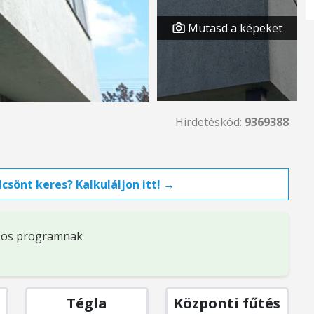
Mutasd a képeket
Hirdetéskód:
9369388
csönt keres? Kalkuláljon itt! →
%-os programnak
.
Tégla
Központi fűtés