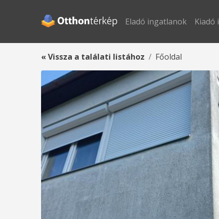
Eladó ingatlanok
Kiadó 
« Vissza a találati listához
Főoldal