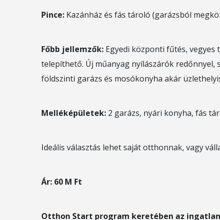
Pince:
Kazánház és fás tároló (garázsból megköz
Főbb jellemzők:
Egyedi központi fűtés, vegyes 
telepíthető. Új műanyag nyílászárók redőnnyel, 
földszinti garázs és mosókonyha akár üzlethelyis
Melléképületek:
2 garázs, nyári konyha, fás táro
Ideális választás lehet saját otthonnak, vagy válla
Ár:
60 M Ft
Otthon Start program keretében az ingatlanv