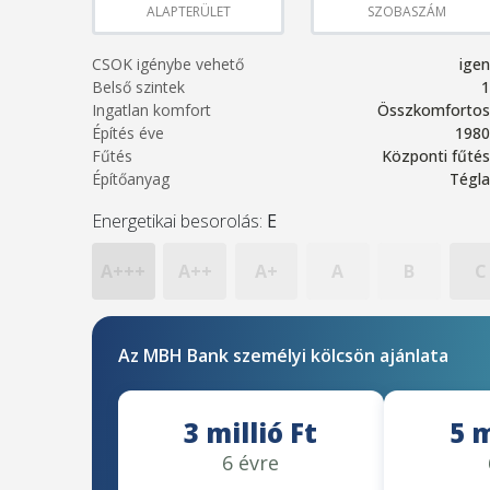
ALAPTERÜLET
SZOBASZÁM
CSOK igénybe vehető
igen
Belső szintek
1
Ingatlan komfort
Összkomfortos
Építés éve
1980
Fűtés
Központi fűtés
Építőanyag
Tégla
Energetikai besorolás:
E
A+++
A++
A+
A
B
C
Az MBH Bank személyi kölcsön ajánlata
3 millió Ft
5 m
6 évre