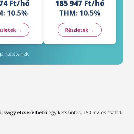
74 Ft/hó
185 947 Ft/hó
: 10.5%
THM: 10.5%
szletek →
Részletek →
ánlattételnek.
ó, vagy elcserélhető
egy kétszintes, 150 m2-es családi