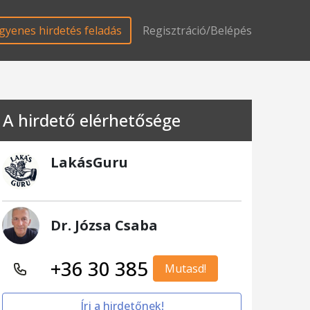
gyenes hirdetés feladás
Regisztráció/Belépés
A hirdető elérhetősége
LakásGuru
Dr. Józsa Csaba
+36 30 385
Mutasd!
Írj a hirdetőnek!