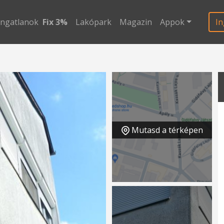
ingatlanok
Fix 3%
Lakópark
Magazin
Appok
In
Mutasd a térképen