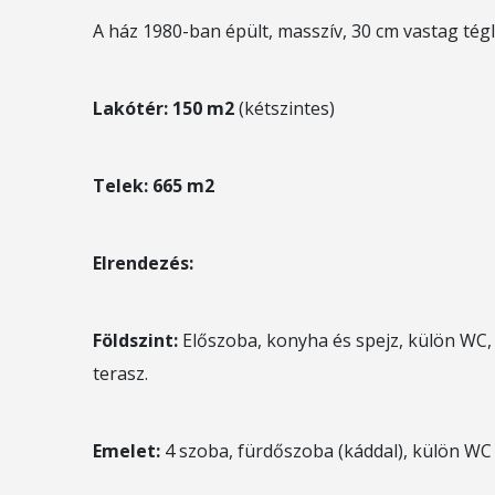
A ház 1980-ban épült, masszív, 30 cm vastag tégla
Lakótér:
150 m2
(kétszintes)
Telek:
665 m2
Elrendezés:
Földszint:
Előszoba, konyha és spejz, külön WC,
terasz.
Emelet:
4 szoba, fürdőszoba (káddal), külön WC 