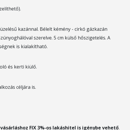
elíthető).
tüzelésű kazánnal. Bélelt kémény - cirkó gázkazán
szúnyoghálóval szerelve. 5 cm külső hőszigetelés. A
égnek is kialakítható.
ló és kerti kiülő.
lkozás céljára is.
ásárláshoz FIX 3%-os lakáshitel is igénybe vehető
.