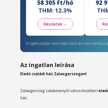
58 305 Ft/hó
92 9
THM: 12.3%
THM
Részletek →
Ré
A tájékoztatás nem teljes körű és nem minősül aj
Az ingatlan leírása
Eladó családi ház Zalaegerszegen!
Zalaegerszeg zalabesenyői városrészében
elad
ház.