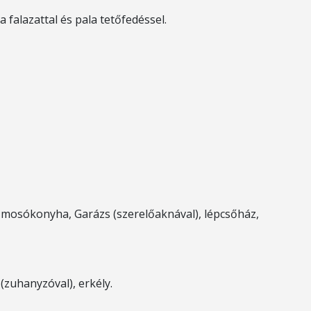
 falazattal és pala tetőfedéssel.
 mosókonyha, Garázs (szerelőaknával), lépcsőház,
(zuhanyzóval), erkély.