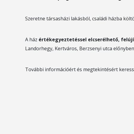
Szeretne társasházi lakásból, családi házba költ
A ház
értékegyeztetéssel elcserélhető, felújí
Landorhegy, Kertváros, Berzsenyi utca előnyben
További információért és megtekintésért keres