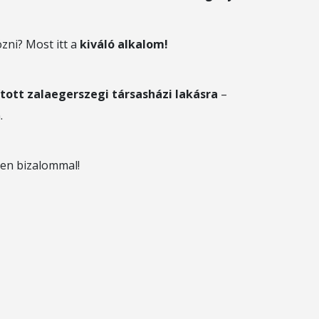
özni? Most itt a
kiváló alkalom!
tott zalaegerszegi társasházi lakásra
–
.
sen bizalommal!