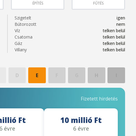
ÉPÍTÉS
FŰTÉS
Szigetelt
igen
Bútorozott
nem
Víz
telken belül
Csatorna
telken belül
Gáz
telken belül
Villany
telken belül
D
E
F
G
H
I
Fizetett hirdetés
illió Ft
10 millió Ft
6 évre
6 évre