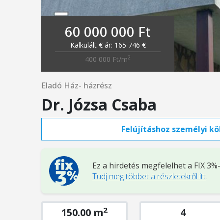
60 000 000 Ft
Kalkulált € ár: 165 746 €
2
400 000 Ft/m
Eladó Ház- házrész
Dr. Józsa Csaba
Felújításhoz személyi köl
Ez a hirdetés megfelelhet a FIX 3
Tudj meg többet a részletekről itt
.
2
150.00 m
4