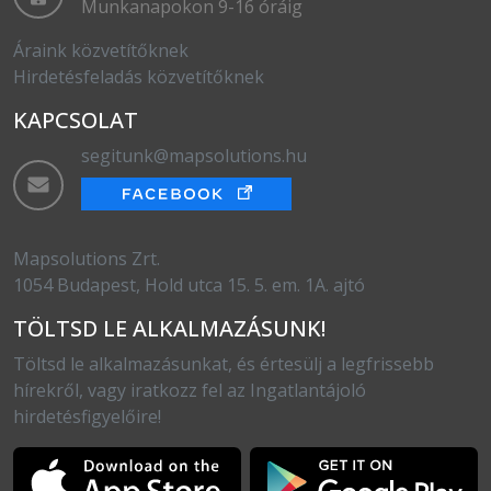
Munkanapokon 9-16 óráig
Áraink közvetítőknek
Hirdetésfeladás közvetítőknek
KAPCSOLAT
segitunk@mapsolutions.hu
Mapsolutions Zrt.
1054 Budapest, Hold utca 15. 5. em. 1A. ajtó
TÖLTSD LE ALKALMAZÁSUNK!
Töltsd le alkalmazásunkat, és értesülj a legfrissebb
hírekről, vagy iratkozz fel az Ingatlantájoló
hirdetésfigyelőire!