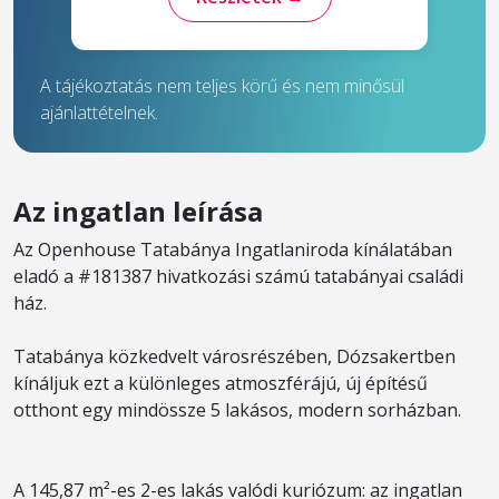
A tájékoztatás nem teljes körű és nem minősül
ajánlattételnek.
Az ingatlan leírása
Az Openhouse Tatabánya Ingatlaniroda kínálatában
eladó a #181387 hivatkozási számú tatabányai családi
ház.
Tatabánya közkedvelt városrészében, Dózsakertben
kínáljuk ezt a különleges atmoszférájú, új építésű
otthont egy mindössze 5 lakásos, modern sorházban.
A 145,87 m²-es 2-es lakás valódi kuriózum: az ingatlan