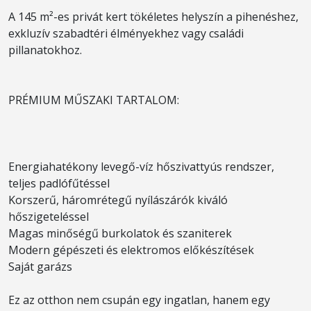
A 145 m²-es privát kert tökéletes helyszín a pihenéshez,
exkluzív szabadtéri élményekhez vagy családi
pillanatokhoz.
PRÉMIUM MŰSZAKI TARTALOM:
Energiahatékony levegő-víz hőszivattyús rendszer,
teljes padlófűtéssel
Korszerű, háromrétegű nyílászárók kiváló
hőszigeteléssel
Magas minőségű burkolatok és szaniterek
Modern gépészeti és elektromos előkészítések
Saját garázs
Ez az otthon nem csupán egy ingatlan, hanem egy