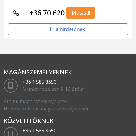
+36 70 620
Mutasd!
Írj a hirdetőnek!
MAGÁNSZEMÉLYEKNEK
+36 1 585 8650
Munkanapokon 9-16 óráig
Áraink magánszemélyeknek
Hirdetésfeladás magánszemélyeknek
KÖZVETÍTŐKNEK
+36 1 585 8650