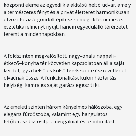
központi eleme az egyedi kialakítású belső udvar, amely
a természetes fényt és a privát életteret harmonikusan
ötvözi. Ez az átgondolt építészeti megoldás nemcsak
esztétikai élményt nyújt, hanem egyedülálló térérzetet
teremt a mindennapokban.
A földszinten megvalósított, nagyvonalú nappali–
étkező–konyha tér közvetlen kapcsolatban áll a saját
kerttel, így a belső és külső terek szinte észrevétlenül
olvadnak össze. A funkcionalitást külön háztartási
helyiség, kamra és saját garázs egészíti ki.
Az emeleti szinten három kényelmes hálószoba, egy
elegáns fürdőszoba, valamint egy hangulatos
tetőterasz biztosítja a nyugalmat és az intimitást.