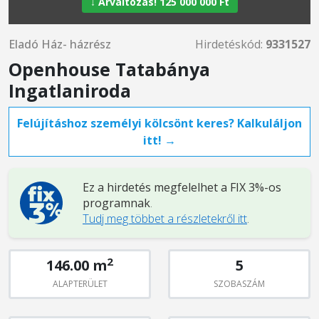
↓ Árváltozás! 125 000 000 Ft
Eladó Ház- házrész
Hirdetéskód:
9331527
Openhouse Tatabánya
Ingatlaniroda
Felújításhoz személyi kölcsönt keres? Kalkuláljon
itt! →
Ez a hirdetés megfelelhet a FIX 3%-os
programnak
.
Tudj meg többet a részletekről itt
.
2
146.00 m
5
ALAPTERÜLET
SZOBASZÁM