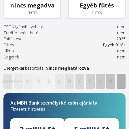
nincs megadva
Egyéb fűtés
ÉPÍTÉS
FŰTÉS
CSOK igénybe vehető
nem
Tetőtér beépíthető
nem
Építés éve
2025
Fűtés
Egyéb fűtés
Klíma
nem
Szigetelt
nem
Energetikai besorolás:
Nincs meghatározva
A+++
A++
A+
A
B
C
D
E
F
G
H
I
Az MBH Bank személyi kölcsön ajánlata
Fizetett hirdetés