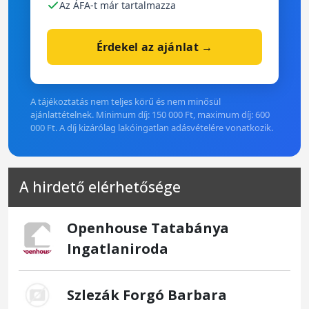
Az ÁFA-t már tartalmazza
Érdekel az ajánlat →
A tájékoztatás nem teljes körű és nem minősül
ajánlattételnek. Minimum díj: 150 000 Ft, maximum díj: 600
000 Ft. A díj kizárólag lakóingatlan adásvételére vonatkozik.
A hirdető elérhetősége
Openhouse Tatabánya
Ingatlaniroda
Szlezák Forgó Barbara