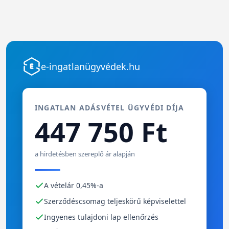
e-ingatlanügyvédek.hu
INGATLAN ADÁSVÉTEL ÜGYVÉDI DÍJA
447 750 Ft
a hirdetésben szereplő ár alapján
A vételár 0,45%-a
Szerződéscsomag teljeskörű képviselettel
Ingyenes tulajdoni lap ellenőrzés