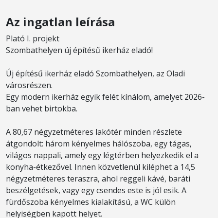
Az ingatlan leírása
Plató I. projekt
Szombathelyen új építésű ikerház eladó!
Új építésű ikerház eladó Szombathelyen, az Oladi
városrészen.
Egy modern ikerház egyik felét kínálom, amelyet 2026-
ban vehet birtokba.
A 80,67 négyzetméteres lakótér minden részlete
átgondolt: három kényelmes hálószoba, egy tágas,
világos nappali, amely egy légtérben helyezkedik el a
konyha-étkezővel. Innen közvetlenül kiléphet a 14,5
négyzetméteres teraszra, ahol reggeli kávé, baráti
beszélgetések, vagy egy csendes este is jól esik. A
fürdőszoba kényelmes kialakítású, a WC külön
helyiségben kapott helyet.