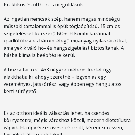
Praktikus és otthonos megoldások.
Az ingatlan nemcsak szép, hanem magas minőségű
műszaki tartalommal is épül: téglaépítésű, 15 cm-es
szigeteléssel, korszerű BOSCH kombi kazánnal
/padlófűtés/ és háromrétegű műanyag nyílászárókkal,
amelyek kiváló hő- és hangszigetelést biztosítanak. A
házba klíma is beépítésre kerül.
A hozzá tartozó 463 négyzetméteres kertet úgy
alakíthatja ki, ahogy szeretné – legyen az egy
veteményes, játszórész, vagy éppen egy hangulatos
kerti sütögető.
Ez az otthon ideális választás lehet, ha csendes
környezetre, mégis városhoz közeli, modern életstílusra
vágyik. Ha úgy érzi szívesen élne itt, kérem keressen,
beszéljük át a részleteket!