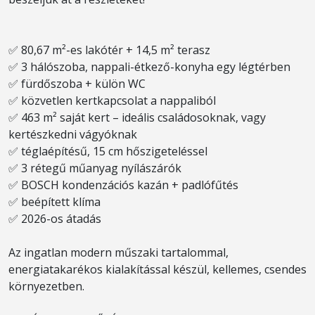
✅ 80,67 m²-es lakótér + 14,5 m² terasz
✅ 3 hálószoba, nappali-étkező-konyha egy légtérben
✅ fürdőszoba + külön WC
✅ közvetlen kertkapcsolat a nappaliból
✅ 463 m² saját kert – ideális családosoknak, vagy
kertészkedni vágyóknak
✅ téglaépítésű, 15 cm hőszigeteléssel
✅ 3 rétegű műanyag nyílászárók
✅ BOSCH kondenzációs kazán + padlófűtés
✅ beépített klíma
✅ 2026-os átadás
Az ingatlan modern műszaki tartalommal,
energiatakarékos kialakítással készül, kellemes, csendes
környezetben.