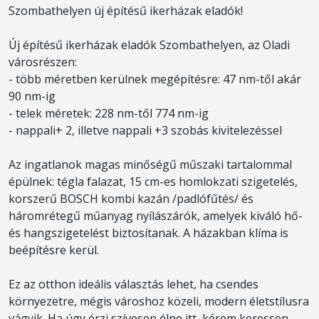
Szombathelyen új építésű ikerházak eladók!
Új építésű ikerházak eladók Szombathelyen, az Oladi
városrészen:
- több méretben kerülnek megépítésre: 47 nm-től akár
90 nm-ig
- telek méretek: 228 nm-től 774 nm-ig
- nappali+ 2, illetve nappali +3 szobás kivitelezéssel
Az ingatlanok magas minőségű műszaki tartalommal
épülnek: tégla falazat, 15 cm-es homlokzati szigetelés,
korszerű BOSCH kombi kazán /padlófűtés/ és
háromrétegű műanyag nyílászárók, amelyek kiváló hő-
és hangszigetelést biztosítanak. A házakban klíma is
beépítésre kerül.
Ez az otthon ideális választás lehet, ha csendes
környezetre, mégis városhoz közeli, modern életstílusra
vágyik. Ha úgy érzi szívesen élne itt, kérem keressen,