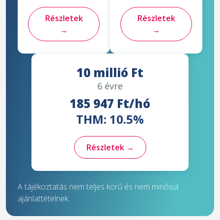
Részletek
Részletek
→
→
10 millió Ft
6 évre
185 947 Ft/hó
THM: 10.5%
Részletek →
A tájékoztatás nem teljes körű és nem minősül
ajánlattételnek.