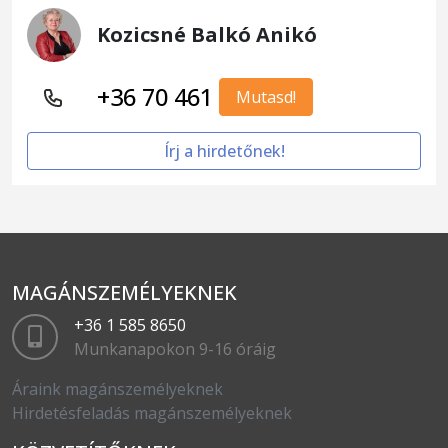
Kozicsné Balkó Anikó
+36 70 461
Mutasd!
Írj a hirdetőnek!
MAGÁNSZEMÉLYEKNEK
+36 1 585 8650
Munkanapokon 9-16 óráig
Áraink magánszemélyeknek
Hirdetésfeladás magánszemélyeknek