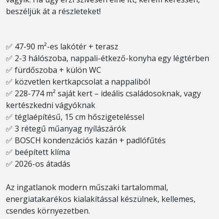
beszéljük át a részleteket!
✅ 47-90 m²-es lakótér + terasz
✅ 2-3 hálószoba, nappali-étkező-konyha egy légtérben
✅ fürdőszoba + külön WC
✅ közvetlen kertkapcsolat a nappaliból
✅ 228-774 m² saját kert – ideális családosoknak, vagy
kertészkedni vágyóknak
✅ téglaépítésű, 15 cm hőszigeteléssel
✅ 3 rétegű műanyag nyílászárók
✅ BOSCH kondenzációs kazán + padlófűtés
✅ beépített klíma
✅ 2026-os átadás
Az ingatlanok modern műszaki tartalommal,
energiatakarékos kialakítással készülnek, kellemes,
csendes környezetben.