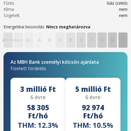
Fűtés
Gáz (cirkó)
Klíma
nem
Szigetelt
nem
Energetikai besorolás:
Nincs meghatározva
A+++
A++
A+
A
B
C
D
E
F
G
H
I
Az MBH Bank személyi kölcsön ajánlata
Fizetett hirdetés
3 millió Ft
5 millió Ft
6 évre
6 évre
58 305
92 974
Ft/hó
Ft/hó
THM: 12.3%
THM: 10.5%