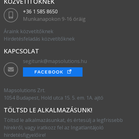
KÖZVETÍTŐKNEK
+36 1 585 8650
Munkanapokon 9-16 óráig
Áraink közvetítőknek
Hirdetésfeladás közvetítőknek
KAPCSOLAT
segitunk@mapsolutions.hu
Mapsolutions Zrt.
1054 Budapest, Hold utca 15. 5. em. 1A. ajtó
TÖLTSD LE ALKALMAZÁSUNK!
Töltsd le alkalmazásunkat, és értesülj a legfrissebb
hírekről, vagy iratkozz fel az Ingatlantájoló
hirdetésfigyelőire!