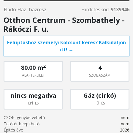
Eladó Ház- házrész
Hirdetéskód:
9139946
Otthon Centrum - Szombathely -
Rákóczi F. u.
Felújításhoz személyi kölcsönt keres? Kalkuláljon
itt! →
2
80.00 m
4
ALAPTERÜLET
SZOBASZÁM
nincs megadva
Gáz (cirkó)
ÉPÍTÉS
FŰTÉS
CSOK igénybe vehető
nem
Tetőtér beépíthető
nem
Építés éve
2026