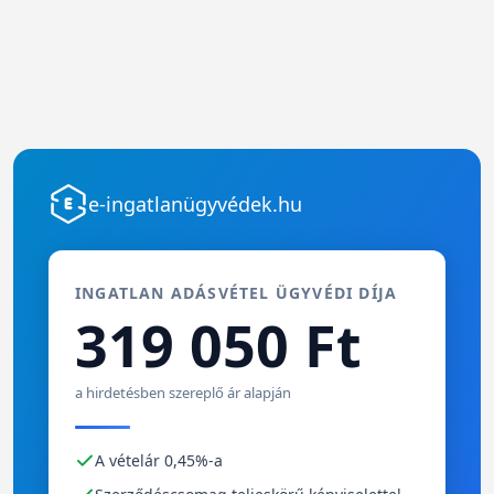
e-ingatlanügyvédek.hu
INGATLAN ADÁSVÉTEL ÜGYVÉDI DÍJA
319 050 Ft
a hirdetésben szereplő ár alapján
A vételár 0,45%-a