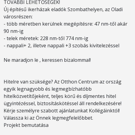
TOVÁBBI LEHETŐSÉGEK!
Új építésű ikerházak eladók Szombathelyen, az Oladi
városrészen:
- több méretben kerülnek megépítésre: 47 nm-től akár
90 nm-ig
- telek méretek: 228 nm-től 774 nm-ig
- nappali+ 2, illetve nappali +3 szobás kivitelezéssel
Ne maradjon le , keressen bizalommal!
Hitelre van szüksége? Az Otthon Centrum az ország
egyik legnagyobb és legmegbízhatóbb
hitelközvetítőjeként, teljes körű és díjmentes hitel
ügyintézéssel, biztosításkötéssel áll rendelkezésére!
Kérje személyre szabott ajánlatunkat Kollégáinktól!
Válassza ki az Önnek legmegfelelőbbet.
Projekt bemutatása