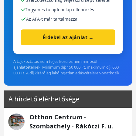
Szerződéscsomag teljeskörű képviselettel
Ingyenes tulajdoni lap ellenőrzés
Az ÁFA-t már tartalmazza
Érdekel az ajánlat →
A tájékoztatás nem teljes körű és nem minősül
ajánlattételnek. Minimum díj: 150 000 Ft, maximum díj: 600
000 Ft. A díj kizárólag lakóingatlan adásvételére vonatkozik.
A hirdető elérhetősége
Otthon Centrum -
Szombathely - Rákóczi F. u.