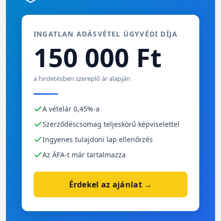
INGATLAN ADÁSVÉTEL ÜGYVÉDI DÍJA
150 000 Ft
a hirdetésben szereplő ár alapján
A vételár 0,45%-a
Szerződéscsomag teljeskörű képviselettel
Ingyenes tulajdoni lap ellenőrzés
Az ÁFA-t már tartalmazza
Érdekel az ajánlat →