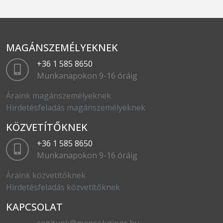
MAGÁNSZEMÉLYEKNEK
+36 1 585 8650
Munkanapokon 9-16 óráig
Áraink magánszemélyeknek
Hirdetésfeladás magánszemélyeknek
KÖZVETÍTŐKNEK
+36 1 585 8650
Munkanapokon 9-16 óráig
Áraink közvetítőknek
Hirdetésfeladás közvetítőknek
KAPCSOLAT