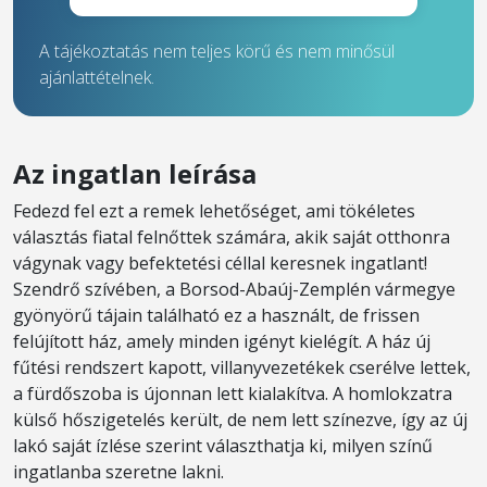
A tájékoztatás nem teljes körű és nem minősül
ajánlattételnek.
Az ingatlan leírása
Fedezd fel ezt a remek lehetőséget, ami tökéletes
választás fiatal felnőttek számára, akik saját otthonra
vágynak vagy befektetési céllal keresnek ingatlant!
Szendrő szívében, a Borsod-Abaúj-Zemplén vármegye
gyönyörű tájain található ez a használt, de frissen
felújított ház, amely minden igényt kielégít. A ház új
fűtési rendszert kapott, villanyvezetékek cserélve lettek,
a fürdőszoba is újonnan lett kialakítva. A homlokzatra
külső hőszigetelés került, de nem lett színezve, így az új
lakó saját ízlése szerint választhatja ki, milyen színű
ingatlanba szeretne lakni.