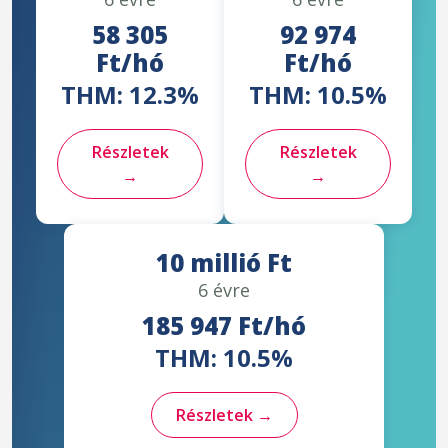
58 305
92 974
Ft/hó
Ft/hó
THM: 12.3%
THM: 10.5%
Részletek
Részletek
→
→
10 millió Ft
6 évre
185 947 Ft/hó
THM: 10.5%
Részletek →