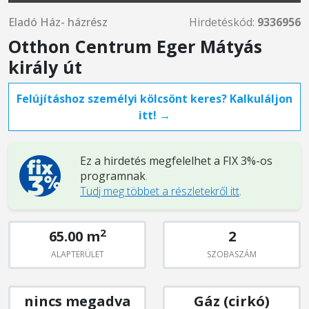
Eladó Ház- házrész
Hirdetéskód:
9336956
Otthon Centrum Eger Mátyás
király út
Felújításhoz személyi kölcsönt keres? Kalkuláljon
itt! →
Ez a hirdetés megfelelhet a FIX 3%-os
programnak
.
Tudj meg többet a részletekről itt
.
2
65.00 m
2
ALAPTERÜLET
SZOBASZÁM
nincs megadva
Gáz (cirkó)