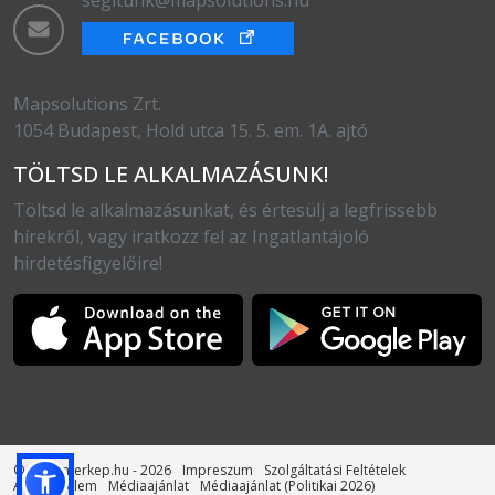
segitunk@mapsolutions.hu
Mapsolutions Zrt.
1054 Budapest, Hold utca 15. 5. em. 1A. ajtó
TÖLTSD LE ALKALMAZÁSUNK!
Töltsd le alkalmazásunkat, és értesülj a legfrissebb
hírekről, vagy iratkozz fel az Ingatlantájoló
hirdetésfigyelőire!
© otthonterkep.hu - 2026
Impreszum
Szolgáltatási Feltételek
Adatvédelem
Médiaajánlat
Médiaajánlat (Politikai 2026)