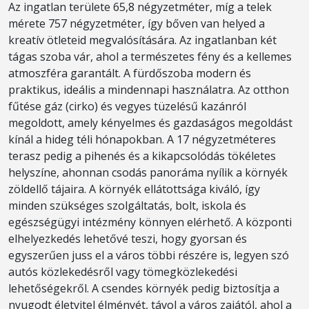
Az ingatlan területe 65,8 négyzetméter, míg a telek
mérete 757 négyzetméter, így bőven van helyed a
kreatív ötleteid megvalósítására. Az ingatlanban két
tágas szoba vár, ahol a természetes fény és a kellemes
atmoszféra garantált. A fürdőszoba modern és
praktikus, ideális a mindennapi használatra. Az otthon
fűtése gáz (cirko) és vegyes tüzelésű kazánról
megoldott, amely kényelmes és gazdaságos megoldást
kínál a hideg téli hónapokban. A 17 négyzetméteres
terasz pedig a pihenés és a kikapcsolódás tökéletes
helyszíne, ahonnan csodás panoráma nyílik a környék
zöldellő tájaira. A környék ellátottsága kiváló, így
minden szükséges szolgáltatás, bolt, iskola és
egészségügyi intézmény könnyen elérhető. A központi
elhelyezkedés lehetővé teszi, hogy gyorsan és
egyszerűen juss el a város többi részére is, legyen szó
autós közlekedésről vagy tömegközlekedési
lehetőségekről. A csendes környék pedig biztosítja a
nyugodt életvitel élményét, távol a város zajától, ahol a