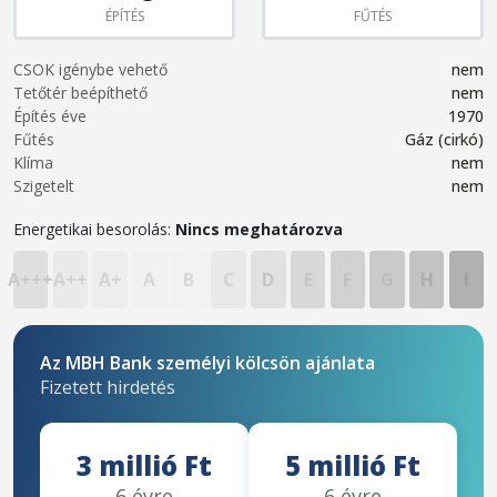
ÉPÍTÉS
FŰTÉS
CSOK igénybe vehető
nem
Tetőtér beépíthető
nem
Építés éve
1970
Fűtés
Gáz (cirkó)
Klíma
nem
Szigetelt
nem
Energetikai besorolás:
Nincs meghatározva
A+++
A++
A+
A
B
C
D
E
F
G
H
I
Az MBH Bank személyi kölcsön ajánlata
Fizetett hirdetés
3 millió Ft
5 millió Ft
6 évre
6 évre