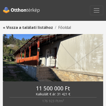
« Vissza a találati listához
Főoldal
11 500 000 Ft
Kalkulált € ár: 31 421 €
2
176 923 Ft/m