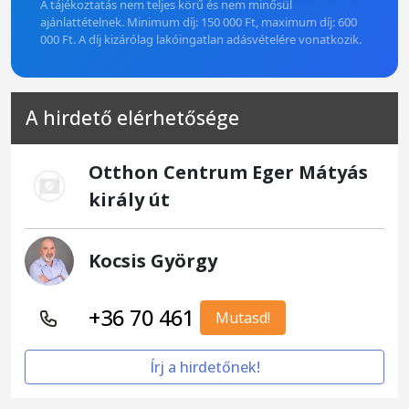
A tájékoztatás nem teljes körű és nem minősül
ajánlattételnek. Minimum díj: 150 000 Ft, maximum díj: 600
000 Ft. A díj kizárólag lakóingatlan adásvételére vonatkozik.
A hirdető elérhetősége
Otthon Centrum Eger Mátyás
király út
Kocsis György
+36 70 461
Mutasd!
Írj a hirdetőnek!