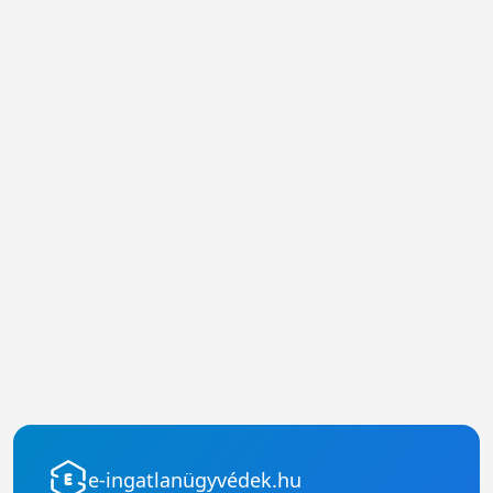
e-ingatlanügyvédek.hu