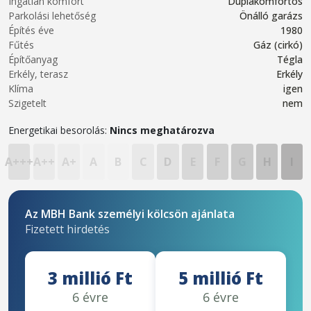
Ingatlan komfort
Duplakomfortos
Parkolási lehetőség
Önálló garázs
Építés éve
1980
Fűtés
Gáz (cirkó)
Építőanyag
Tégla
Erkély, terasz
Erkély
Klíma
igen
Szigetelt
nem
Energetikai besorolás:
Nincs meghatározva
A+++
A++
A+
A
B
C
D
E
F
G
H
I
Az MBH Bank személyi kölcsön ajánlata
Fizetett hirdetés
3 millió Ft
5 millió Ft
6 évre
6 évre