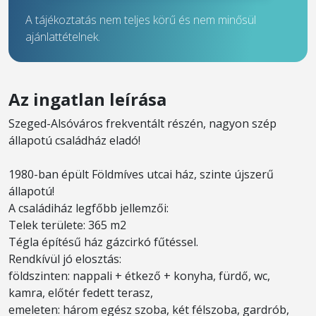
A tájékoztatás nem teljes körű és nem minősül
ajánlattételnek.
Az ingatlan leírása
Szeged-Alsóváros frekventált részén, nagyon szép
állapotú családház eladó!
1980-ban épült Földmíves utcai ház, szinte újszerű
állapotú!
A családiház legfőbb jellemzői:
Telek területe: 365 m2
Tégla építésű ház gázcirkó fűtéssel.
Rendkívül jó elosztás:
földszinten: nappali + étkező + konyha, fürdő, wc,
kamra, előtér fedett terasz,
emeleten: három egész szoba, két félszoba, gardrób,