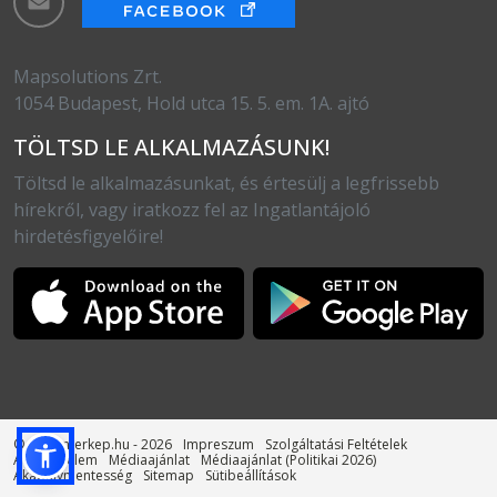
Mapsolutions Zrt.
1054 Budapest, Hold utca 15. 5. em. 1A. ajtó
TÖLTSD LE ALKALMAZÁSUNK!
Töltsd le alkalmazásunkat, és értesülj a legfrissebb
hírekről, vagy iratkozz fel az Ingatlantájoló
hirdetésfigyelőire!
© otthonterkep.hu - 2026
Impreszum
Szolgáltatási Feltételek
Adatvédelem
Médiaajánlat
Médiaajánlat (Politikai 2026)
Akadálymentesség
Sitemap
Sütibeállítások