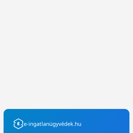
e-ingatlanügyvédek.hu