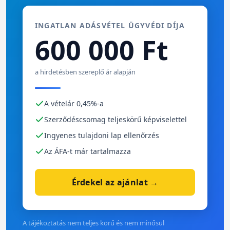
INGATLAN ADÁSVÉTEL ÜGYVÉDI DÍJA
600 000 Ft
a hirdetésben szereplő ár alapján
A vételár 0,45%-a
Szerződéscsomag teljeskörű képviselettel
Ingyenes tulajdoni lap ellenőrzés
Az ÁFA-t már tartalmazza
Érdekel az ajánlat →
A tájékoztatás nem teljes körű és nem minősül