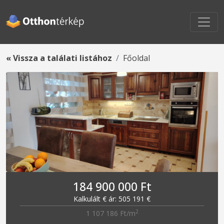
« Vissza a találati listához
Főoldal
184 900 000 Ft
Kalkulált € ár: 505 191 €
2
1 107 186 Ft/m