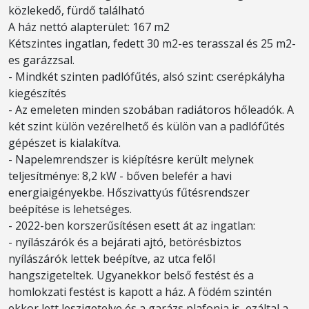
közlekedő, fürdő található
A ház nettó alapterület: 167 m2
Kétszintes ingatlan, fedett 30 m2-es terasszal és 25 m2-
es garázzsal.
- Mindkét szinten padlófűtés, alsó szint: cserépkályha
kiegészítés
- Az emeleten minden szobában radiátoros hőleadók. A
két szint külön vezérelhető és külön van a padlófűtés
gépészet is kialakítva.
- Napelemrendszer is kiépítésre került melynek
teljesítménye: 8,2 kW - bőven belefér a havi
energiaigényekbe. Hőszivattyús fűtésrendszer
beépítése is lehetséges.
- 2022-ben korszerűsítésen esett át az ingatlan:
- nyílászárók és a bejárati ajtó, betörésbiztos
nyílászárók lettek beépítve, az utca felől
hangszigeteltek. Ugyanekkor belső festést és a
homlokzati festést is kapott a ház. A födém szintén
ekkor lett leszigetelve és a garázs plafonja is, ezáltal a