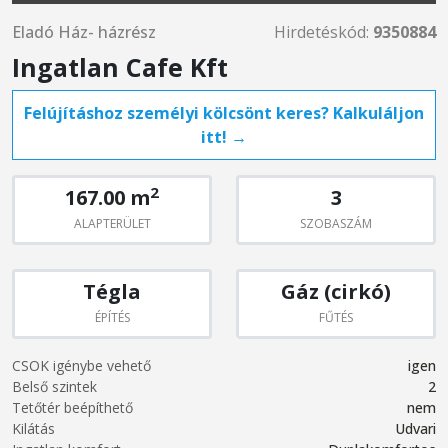
Eladó Ház- házrész
Hirdetéskód:
9350884
Ingatlan Cafe Kft
Felújításhoz személyi kölcsönt keres? Kalkuláljon
itt! →
2
167.00 m
3
ALAPTERÜLET
SZOBASZÁM
Tégla
Gáz (cirkó)
ÉPÍTÉS
FŰTÉS
CSOK igénybe vehető
igen
Belső szintek
2
Tetőtér beépíthető
nem
Kilátás
Udvari