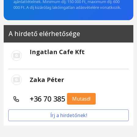
ajánlattételnek. Minimum díj: 150 000 Ft, maximum díj: 600
000 Ft. A díj kizárólag lakóingatlan adásvételére vonatkozik.
A hirdető elérhetősége
Ingatlan Cafe Kft
Zaka Péter
+36 70 385
Mutasd!
Írj a hirdetőnek!