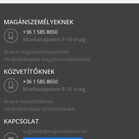
MAGÁNSZEMÉLYEKNEK
+36 1 585 8650
Munkanapokon 9-16 óráig
Áraink magánszemélyeknek
Hirdetésfeladás magánszemélyeknek
KÖZVETÍTŐKNEK
+36 1 585 8650
Munkanapokon 9-16 óráig
Áraink közvetítőknek
Hirdetésfeladás közvetítőknek
KAPCSOLAT
segitunk@mapsolutions.hu