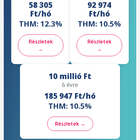
58 305
92 974
Ft/hó
Ft/hó
THM: 12.3%
THM: 10.5%
Részletek
Részletek
→
→
10 millió Ft
6 évre
185 947 Ft/hó
THM: 10.5%
Részletek →