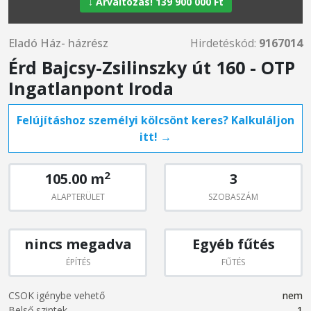
↓ Árváltozás! 139 900 000 Ft
Eladó Ház- házrész
Hirdetéskód:
9167014
Érd Bajcsy-Zsilinszky út 160 - OTP
Ingatlanpont Iroda
Felújításhoz személyi kölcsönt keres? Kalkuláljon
itt! →
2
105.00 m
3
ALAPTERÜLET
SZOBASZÁM
nincs megadva
Egyéb fűtés
ÉPÍTÉS
FŰTÉS
CSOK igénybe vehető
nem
Belső szintek
1