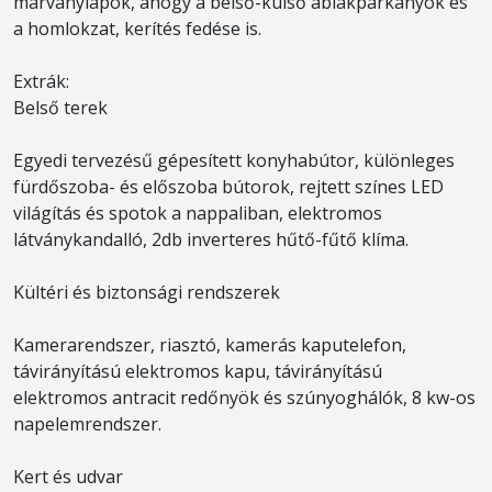
márványlapok, ahogy a belső-külső ablakpárkányok és
a homlokzat, kerítés fedése is.
Extrák:
Belső terek
Egyedi tervezésű gépesített konyhabútor, különleges
fürdőszoba- és előszoba bútorok, rejtett színes LED
világítás és spotok a nappaliban, elektromos
látványkandalló, 2db inverteres hűtő-fűtő klíma.
Kültéri és biztonsági rendszerek
Kamerarendszer, riasztó, kamerás kaputelefon,
távirányítású elektromos kapu, távirányítású
elektromos antracit redőnyök és szúnyoghálók, 8 kw-os
napelemrendszer.
Kert és udvar