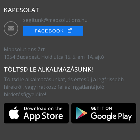
KAPCSOLAT
segitunk@mapsolutions.hu
Mapsolutions Zrt.
1054 Budapest, Hold utca 15. 5. em. 1A. ajtó
TÖLTSD LE ALKALMAZÁSUNK!
Töltsd le alkalmazásunkat, és értesülj a legfrissebb
hírekről, vagy iratkozz fel az Ingatlantájoló
hirdetésfigyelőire!