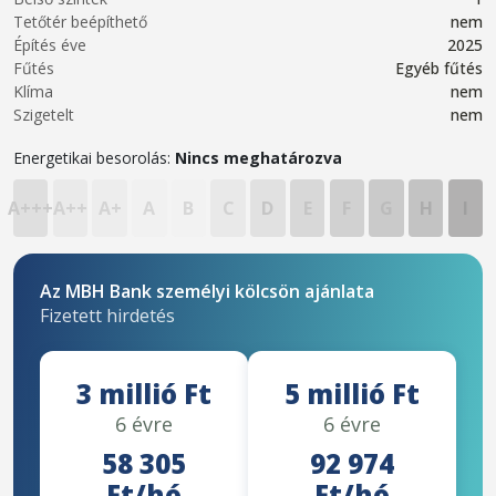
Tetőtér beépíthető
nem
Építés éve
2025
Fűtés
Egyéb fűtés
Klíma
nem
Szigetelt
nem
Energetikai besorolás:
Nincs meghatározva
A+++
A++
A+
A
B
C
D
E
F
G
H
I
Az MBH Bank személyi kölcsön ajánlata
Fizetett hirdetés
3 millió Ft
5 millió Ft
6 évre
6 évre
58 305
92 974
Ft/hó
Ft/hó