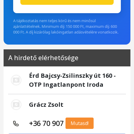
A tájékoztatás nem teljes körű és nem minősül
ajánlattételnek. Minimum díj: 150 000 Ft, maximum díj: 600
000 Ft. A díj kizárólag lakóingatlan adásvételére vonatkozik.
A hirdető elérhetősége
Érd Bajcsy-Zsilinszky út 160 -
OTP Ingatlanpont Iroda
Grácz Zsolt
+36 70 907
Mutasd!