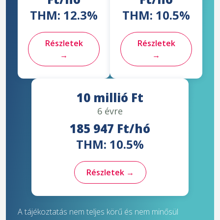
THM: 12.3%
THM: 10.5%
Részletek
Részletek
→
→
10 millió Ft
6 évre
185 947 Ft/hó
THM: 10.5%
Részletek →
A tájékoztatás nem teljes körű és nem minősül