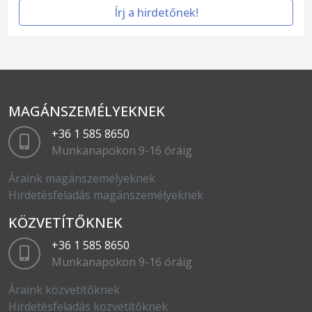
Írj a hirdetőnek!
MAGÁNSZEMÉLYEKNEK
+36 1 585 8650
Munkanapokon 9-16 óráig
Áraink magánszemélyeknek
Hirdetésfeladás magánszemélyeknek
KÖZVETÍTŐKNEK
+36 1 585 8650
Munkanapokon 9-16 óráig
Áraink közvetítőknek
Hirdetésfeladás közvetítőknek