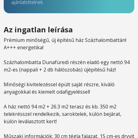
ajánlattételnek.
Az ingatlan leírása
Prémium minőségű, új építésű ház Százhalombattán!
A+++ energetika!
Százhalombatta Dunafüredi részén eladó egy nettó 94
m2-es (nappali + 2 db hálószobás) újépítésű ház!
Minőségi kivitelezéssel épült saját részre, kiváló
anyagokkal és kiemelt odafigyeléssel!
A ház nettó 94 m2 + 26.3 m2 terasz és kb. 350 m2
telekrésszel rendelkezik, saroktelek, külön bejárat,
külön leválasztott kert!
Műszaki információk: 30 cm tégla falazat, 15 cm-es dryvit