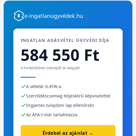
e-ingatlanügyvédek.hu
INGATLAN ADÁSVÉTEL ÜGYVÉDI DÍJA
584 550 Ft
a hirdetésben szereplő ár alapján
A vételár 0,45%-a
Szerződéscsomag teljeskörű képviselettel
Ingyenes tulajdoni lap ellenőrzés
Az ÁFA-t már tartalmazza
Érdekel az ajánlat →