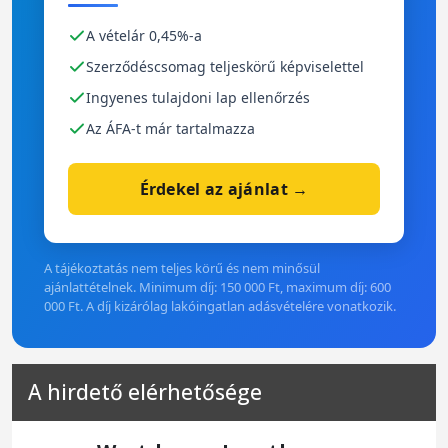
A vételár 0,45%-a
Szerződéscsomag teljeskörű képviselettel
Ingyenes tulajdoni lap ellenőrzés
Az ÁFA-t már tartalmazza
Érdekel az ajánlat →
A tájékoztatás nem teljes körű és nem minősül
ajánlattételnek. Minimum díj: 150 000 Ft, maximum díj: 600
000 Ft. A díj kizárólag lakóingatlan adásvételére vonatkozik.
A hirdető elérhetősége