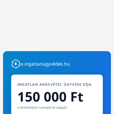
e-ingatlanügyvédek.hu
INGATLAN ADÁSVÉTEL ÜGYVÉDI DÍJA
150 000 Ft
a hirdetésben szereplő ár alapján