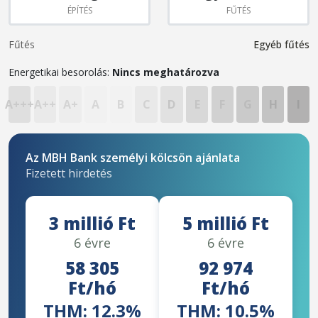
ÉPÍTÉS
FŰTÉS
Fűtés
Egyéb fűtés
Energetikai besorolás:
Nincs meghatározva
A+++
A++
A+
A
B
C
D
E
F
G
H
I
Az MBH Bank személyi kölcsön ajánlata
Fizetett hirdetés
3 millió Ft
5 millió Ft
6 évre
6 évre
58 305
92 974
Ft/hó
Ft/hó
THM: 12.3%
THM: 10.5%