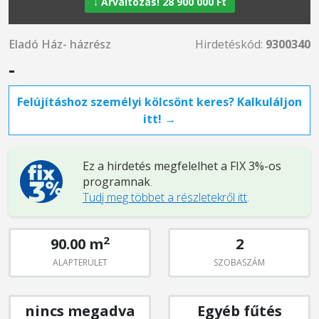
↓ Árváltozás! 28 900 000 Ft
Eladó Ház- házrész
Hirdetéskód:
9300340
-
Felújításhoz személyi kölcsönt keres? Kalkuláljon
itt! →
Ez a hirdetés megfelelhet a FIX 3%-os
programnak
.
Tudj meg többet a részletekről itt
.
2
90.00 m
2
ALAPTERÜLET
SZOBASZÁM
nincs megadva
Egyéb fűtés