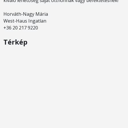
kiváló lehetőség saját otthonnak vagy befektetésnek!
Horváth-Nagy Mária
West-Haus Ingatlan
+36 20 217 9220
Térkép