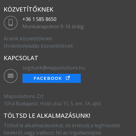
KÖZVETÍTŐKNEK
+36 1 585 8650
Munkanapokon 9-16 óráig
Áraink közvetítőknek
Hirdetésfeladás közvetítőknek
KAPCSOLAT
segitunk@mapsolutions.hu
Mapsolutions Zrt.
1054 Budapest, Hold utca 15. 5. em. 1A. ajtó
TÖLTSD LE ALKALMAZÁSUNK!
Töltsd le alkalmazásunkat, és értesülj a legfrissebb
hírekről, vagy iratkozz fel az Ingatlantájoló