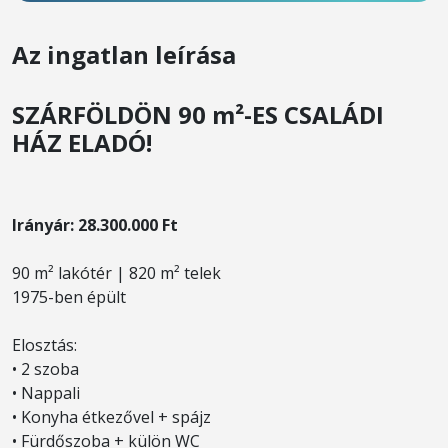
Az ingatlan leírása
SZÁRFÖLDÖN 90 m²-ES CSALÁDI
HÁZ ELADÓ!
Irányár: 28.300.000 Ft
90 m² lakótér | 820 m² telek
1975-ben épült
Elosztás:
• 2 szoba
• Nappali
• Konyha étkezővel + spájz
• Fürdőszoba + külön WC