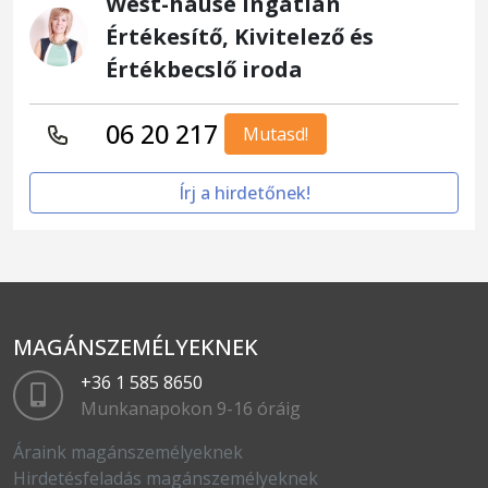
West-hause Ingatlan
Értékesítő, Kivitelező és
Értékbecslő iroda
06 20 217
Mutasd!
Írj a hirdetőnek!
MAGÁNSZEMÉLYEKNEK
+36 1 585 8650
Munkanapokon 9-16 óráig
Áraink magánszemélyeknek
Hirdetésfeladás magánszemélyeknek