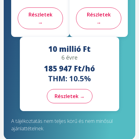
Részletek
Részletek
→
→
10 millió Ft
6 évre
185 947 Ft/hó
THM: 10.5%
Részletek →
A tájékoztatás nem teljes körű és nem minősül
ajánlattételnek.