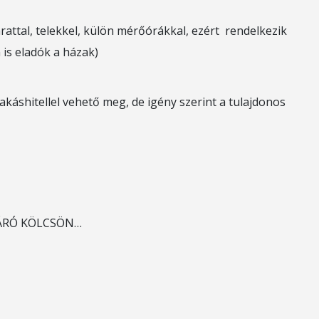
árattal, telekkel, külön mérőórákkal, ezért rendelkezik
is eladók a házak)
lakáshitellel vehető meg, de igény szerint a tulajdonos
VÁRÓ KÖLCSÖN…