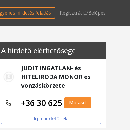
gyenes hirdetés feladás
Regisztráció/Belépés
A hirdető elérhetősége
JUDIT INGATLAN- és
HITELIRODA MONOR és
vonzáskörzete
+36 30 625
Mutasd!
Írj a hirdetőnek!