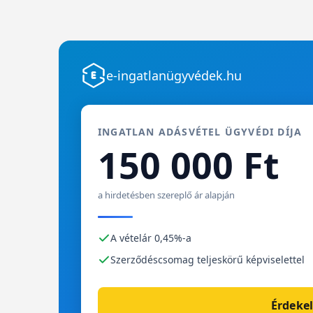
e-ingatlanügyvédek.hu
INGATLAN ADÁSVÉTEL ÜGYVÉDI DÍJA
150 000 Ft
a hirdetésben szereplő ár alapján
A vételár 0,45%-a
Szerződéscsomag teljeskörű képviselettel
Érdekel