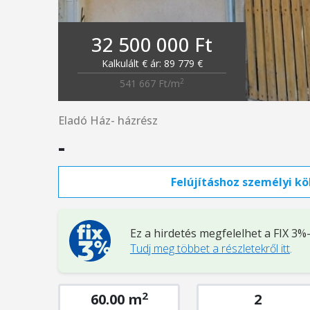
32 500 000 Ft
Kalkulált € ár: 89 779 €
2
541 667 Ft/m
Eladó Ház- házrész
-
Felújításhoz személyi köl
Ez a hirdetés megfelelhet a FIX 3
Tudj meg többet a részletekről itt
.
2
60.00 m
2