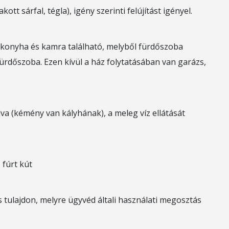
ott sárfal, tégla), igény szerinti felújítást igényel.
 konyha és kamra található, melyből fürdőszoba
 fürdőszoba. Ezen kívül a ház folytatásában van garázs,
va (kémény van kályhának), a meleg víz ellátását
 fúrt kút
ös tulajdon, melyre ügyvéd általi használati megosztás