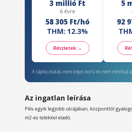
3 millió Ft
5 m
6 évre
58 305 Ft/hó
92 9
THM: 12.3%
THM
Részletek →
Ré
A tájékoztatás nem teljes körű és nem minősül aj
Az ingatlan leírása
Pilis egyik legjobb utcájában, központtól gyalog
m2-es telekkel eladó.