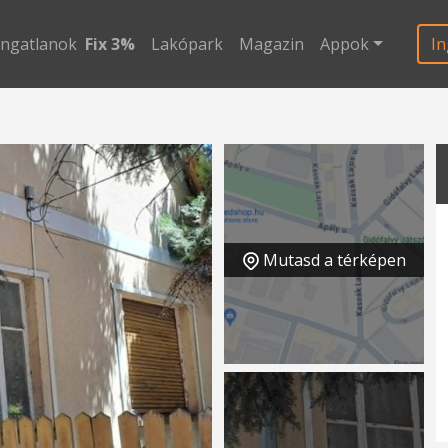
ingatlanok
Fix 3%
Lakópark
Magazin
Appok
In
Mutasd a térképen