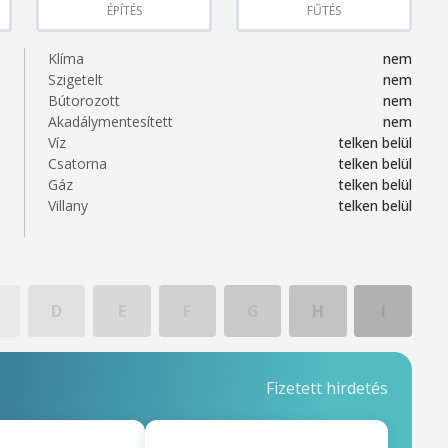
ÉPÍTÉS
FŰTÉS
Klíma
nem
Szigetelt
nem
Bútorozott
nem
Akadálymentesített
nem
Víz
telken belül
Csatorna
telken belül
Gáz
telken belül
Villany
telken belül
D
E
F
G
H
I
Fizetett hirdetés