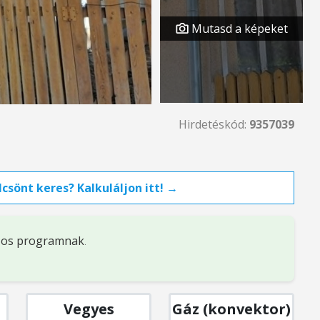
Mutasd a képeket
Hirdetéskód:
9357039
csönt keres? Kalkuláljon itt! →
%-os programnak
.
Vegyes
Gáz (konvektor)