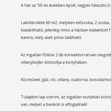
A ház az ’50-es években épült, vegyes falazatú (rak
Lakóterülete 60 m2, melyben előszoba, 2 szoba,
kialakítható, jelenleg nincs a házban kialakított
kamra, mely alatt pince található.
Az ingatlan fűtése 2 db konvektorral van megold
villanybojler biztosítja a konyhában.
Közművek: gáz, víz, villany, csatorna, locsoláshoz
Tulajdoni lap szerint, az ingatlan osztatlan köz
van, melyet a bankok is elfogadnak!