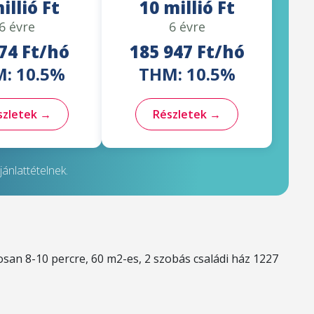
illió Ft
10 millió Ft
6 évre
6 évre
74 Ft/hó
185 947 Ft/hó
: 10.5%
THM: 10.5%
szletek →
Részletek →
ánlattételnek.
osan 8-10 percre, 60 m2-es, 2 szobás családi ház 1227