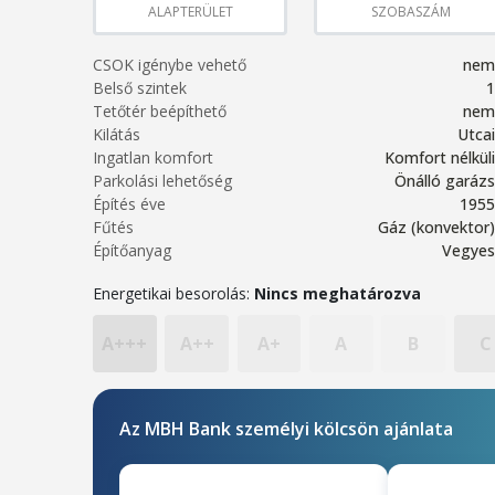
ALAPTERÜLET
SZOBASZÁM
CSOK igénybe vehető
nem
Belső szintek
1
Tetőtér beépíthető
nem
Kilátás
Utcai
Ingatlan komfort
Komfort nélküli
Parkolási lehetőség
Önálló garázs
Építés éve
1955
Fűtés
Gáz (konvektor)
Építőanyag
Vegyes
Energetikai besorolás:
Nincs meghatározva
A+++
A++
A+
A
B
C
Az MBH Bank személyi kölcsön ajánlata