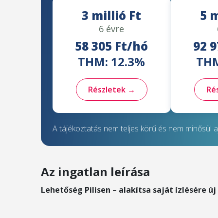
3 millió Ft
5 m
6 évre
58 305 Ft/hó
92 9
THM: 12.3%
THM
Részletek →
Ré
A tájékoztatás nem teljes körű és nem minősül aj
Az ingatlan leírása
Lehetőség Pilisen – alakítsa saját ízlésére új