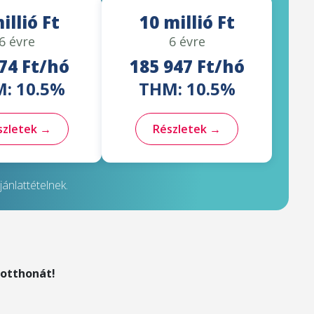
illió Ft
10 millió Ft
6 évre
6 évre
74 Ft/hó
185 947 Ft/hó
: 10.5%
THM: 10.5%
szletek →
Részletek →
ánlattételnek.
 otthonát!