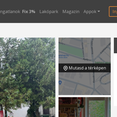
ingatlanok
Fix 3%
Lakópark
Magazin
Appok
In
Mutasd a térképen