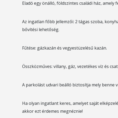
Eladó egy önálló, földszintes családi ház, amely 
Az ingatlan főbb jellemzői:
2 tágas szoba, konyha
bővítési lehetőség.
Fűtése: gázkazán és vegyestüzelésű kazán.
Összközműves: villany, gáz, vezetékes víz és csa
A parkolást udvari beálló biztosítja mely benne 
Ha olyan ingatlant keres, amelyet saját elképzelé
akkor ezt érdemes megnéznie!