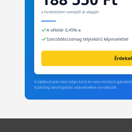
a hirdetésben szereplő ár alapján
A vételár 0,45%-a
Szerződéscsomag teljeskörű képviselettel
Érdekel
A tájékoztatás nem teljes körű és nem minősül ajánlattét
kizárólag lakóingatlan adásvételére vonatkozik.