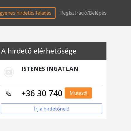
gyenes hirdetés feladás
Regisztráció/Belépés
A hirdető elérhetősége
ISTENES INGATLAN
+36 30 740
Mutasd!
Írj a hirdetőnek!