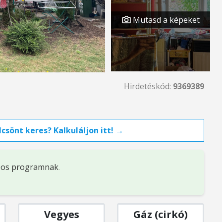
Mutasd a képeket
Hirdetéskód:
9369389
csönt keres? Kalkuláljon itt! →
%-os programnak
.
Vegyes
Gáz (cirkó)