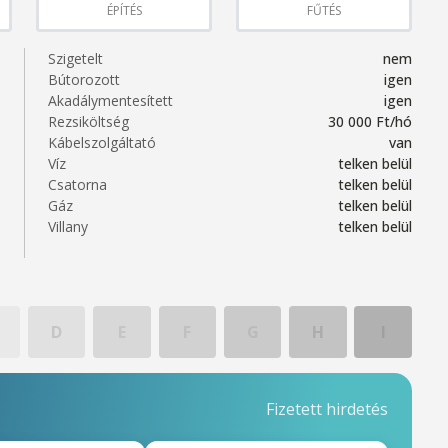
ÉPÍTÉS
FŰTÉS
Szigetelt
nem
Bútorozott
igen
Akadálymentesített
igen
Rezsiköltség
30 000 Ft/hó
Kábelszolgáltató
van
Víz
telken belül
Csatorna
telken belül
Gáz
telken belül
Villany
telken belül
D
E
F
G
H
I
Fizetett hirdetés