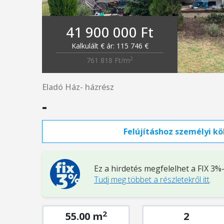
41 900 000 Ft
Kalkulált € ár: 115 746 €
2
761 818 Ft/m
Eladó Ház- házrész
-
Felújításhoz személyi köl
Ez a hirdetés megfelelhet a FIX 3
Tudj meg többet a részletekről itt
.
2
55.00 m
2