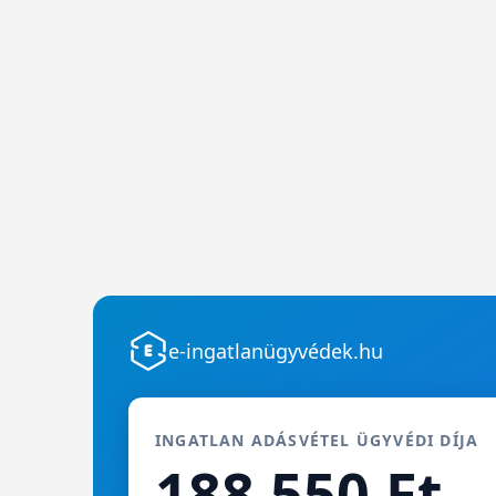
e-ingatlanügyvédek.hu
INGATLAN ADÁSVÉTEL ÜGYVÉDI DÍJA
188 550 Ft