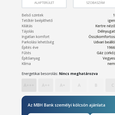
ALAPTERÜLET
SZOBASZÁM
Belső szintek
1
Tetőtér beépíthető
igen
Kilátás
Kertre néző
Tájolás
Délnyugat
Ingatlan komfort
Összkomfortos
Parkolási lehetőség
Udvari beálló
Építés éve
1966
Fűtés
Gáz (cirkó)
Építőanyag
Vegyes
Klíma
nem
Energetikai besorolás:
Nincs meghatározva
A+++
A++
A+
A
B
C
Az MBH Bank személyi kölcsön ajánlata