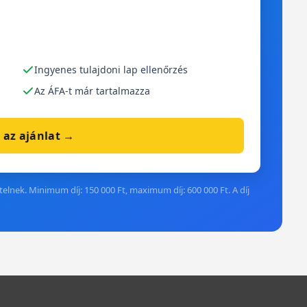
Ingyenes tulajdoni lap ellenőrzés
Az ÁFA-t már tartalmazza
 az ajánlat →
elnek. Minimum díj: 150 000 Ft, maximum díj: 600 000 Ft. A díj