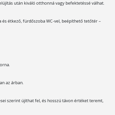
felújítás után kiváló otthonná vagy befektetéssé válhat.
 és étkező, fürdőszoba WC-vel, beépíthető tetőtér –
torna.
van az árban.
sei szerint újíthat fel, és hosszú távon értéket teremt,