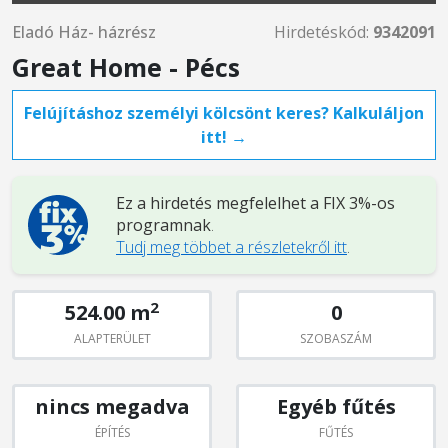
Eladó Ház- házrész
Hirdetéskód:
9342091
Great Home - Pécs
Felújításhoz személyi kölcsönt keres? Kalkuláljon
itt! →
Ez a hirdetés megfelelhet a FIX 3%-os
programnak
.
Tudj meg többet a részletekről itt
.
2
524.00 m
0
ALAPTERÜLET
SZOBASZÁM
nincs megadva
Egyéb fűtés
ÉPÍTÉS
FŰTÉS