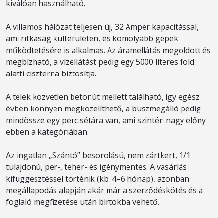
kiválóan használható.
A villamos hálózat teljesen új, 32 Amper kapacitással,
ami ritkaság külterületen, és komolyabb gépek
működtetésére is alkalmas. Az áramellátás megoldott és
megbízható, a vízellátást pedig egy 5000 literes föld
alatti ciszterna biztosítja.
A telek közvetlen betonút mellett található, így egész
évben könnyen megközelíthető, a buszmegálló pedig
mindössze egy perc sétára van, ami szintén nagy előny
ebben a kategóriában.
Az ingatlan „Szántó” besorolású, nem zártkert, 1/1
tulajdonú, per-, teher- és igénymentes. A vásárlás
kifüggesztéssel történik (kb. 4–6 hónap), azonban
megállapodás alapján akár már a szerződéskötés és a
foglaló megfizetése után birtokba vehető.