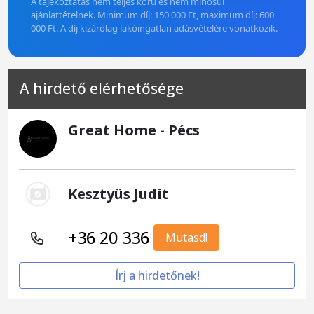
A tájékoztatás nem teljes körű és nem minősül
ajánlattételnek. Minimum díj: 150 000 Ft, maximum díj: 600
000 Ft. A díj kizárólag lakóingatlan adásvételére vonatkozik.
A hirdető elérhetősége
Great Home - Pécs
Kesztyüs Judit
+36 20 336
Mutasd!
Írj a hirdetőnek!