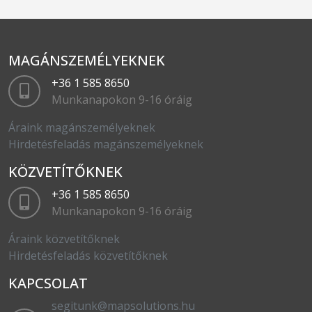
MAGÁNSZEMÉLYEKNEK
+36 1 585 8650
Munkanapokon 9-16 óráig
Áraink magánszemélyeknek
Hirdetésfeladás magánszemélyeknek
KÖZVETÍTŐKNEK
+36 1 585 8650
Munkanapokon 9-16 óráig
Áraink közvetítőknek
Hirdetésfeladás közvetítőknek
KAPCSOLAT
segitunk@mapsolutions.hu