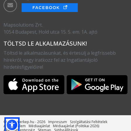
Mapsolutions Zrt.
1054 Budapest, Hold utca 15. 5. em. 1A. ajtó
TÖLTSD LE ALKALMAZÁSUNK!
Töltsd le alkalmazásunkat, és értesülj a legfrissebb
hírekről, vagy iratkozz fel az Ingatlantájoló
hirdetésfigyelőire!
© otthonterkep.hu - 2026
Impreszum
Szolgáltatási Feltételek
Adatvédelem
Médiaajánlat
Médiaajánlat (Politikai 2026)
Akadálymentesség
Sitemap
Sütibeállítások