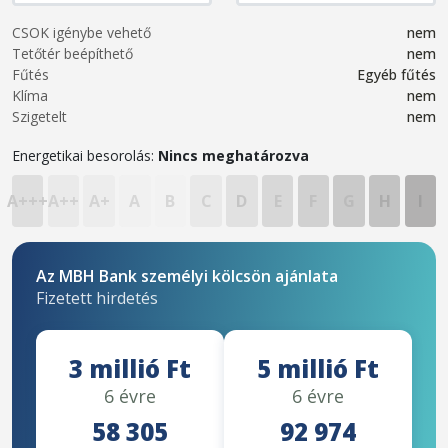
CSOK igénybe vehető
nem
Tetőtér beépíthető
nem
Fűtés
Egyéb fűtés
Klíma
nem
Szigetelt
nem
Energetikai besorolás:
Nincs meghatározva
A+++
A++
A+
A
B
C
D
E
F
G
H
I
Az MBH Bank személyi kölcsön ajánlata
Fizetett hirdetés
3 millió Ft
5 millió Ft
6 évre
6 évre
58 305
92 974