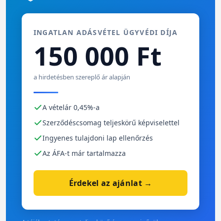
INGATLAN ADÁSVÉTEL ÜGYVÉDI DÍJA
150 000 Ft
a hirdetésben szereplő ár alapján
A vételár 0,45%-a
Szerződéscsomag teljeskörű képviselettel
Ingyenes tulajdoni lap ellenőrzés
Az ÁFA-t már tartalmazza
Érdekel az ajánlat →