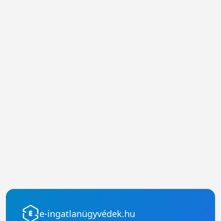
e-ingatlanügyvédek.hu