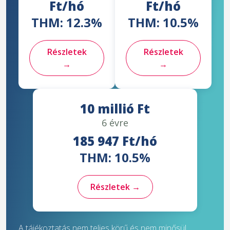
Ft/hó
Ft/hó
THM: 12.3%
THM: 10.5%
Részletek
Részletek
→
→
10 millió Ft
6 évre
185 947 Ft/hó
THM: 10.5%
Részletek →
A tájékoztatás nem teljes körű és nem minősül