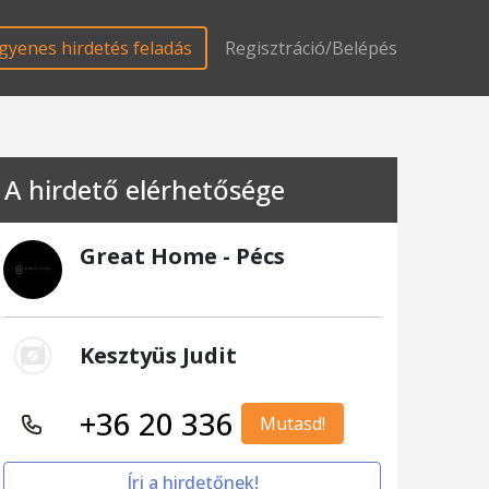
gyenes hirdetés feladás
Regisztráció/Belépés
A hirdető elérhetősége
Great Home - Pécs
Kesztyüs Judit
+36 20 336
Mutasd!
Írj a hirdetőnek!