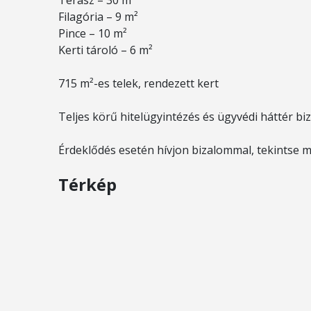
Terasz – 30 m²
Filagória – 9 m²
Pince – 10 m²
Kerti tároló – 6 m²
715 m²-es telek, rendezett kert
Teljes körű hitelügyintézés és ügyvédi háttér biz
Érdeklődés esetén hívjon bizalommal, tekintse m
Térkép