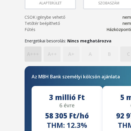
ALAPTERÜLET
SZOBASZÁM
CSOK igénybe vehető
nem
Tetőtér beépíthető
nem
Fűtés
Házközponti
Energetikai besorolás:
Nincs meghatározva
A+++
A++
A+
A
B
C
Az MBH Bank személyi kölcsön ajánlata
3 millió Ft
5 m
6 évre
58 305 Ft/hó
92 9
THM: 12.3%
THM