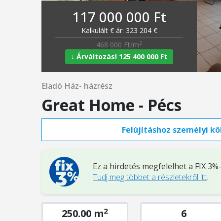
117 000 000 Ft
Kalkulált € ár: 323 204 €
2
468 000 Ft/m
↓ Árváltozás! 125 400 000 Ft
Eladó Ház- házrész
Great Home - Pécs
Felújításhoz személyi köl
Ez a hirdetés megfelelhet a FIX 3
Tudj meg többet a részletekről itt
.
2
250.00 m
6