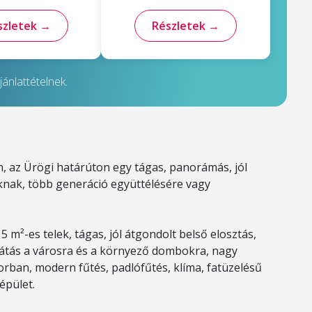
szletek →
Részletek →
ánlattételnek.
n, az Ürögi határúton egy tágas, panorámás, jól
oknak, több generáció együttélésére vagy
 m²-es telek, tágas, jól átgondolt belső elosztás,
átás a városra és a környező dombokra, nagy
orban, modern fűtés, padlófűtés, klíma, fatüzelésű
 épület.