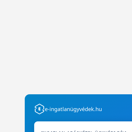
e-ingatlanügyvédek.hu