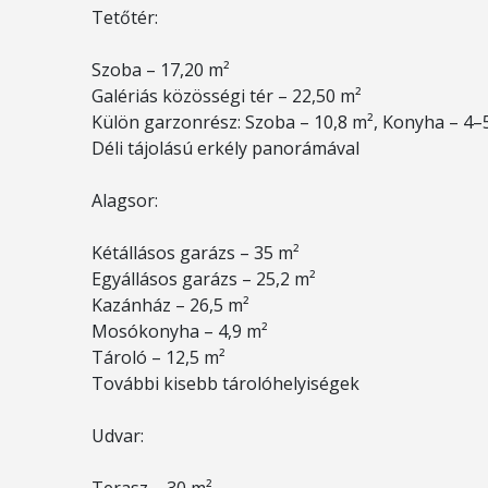
Tetőtér:
Szoba – 17,20 m²
Galériás közösségi tér – 22,50 m²
Külön garzonrész: Szoba – 10,8 m², Konyha – 4–
Déli tájolású erkély panorámával
Alagsor:
Kétállásos garázs – 35 m²
Egyállásos garázs – 25,2 m²
Kazánház – 26,5 m²
Mosókonyha – 4,9 m²
Tároló – 12,5 m²
További kisebb tárolóhelyiségek
Udvar: