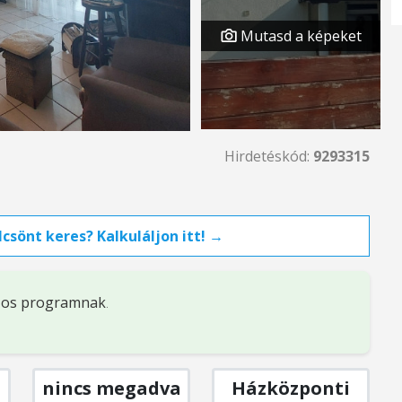
Mutasd a képeket
Hirdetéskód:
9293315
csönt keres? Kalkuláljon itt! →
%-os programnak
.
nincs megadva
Házközponti