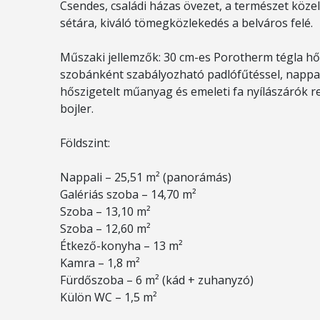
Csendes, családi házas övezet, a természet közel
sétára, kiváló tömegközlekedés a belváros felé.
Műszaki jellemzők: 30 cm-es Porotherm tégla hő
szobánként szabályozható padlófűtéssel, nappali
hőszigetelt műanyag és emeleti fa nyílászárók red
bojler.
Földszint:
Nappali – 25,51 m² (panorámás)
Galériás szoba – 14,70 m²
Szoba – 13,10 m²
Szoba – 12,60 m²
Étkező-konyha – 13 m²
Kamra – 1,8 m²
Fürdőszoba – 6 m² (kád + zuhanyzó)
Külön WC – 1,5 m²