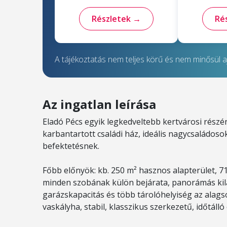
Részletek →
Ré
A tájékoztatás nem teljes körű és nem minősül aj
Az ingatlan leírása
Eladó Pécs egyik legkedveltebb kertvárosi részé
karbantartott családi ház, ideális nagycsaládos
befektetésnek.
Főbb előnyök: kb. 250 m² hasznos alapterület, 715
minden szobának külön bejárata, panorámás kil
garázskapacitás és több tárolóhelyiség az alags
vaskályha, stabil, klasszikus szerkezetű, időtálló