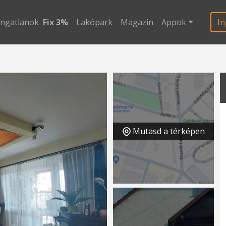
ingatlanok
Fix 3%
Lakópark
Magazin
Appok
In
Mutasd a térképen