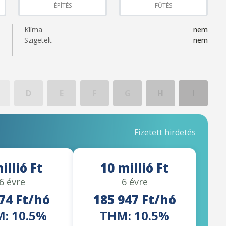
ÉPÍTÉS
FŰTÉS
Klíma
nem
Szigetelt
nem
D
E
F
G
H
I
Fizetett hirdetés
illió Ft
10 millió Ft
6 évre
6 évre
74 Ft/hó
185 947 Ft/hó
: 10.5%
THM: 10.5%