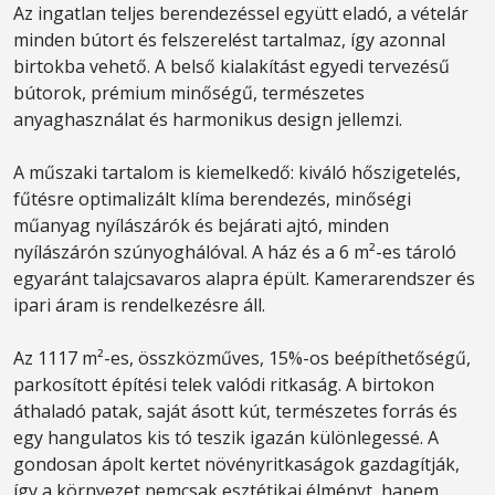
Az ingatlan teljes berendezéssel együtt eladó, a vételár
minden bútort és felszerelést tartalmaz, így azonnal
birtokba vehető. A belső kialakítást egyedi tervezésű
bútorok, prémium minőségű, természetes
anyaghasználat és harmonikus design jellemzi.
A műszaki tartalom is kiemelkedő: kiváló hőszigetelés,
fűtésre optimalizált klíma berendezés, minőségi
műanyag nyílászárók és bejárati ajtó, minden
nyílászárón szúnyoghálóval. A ház és a 6 m²-es tároló
egyaránt talajcsavaros alapra épült. Kamerarendszer és
ipari áram is rendelkezésre áll.
Az 1117 m²-es, összközműves, 15%-os beépíthetőségű,
parkosított építési telek valódi ritkaság. A birtokon
áthaladó patak, saját ásott kút, természetes forrás és
egy hangulatos kis tó teszik igazán különlegessé. A
gondosan ápolt kertet növényritkaságok gazdagítják,
így a környezet nemcsak esztétikai élményt, hanem