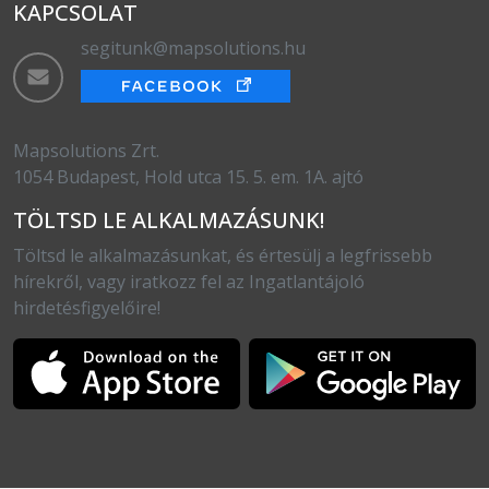
KAPCSOLAT
segitunk@mapsolutions.hu
Mapsolutions Zrt.
1054 Budapest, Hold utca 15. 5. em. 1A. ajtó
TÖLTSD LE ALKALMAZÁSUNK!
Töltsd le alkalmazásunkat, és értesülj a legfrissebb
hírekről, vagy iratkozz fel az Ingatlantájoló
hirdetésfigyelőire!