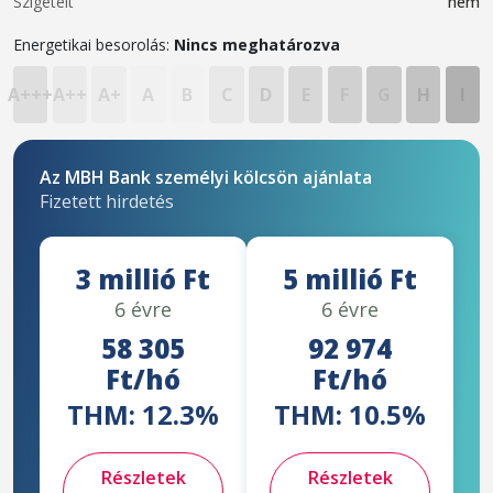
Szigetelt
nem
Energetikai besorolás:
Nincs meghatározva
A+++
A++
A+
A
B
C
D
E
F
G
H
I
Az MBH Bank személyi kölcsön ajánlata
Fizetett hirdetés
3 millió Ft
5 millió Ft
6 évre
6 évre
58 305
92 974
Ft/hó
Ft/hó
THM: 12.3%
THM: 10.5%
Részletek
Részletek