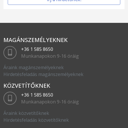
MAGÁNSZEMÉLYEKNEK
+36 1 585 8650
Munkanapokon 9-16 óráig
Áraink magánszemélyeknek
Hirdetésfeladás magánszemélyeknek
KÖZVETÍTŐKNEK
+36 1 585 8650
Munkanapokon 9-16 óráig
Áraink közvetítőknek
Hirdetésfeladás közvetítőknek