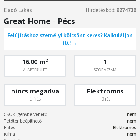
Eladó Lakás
Hirdetéskód:
9274736
Great Home - Pécs
Felújításhoz személyi kölcsönt keres? Kalkuláljon
itt! →
2
16.00 m
1
ALAPTERÜLET
SZOBASZÁM
nincs megadva
Elektromos
ÉPÍTÉS
FŰTÉS
CSOK igénybe vehető
nem
Tetőtér beépíthető
nem
Fűtés
Elektromos
Klíma
nem