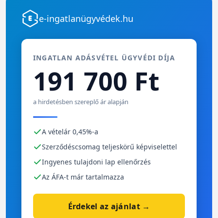
e-ingatlanügyvédek.hu
INGATLAN ADÁSVÉTEL ÜGYVÉDI DÍJA
191 700 Ft
a hirdetésben szereplő ár alapján
A vételár 0,45%-a
Szerződéscsomag teljeskörű képviselettel
Ingyenes tulajdoni lap ellenőrzés
Az ÁFA-t már tartalmazza
Érdekel az ajánlat →