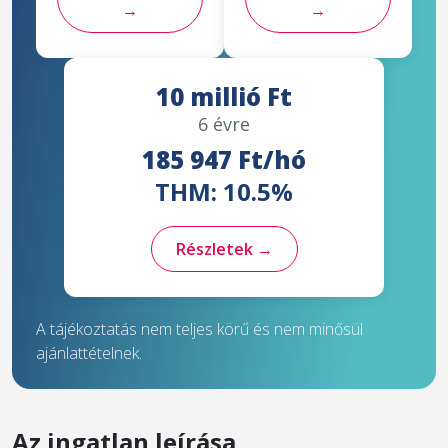
→
→
10 millió Ft
6 évre
185 947 Ft/hó
THM: 10.5%
Részletek →
A tájékoztatás nem teljes körű és nem minősül
ajánlattételnek.
Az ingatlan leírása