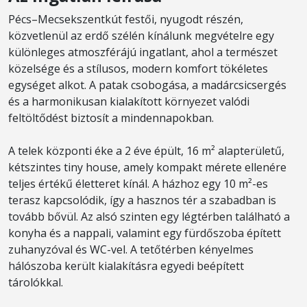
Pécs–Mecsekszentkút festői, nyugodt részén,
közvetlenül az erdő szélén kínálunk megvételre egy
különleges atmoszférájú ingatlant, ahol a természet
közelsége és a stílusos, modern komfort tökéletes
egységet alkot. A patak csobogása, a madárcsicsergés
és a harmonikusan kialakított környezet valódi
feltöltődést biztosít a mindennapokban.
A telek központi éke a 2 éve épült, 16 m² alapterületű,
kétszintes tiny house, amely kompakt mérete ellenére
teljes értékű életteret kínál. A házhoz egy 10 m²-es
terasz kapcsolódik, így a hasznos tér a szabadban is
tovább bővül. Az alsó szinten egy légtérben található a
konyha és a nappali, valamint egy fürdőszoba épített
zuhanyzóval és WC-vel. A tetőtérben kényelmes
hálószoba került kialakításra egyedi beépített
tárolókkal.