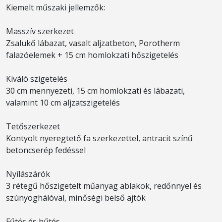
Kiemelt műszaki jellemzők:
Masszív szerkezet
Zsalukő lábazat, vasalt aljzatbeton, Porotherm
falazóelemek + 15 cm homlokzati hőszigetelés
Kiváló szigetelés
30 cm mennyezeti, 15 cm homlokzati és lábazati,
valamint 10 cm aljzatszigetelés
Tetőszerkezet
Kontyolt nyeregtető fa szerkezettel, antracit színű
betoncserép fedéssel
Nyílászárók
3 rétegű hőszigetelt műanyag ablakok, redőnnyel és
szúnyoghálóval, minőségi belső ajtók
Fűtés és hűtés