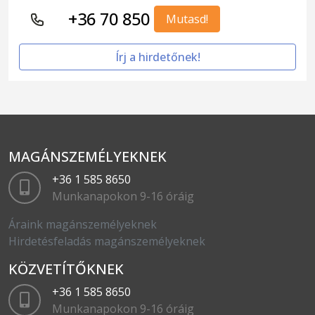
+36 70 850
Mutasd!
Írj a hirdetőnek!
MAGÁNSZEMÉLYEKNEK
+36 1 585 8650
Munkanapokon 9-16 óráig
Áraink magánszemélyeknek
Hirdetésfeladás magánszemélyeknek
KÖZVETÍTŐKNEK
+36 1 585 8650
Munkanapokon 9-16 óráig