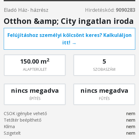
Eladó Ház- házrész
Hirdetéskód:
9090283
Otthon &amp; City ingatlan iroda
Felújításhoz személyi kölcsönt keres? Kalkuláljon
itt! →
2
150.00 m
5
ALAPTERÜLET
SZOBASZÁM
nincs megadva
nincs megadva
ÉPÍTÉS
FŰTÉS
CSOK igénybe vehető
nem
Tetőtér beépíthető
nem
Klíma
nem
Szigetelt
nem