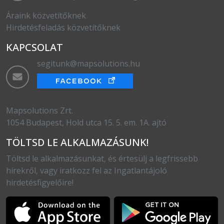
Áraink közvetítőknek
Hirdetésfeladás közvetítőknek
KAPCSOLAT
segitunk@mapsolutions.hu
Mapsolutions Zrt.
1054 Budapest, Hold utca 15. 5. em. 1A. ajtó
TÖLTSD LE ALKALMAZÁSUNK!
Töltsd le alkalmazásunkat, és értesülj a legfrissebb
hírekről, vagy iratkozz fel az Ingatlantájoló
hirdetésfigyelőire!