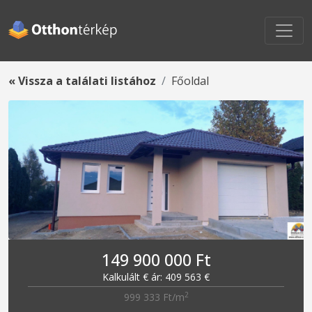
« Vissza a találati listához
Főoldal
149 900 000 Ft
Kalkulált € ár: 409 563 €
2
999 333 Ft/m