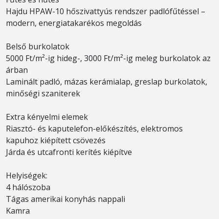
Hajdu HPAW-10 hőszivattyús rendszer padlófűtéssel –
modern, energiatakarékos megoldás
Belső burkolatok
5000 Ft/m²-ig hideg-, 3000 Ft/m²-ig meleg burkolatok az
árban
Laminált padló, mázas kerámialap, greslap burkolatok,
minőségi szaniterek
Extra kényelmi elemek
Riasztó- és kaputelefon-előkészítés, elektromos
kapuhoz kiépített csövezés
Járda és utcafronti kerítés kiépítve
Helyiségek:
4 hálószoba
Tágas amerikai konyhás nappali
Kamra