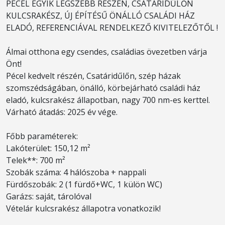
PÉCEL EGYIK LEGSZEBB RÉSZÉN, CSATÁRIDŰLŐN
KULCSRAKÉSZ, ÚJ ÉPÍTÉSŰ ÖNÁLLÓ CSALÁDI HÁZ
ELADÓ, REFERENCIÁVAL RENDELKEZŐ KIVITELEZŐTŐL !
Álmai otthona egy csendes, családias övezetben várja
Önt!
Pécel kedvelt részén, Csatáridűlőn, szép házak
szomszédságában, önálló, körbejárható családi ház
eladó, kulcsrakész állapotban, nagy 700 nm-es kerttel.
Várható átadás: 2025 év vége.
Főbb paraméterek:
Lakóterület: 150,12 m²
Telek**: 700 m²
Szobák száma: 4 hálószoba + nappali
Fürdőszobák: 2 (1 fürdő+WC, 1 külön WC)
Garázs: saját, tárolóval
Vételár kulcsrakész állapotra vonatkozik!