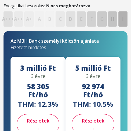
Energetikai besorolás:
Nincs meghatározva
A+++
A++
A+
A
B
C
D
E
F
G
H
I
Az MBH Bank személyi kölcsön ajánlata
Fizetett hirdetés
3 millió Ft
5 millió Ft
6 évre
6 évre
58 305
92 974
Ft/hó
Ft/hó
THM: 12.3%
THM: 10.5%
Részletek
Részletek
→
→