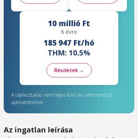
10 millió Ft
6 évre
185 947 Ft/hó
THM: 10.5%
Részletek →
A tájékoztatás nem teljes körű és nem minősül
ajánlattételnek.
Az ingatlan leírása