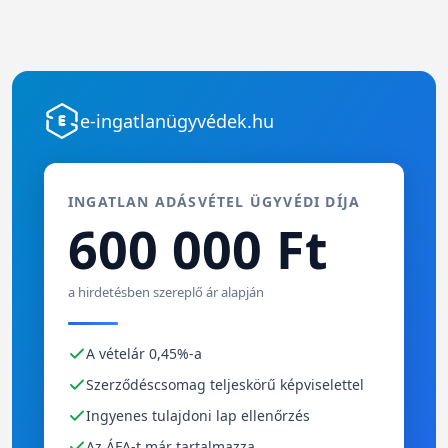
e-ingatlanügyvédek.hu
INGATLAN ADÁSVÉTEL ÜGYVÉDI DÍJA
600 000 Ft
a hirdetésben szereplő ár alapján
A vételár 0,45%-a
Szerződéscsomag teljeskörű képviselettel
Ingyenes tulajdoni lap ellenőrzés
Az ÁFA-t már tartalmazza