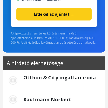
Érdekel az ajánlat →
A tájékoztatás nem teljes körű és nem minősül
ajánlattételnek. Minimum díj: 150 000 Ft, maximum díj: 600
000 Ft. A díj kizárólag lakóingatlan adásvételére vonatkozik.
A hirdető elérhetősége
Otthon & City ingatlan iroda
Kaufmann Norbert