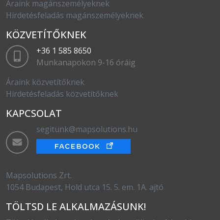
Áraink magánszemélyeknek
Hirdetésfeladás magánszemélyeknek
KÖZVETÍTŐKNEK
+36 1 585 8650
Munkanapokon 9-16 óráig
Áraink közvetítőknek
Hirdetésfeladás közvetítőknek
KAPCSOLAT
segitunk@mapsolutions.hu
Mapsolutions Zrt.
1054 Budapest, Hold utca 15. 5. em. 1A. ajtó
TÖLTSD LE ALKALMAZÁSUNK!