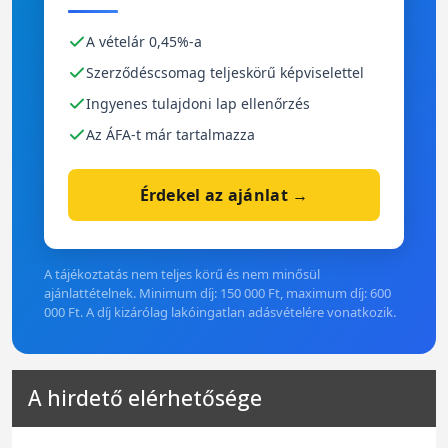
A vételár 0,45%-a
Szerződéscsomag teljeskörű képviselettel
Ingyenes tulajdoni lap ellenőrzés
Az ÁFA-t már tartalmazza
Érdekel az ajánlat →
A tájékoztatás nem teljes körű és nem minősül
ajánlattételnek. Minimum díj: 150 000 Ft, maximum díj: 600
000 Ft. A díj kizárólag lakóingatlan adásvételére vonatkozik.
A hirdető elérhetősége