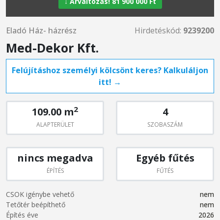
↓ Árváltozás! 81 900 000 Ft
Eladó Ház- házrész
Hirdetéskód:
9239200
Med-Dekor Kft.
Felújításhoz személyi kölcsönt keres? Kalkuláljon
itt! →
2
109.00 m
4
ALAPTERÜLET
SZOBASZÁM
nincs megadva
Egyéb fűtés
ÉPÍTÉS
FŰTÉS
CSOK igénybe vehető
nem
Tetőtér beépíthető
nem
Építés éve
2026