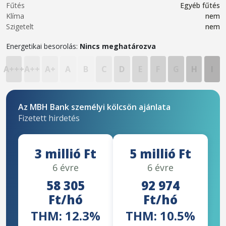
Fűtés
Egyéb fűtés
Klíma
nem
Szigetelt
nem
Energetikai besorolás:
Nincs meghatározva
A+++
A++
A+
A
B
C
D
E
F
G
H
I
Az MBH Bank személyi kölcsön ajánlata
Fizetett hirdetés
3 millió Ft
5 millió Ft
6 évre
6 évre
58 305
92 974
Ft/hó
Ft/hó
THM: 12.3%
THM: 10.5%