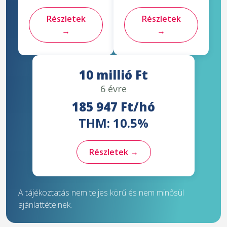
Részletek
Részletek
→
→
10 millió Ft
6 évre
185 947 Ft/hó
THM: 10.5%
Részletek →
A tájékoztatás nem teljes körű és nem minősül
ajánlattételnek.