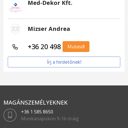
Med-Dekor Kft.
Mizser Andrea
+36 20 498
Mutasd!
Írj a hirdetőnek!
MAGÁNSZEMÉLYEKNEK
+36 1 585 8650
Munkanapokon 9-16 óráig