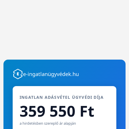
e-ingatlanügyvédek.hu
INGATLAN ADÁSVÉTEL ÜGYVÉDI DÍJA
359 550 Ft
a hirdetésben szereplő ár alapján