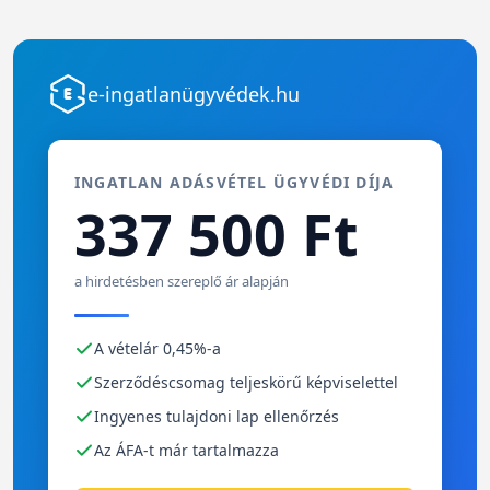
e-ingatlanügyvédek.hu
INGATLAN ADÁSVÉTEL ÜGYVÉDI DÍJA
337 500 Ft
a hirdetésben szereplő ár alapján
A vételár 0,45%-a
Szerződéscsomag teljeskörű képviselettel
Ingyenes tulajdoni lap ellenőrzés
Az ÁFA-t már tartalmazza