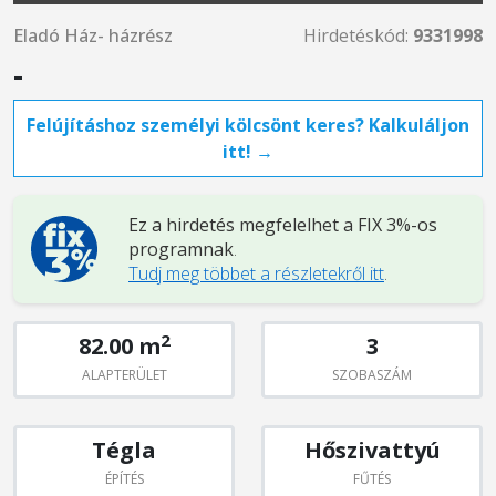
Eladó Ház- házrész
Hirdetéskód:
9331998
-
Felújításhoz személyi kölcsönt keres? Kalkuláljon
itt! →
Ez a hirdetés megfelelhet a FIX 3%-os
programnak
.
Tudj meg többet a részletekről itt
.
2
82.00 m
3
ALAPTERÜLET
SZOBASZÁM
Tégla
Hőszivattyú
ÉPÍTÉS
FŰTÉS