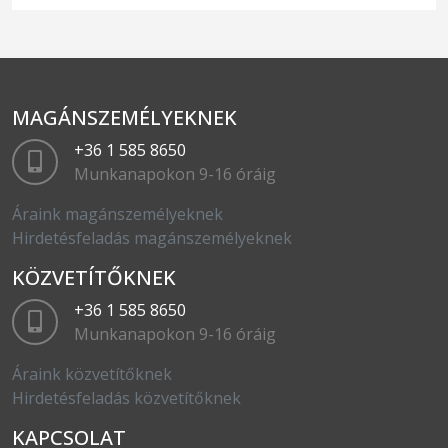
MAGÁNSZEMÉLYEKNEK
+36 1 585 8650
Munkanapokon 9-16 óráig
Áraink magánszemélyeknek
Hirdetésfeladás magánszemélyeknek
KÖZVETÍTŐKNEK
+36 1 585 8650
Munkanapokon 9-16 óráig
Áraink közvetítőknek
Hirdetésfeladás közvetítőknek
KAPCSOLAT