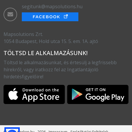
segitunk@mapsolutions.hu
Mapsolutions Zrt.
1054 Budapest, Hold utca 15. 5. em. 1A. ajtó
TÖLTSD LE ALKALMAZÁSUNK!
Töltsd le alkalmazásunkat, és értesülj a legfrissebb
hírekről, vagy iratkozz fel az Ingatlantájoló
hirdetésfigyelőire!
© otthonterkep.hu - 2026
Impreszum
Szolgáltatási Feltételek