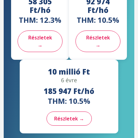
58 305
92 974
Ft/hó
Ft/hó
THM: 12.3%
THM: 10.5%
Részletek
Részletek
→
→
10 millió Ft
6 évre
185 947 Ft/hó
THM: 10.5%
Részletek →