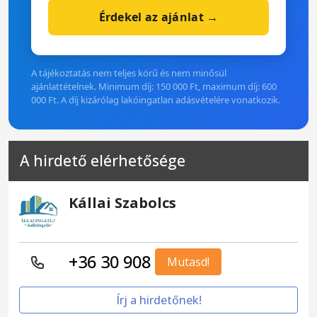
Érdekel az ajánlat →
A tájékoztatás nem teljes körű és nem minősül
ajánlattételnek. Minimum díj: 150 000 Ft, maximum díj: 600
000 Ft. A díj kizárólag lakóingatlan adásvételére vonatkozik.
A hirdető elérhetősége
Kállai Szabolcs
+36 30 908
Mutasd!
Írj a hirdetőnek!