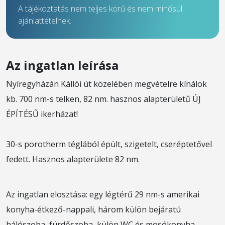
A tájékoztatás nem teljes körű és nem minősül
ajánlattételnek.
Az ingatlan leírása
Nyíregyházán Kállói út közelében megvételre kínálok
kb. 700 nm-s telken, 82 nm. hasznos alapterületű ÚJ
ÉPÍTÉSŰ ikerházat!
30-s porotherm téglából épült, szigetelt, cseréptetővel
fedett. Hasznos alapterülete 82 nm.
Az ingatlan elosztása: egy légtérű 29 nm-s amerikai
konyha-étkező-nappali, három külön bejáratú
hálószoba, fürdőszoba, külön WC és mosókonyha.