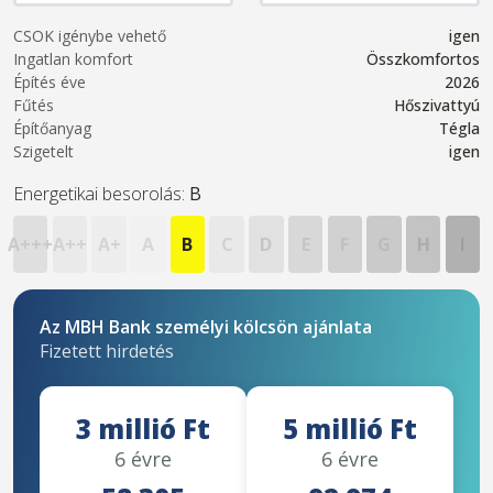
CSOK igénybe vehető
igen
Ingatlan komfort
Összkomfortos
Építés éve
2026
Fűtés
Hőszivattyú
Építőanyag
Tégla
Szigetelt
igen
Energetikai besorolás:
B
A+++
A++
A+
A
B
C
D
E
F
G
H
I
Az MBH Bank személyi kölcsön ajánlata
Fizetett hirdetés
3 millió Ft
5 millió Ft
6 évre
6 évre