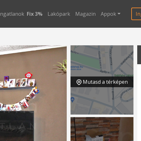
ingatlanok
Fix 3%
Lakópark
Magazin
Appok
In
Mutasd a térképen