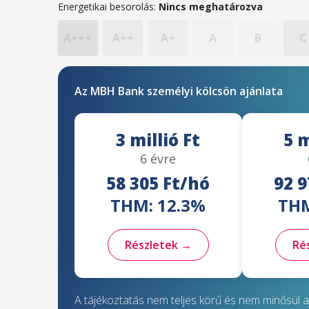
Energetikai besorolás:
Nincs meghatározva
A+++
A++
A+
A
B
C
Az MBH Bank személyi kölcsön ajánlata
3 millió Ft
5 m
6 évre
58 305 Ft/hó
92 9
THM: 12.3%
THM
Részletek →
Ré
A tájékoztatás nem teljes körű és nem minősül aj