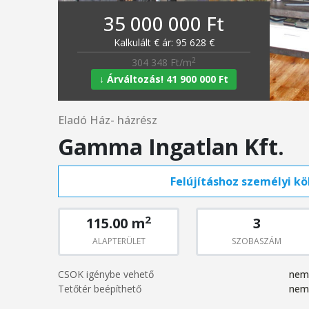
35 000 000 Ft
Kalkulált € ár: 95 628 €
2
304 348 Ft/m
↓ Árváltozás! 41 900 000 Ft
Eladó Ház- házrész
Gamma Ingatlan Kft.
Felújításhoz személyi köl
2
115.00 m
3
ALAPTERÜLET
SZOBASZÁM
CSOK igénybe vehető
nem
Tetőtér beépíthető
nem