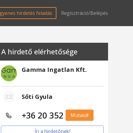
gyenes hirdetés feladás
Regisztráció/Belépés
A hirdető elérhetősége
Gamma Ingatlan Kft.
Sőti Gyula
+36 20 352
Mutasd!
Írj a hirdetőnek!