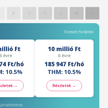
D
E
F
G
H
I
Fizetett hirdetés
illió Ft
10 millió Ft
6 évre
6 évre
74 Ft/hó
185 947 Ft/hó
: 10.5%
THM: 10.5%
szletek →
Részletek →
ánlattételnek.