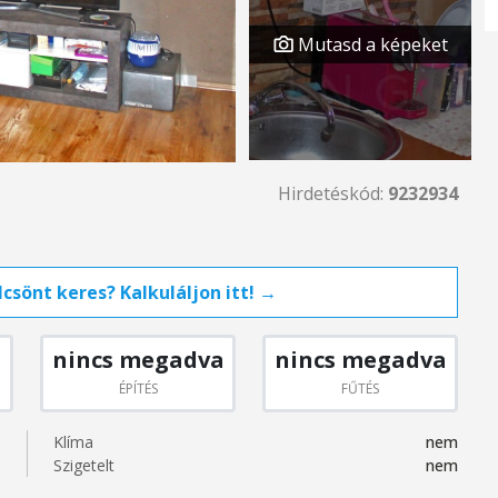
Mutasd a képeket
Hirdetéskód:
9232934
csönt keres? Kalkuláljon itt! →
nincs megadva
nincs megadva
ÉPÍTÉS
FŰTÉS
Klíma
nem
Szigetelt
nem