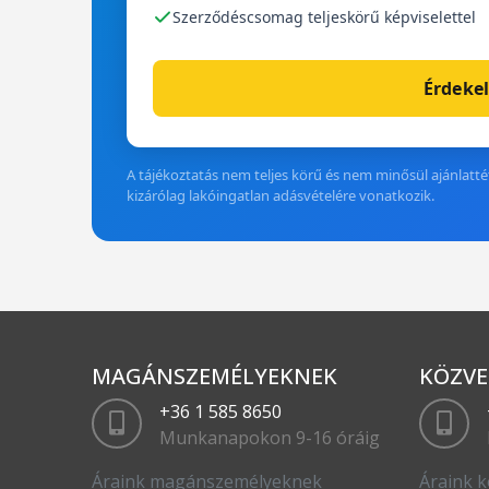
Szerződéscsomag teljeskörű képviselettel
Érdekel
A tájékoztatás nem teljes körű és nem minősül ajánlattét
kizárólag lakóingatlan adásvételére vonatkozik.
MAGÁNSZEMÉLYEKNEK
KÖZVE
+36 1 585 8650
Munkanapokon 9-16 óráig
Áraink magánszemélyeknek
Áraink k