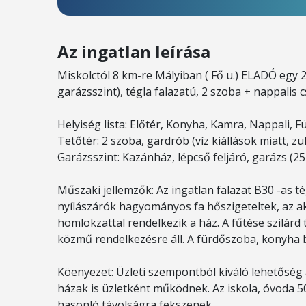
Az ingatlan leírása
Miskolctól 8 km-re Mályiban ( Fő u.) ELADÓ egy 20
garázsszint), tégla falazatú, 2 szoba + nappalis 
Helyiség lista: Előtér, Konyha, Kamra, Nappali,
Tetőtér: 2 szoba, gardrób (víz kiállások miatt, z
Garázsszint: Kazánház, lépcső feljáró, garázs (2
Műszaki jellemzők: Az ingatlan falazat B30 -as t
nyílászárók hagyományos fa hőszigeteltek, az akk
homlokzattal rendelkezik a ház. A fűtése szilárd 
közmű rendelkezésre áll. A fürdőszoba, konyha bu
Köenyezet: Üzleti szempontból kíváló lehetőség 
házak is üzletként működnek. Az iskola, óvoda 5
hasonló távolságra fekszenek.