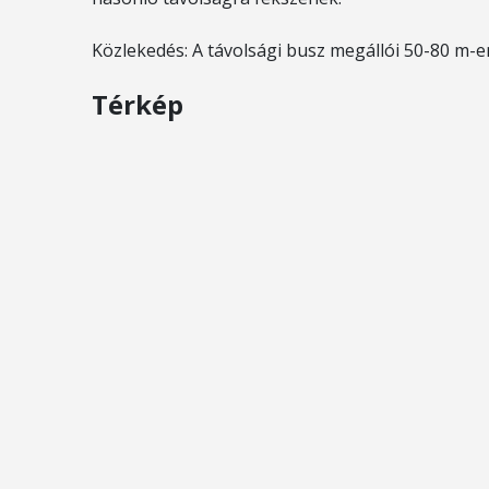
Közlekedés: A távolsági busz megállói 50-80 m-e
Térkép