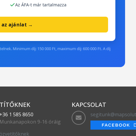
Az ÁFA-t már tartalmazza
 az ajánlat →
elnek. Minimum díj: 150 000 Ft, maximum díj: 600 000 Ft. A díj
TÍTŐKNEK
KAPCSOLAT
+36 1 585 8650
segitunk@mapsolut
Munkanapokon 9-16 óráig
özvetítőknek