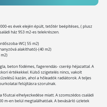
00-es évek elején épült, tetőtér beépítéses, ( plusz
családi ház 953 m2-es telekrészen.
 Fürdőszoba-WC( 55 m2)
uhanyzóvá alakítható)-(40 m2)
5 m2)
égla, beton födémes, fagerendás- cserép héjazattal. A
ori értékekkel. Külső szigetelés nincs, vakolt
tűzelésű kazán, ahol a hőleadók radiátorok. A teljes
rkolatai felújításra szorulnak.
a főutcai elhelyezkedése miatt. A szomszédos családi
00 m-en belül megtalálhatóak. A bevásárló üzletek