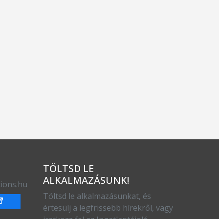
TÖLTSD LE
ALKALMAZÁSUNK!
ions.hu
Töltsd le alkalmazásunkat, és
értesülj a legfrissebb hírekről, vagy